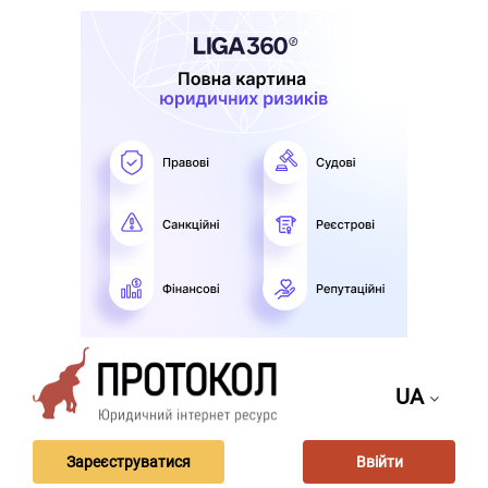
UA
Зареєструватися
Ввійти