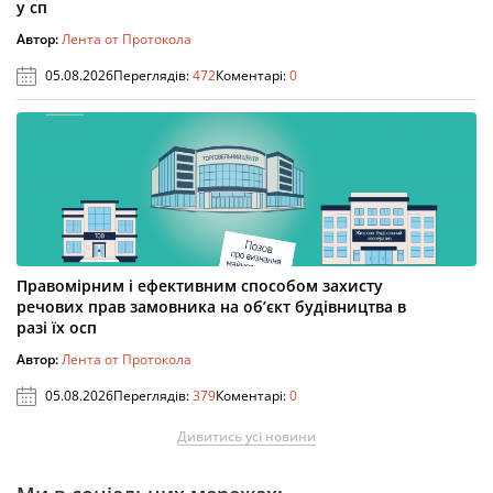
у сп
Автор:
Лента от Протокола
05.08.2026
Переглядів:
472
Коментарі:
0
Правомірним і ефективним способом захисту
речових прав замовника на об’єкт будівництва в
разі їх осп
Автор:
Лента от Протокола
05.08.2026
Переглядів:
379
Коментарі:
0
Дивитись усі новини