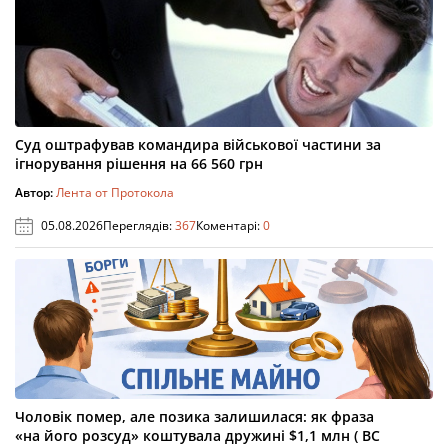
Суд оштрафував командира військової частини за
ігнорування рішення на 66 560 грн
Автор:
Лента от Протокола
05.08.2026
Переглядів:
367
Коментарі:
0
Чоловік помер, але позика залишилася: як фраза
«на його розсуд» коштувала дружині $1,1 млн ( ВС