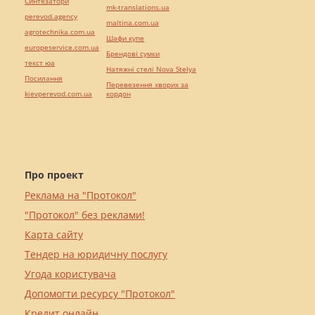
Синтезатори
mk-translations.ua
perevod.agency
maltina.com.ua
agrotechnika.com.ua
Шафи купе
europeservice.com.ua
Брендові сумки
текст юа
Натяжні стелі Nova Stelya
Посилання
Перевезення хворих за
kievperevod.com.ua
кордон
Про проект
Реклама на "Протокол"
"Протокол" без реклами!
Карта сайту
Тендер на юридичну послугу
Угода користувача
Допомогти ресурсу "Протокол"
Кредит онлайн