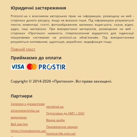
Юридичні застереження
Protocol.ua є власником авторських прав на інформацію, розміщену на веб -
сторінках даного ресурсу, якщо не вказано інше. Під інформацією розуміються
тексти, коментарі, статті, фотозображення, малюнки, ящик-шота, скани, відео,
аудіо, інші матеріали. При використанні матеріалів, розміщених на веб -
сторінках «Протокол» наявність гіперпосилання відкритого для індексації
пошуковими системами на protocol.ua обов`язкове. Під використанням
розуміється копіювання, адаптація, рерайтинг, модифікація тощо.
Повний текст
Приймаємо до оплати
Copyright © 2014-2026 «Протокол». Всі права захищені.
Партнери
Сережки з діамантами
pereklad.ua
alliancetechnika.ua
Підготовка до НМТ / ЗНО
миралинкс
Винна шафа
Веб мастер
Перевезення хворих
https://motokosmos.ua/
hospice-life.com.ua/