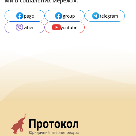
Ми в соціальних мережах:
page
group
telegram
viber
youtube