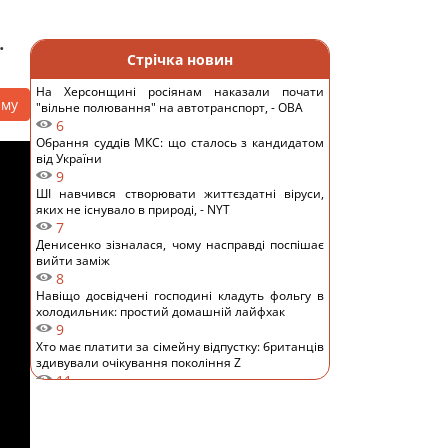
.
Стрічка новин
На Херсонщині росіянам наказали почати
аму
"вільне полювання" на автотранспорт, - ОВА
6
Обрання суддів МКС: що сталось з кандидатом
від України
9
ШІ навчився створювати життєздатні віруси,
яких не існувало в природі, - NYT
7
Денисенко зізналася, чому насправді поспішає
вийти заміж
8
Навіщо досвідчені господині кладуть фольгу в
холодильник: простий домашній лайфхак
9
Хто має платити за сімейну відпустку: британців
здивували очікування покоління Z
11
Європу накрила нова хвиля спеки: яким
курортам загрожують лісові пожежі та
небезпека
12