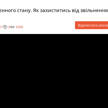
єнного стану. Як захиститись від звільнення
Відключити рекл
0
3396
21