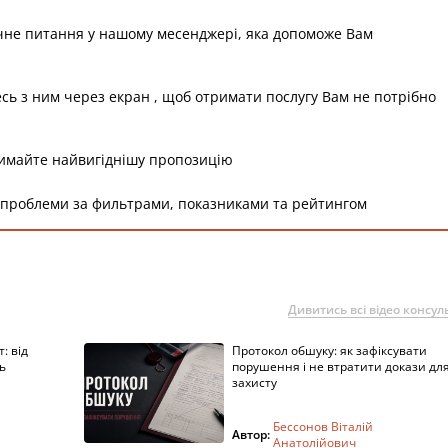
чне питання у нашому месенджері, яка допоможе Вам
есь з ним через екран , щоб отримати послугу Вам не потрібно
римайте найвигіднішу пропозицію
 проблеми за фильтрами, показниками та рейтингом
Дивитись всі відео консуль
: від
Протокол обшуку: як зафіксувати
ь
порушення і не втратити докази дл
захисту
Бессонов Віталій
Автор:
Анатолійович