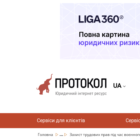
UA
Сервіси для клієнтів
Серві
...
Головна
Захист трудових прав під час воєнного 