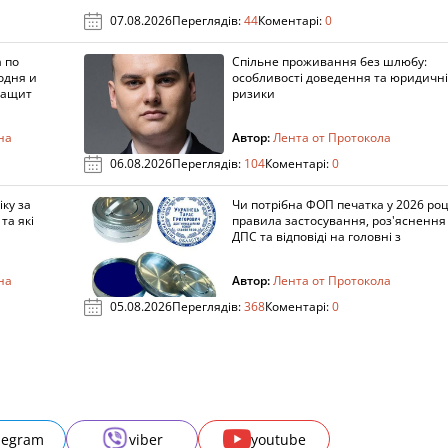
07.08.2026
Переглядів:
44
Коментарі:
0
 по
Спільне проживання без шлюбу:
одня и
особливості доведення та юридичні
защит
ризики
на
Автор:
Лента от Протокола
06.08.2026
Переглядів:
104
Коментарі:
0
ку за
Чи потрібна ФОП печатка у 2026 роц
та які
правила застосування, роз'яснення
ДПС та відповіді на головні з
на
Автор:
Лента от Протокола
05.08.2026
Переглядів:
368
Коментарі:
0
legram
viber
youtube