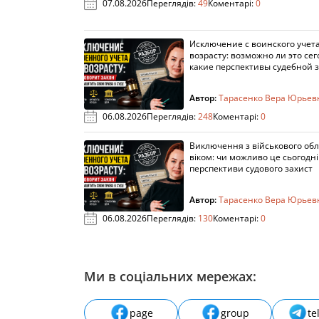
07.08.2026
Переглядів:
49
Коментарі:
0
Исключение с воинского учета
возрасту: возможно ли это сег
какие перспективы судебной 
Автор:
Тарасенко Вера Юрьев
06.08.2026
Переглядів:
248
Коментарі:
0
Виключення з військового облі
віком: чи можливо це сьогодні 
перспективи судового захист
Автор:
Тарасенко Вера Юрьев
06.08.2026
Переглядів:
130
Коментарі:
0
Ми в соціальних мережах:
page
group
te