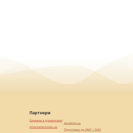
Партнери
Сережки з діамантами
pereklad.ua
alliancetechnika.ua
Підготовка до НМТ / ЗНО