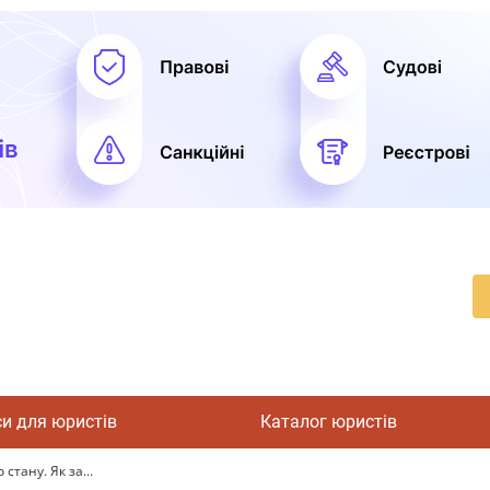
си для юристів
Каталог юристів
стану. Як за...