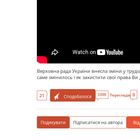
Верховна рада України внесла зміни у труд
саме змінилось і як захистити свої права Ви д
0
3396
21
Переглядів
Сподобалося
Подякувати
Підписатися на автора
Ві