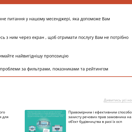
чне питання у нашому месенджері, яка допоможе Вам
есь з ним через екран , щоб отримати послугу Вам не потрібно
римайте найвигіднішу пропозицію
 проблеми за фильтрами, показниками та рейтингом
Дивитись усі н
ого
Правомірним і ефективним способ
я для
захисту речових прав замовника на
об’єкт будівництва в разі їх осп