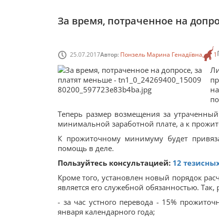
За время, потраченное на допр
25.07.2017
Автор:
Понзель Марина Генадіївна
1
Л
п
на
по
Теперь размер возмещения за утраченный
минимальной заработной плате, а к прожи
К прожиточному минимуму будет привяза
помощь в деле.
Пользуйтесь консультацией:
12 тезисных
Кроме того, установлен новый порядок рас
является его служебной обязанностью. Так, 
- за час устного перевода - 15% прожито
января календарного года;