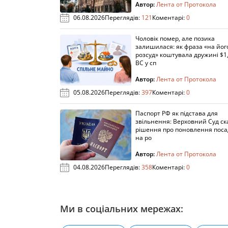
Автор:
Лента от Протокола
06.08.2026
Переглядів:
121
Коментарі:
0
Чоловік помер, але позика
залишилася: як фраза «на йог
розсуд» коштувала дружині $1,
ВС у сп
Автор:
Лента от Протокола
05.08.2026
Переглядів:
397
Коментарі:
0
Паспорт РФ як підстава для
звільнення: Верховний Суд ск
рішення про поновлення пос
на ро
Автор:
Лента от Протокола
04.08.2026
Переглядів:
358
Коментарі:
0
Ми в соціальних мережах: