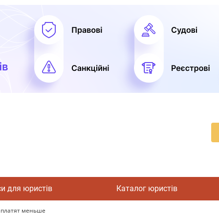
си для юристів
Каталог юристів
заплатят меньше