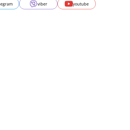
legram
viber
youtube