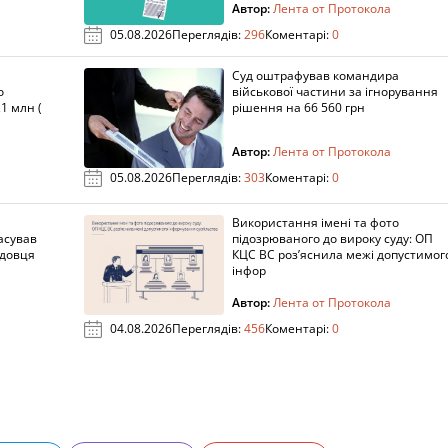
Автор:
Лента от Протокола
05.08.2026
Переглядів:
296
Коментарі:
0
Суд оштрафував командира
о
військової частини за ігнорування
1 млн (
рішення на 66 560 грн
Автор:
Лента от Протокола
05.08.2026
Переглядів:
303
Коментарі:
0
Використання імені та фото
асував
підозрюваного до вироку суду: ОП
адовця
КЦС ВС роз’яснила межі допустимог
інфор
Автор:
Лента от Протокола
04.08.2026
Переглядів:
456
Коментарі:
0