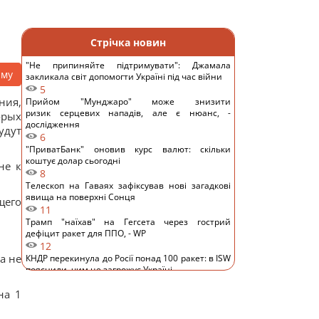
Стрічка новин
"Не припиняйте підтримувати": Джамала
аму
закликала світ допомогти Україні під час війни
5
ния,
Прийом "Мунджаро" може знизити
ризик серцевих нападів, але є нюанс, -
орых
дослідження
удут
6
"ПриватБанк" оновив курс валют: скільки
коштує долар сьогодні
не к
8
Телескоп на Гаваях зафіксував нові загадкові
явища на поверхні Сонця
щего
11
Трамп "наїхав" на Гегсета через гострий
дефіцит ракет для ППО, - WP
12
а не
КНДР перекинула до Росії понад 100 ракет: в ISW
пояснили, чим це загрожує Україні
9
на 1
Гороскоп на 6 серпня: Стрільцям –
сповільнитися, Скорпіонам – перенапруження
13