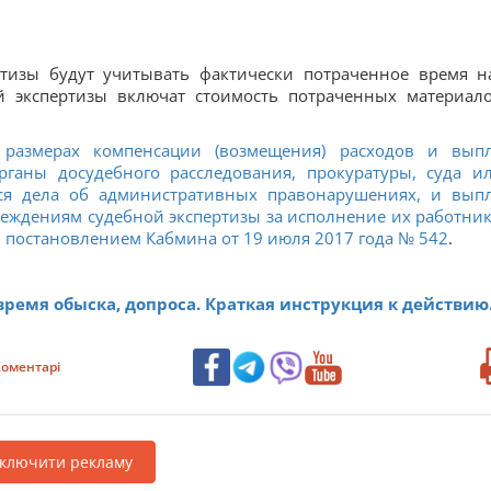
ртизы будут учитывать фактически потраченное время н
ой экспертизы включат стоимость потраченных материал
азмерах компенсации (возмещения) расходов и вып
ганы досудебного расследования, прокуратуры, суда и
тся дела об административных правонарушениях, и вып
еждениям судебной экспертизы за исполнение их работни
ы
постановлением Кабмина от 19 июля 2017 года № 542
.
время обыска, допроса. Краткая инструкция к действию
оментарі
дключити рекламу