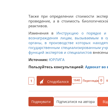
Также при определении стоимости экспе
проведение, а в стоимость биологическ
реактивов.
Изменения в
Инструкцию о порядке и р
вознаграждения лицам, вызываемым в ор
органы, в производстве которых находя
государственным специализированным учр
функций экспертов и специалистов
внесен
Источник:
ЮРЛИГА
Пользуйтесь консультацией
:
Адвокат во 
0
1640
1
Переглядів
К
Сподобалося
Подякувати
Підписатися на автора
Ві