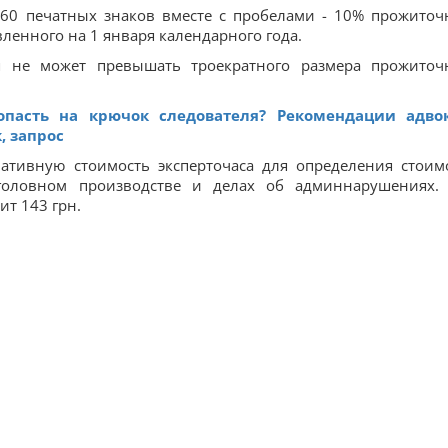
860 печатных знаков вместе с пробелами - 10% прожиточ
ленного на 1 января календарного года.
 не может превышать троекратного размера прожиточ
опасть на крючок следователя? Рекомендации адво
, запрос
ативную стоимость эксперточаса для определения стоим
головном производстве и делах об админнарушениях. 
ит 143 грн.