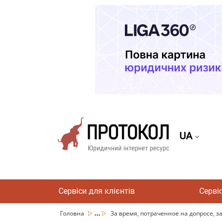
UA
Сервіси для клієнтів
Серві
...
Головна
За время, потраченное на допросе, 