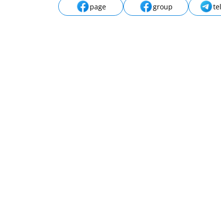
page
group
te