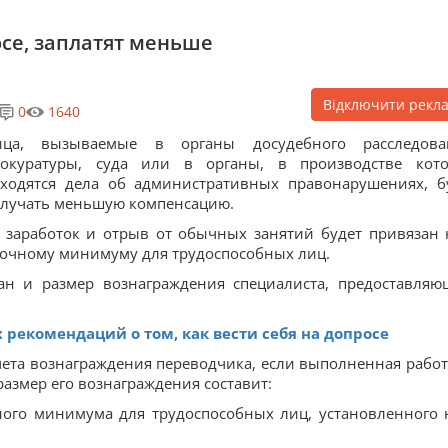
осе, заплатят меньше
Відключити рекл
0
1640
ица, вызываемые в органы досудебного расследова
рокуратуры, суда или в органы, в производстве кот
ходятся дела об административных правонарушениях, б
лучать меньшую компенсацию.
 заработок и отрыв от обычных занятий будет привязан 
точному минимуму для трудоспособных лиц.
н и размер вознаграждения специалиста, предоставляю
 рекомендаций о том, как вести себя на допросе
чета вознаграждения переводчика, если выполненная работ
размер его вознаграждения составит:
чного минимума для трудоспособных лиц, установленного 