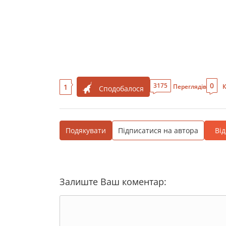
0
3175
1
Переглядів
К
Сподобалося
Подякувати
Підписатися на автора
Ві
Залиште Ваш коментар: