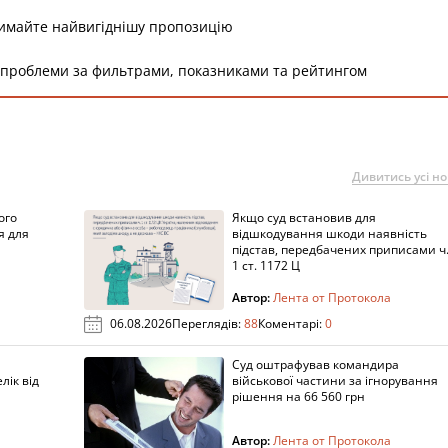
римайте найвигіднішу пропозицію
 проблеми за фильтрами, показниками та рейтингом
Дивитись усі н
ого
Якщо суд встановив для
я для
відшкодування шкоди наявність
підстав, передбачених приписами ч
1 ст. 1172 Ц
Автор:
Лента от Протокола
06.08.2026
Переглядів:
88
Коментарі:
0
Суд оштрафував командира
лік від
військової частини за ігнорування
рішення на 66 560 грн
Автор:
Лента от Протокола