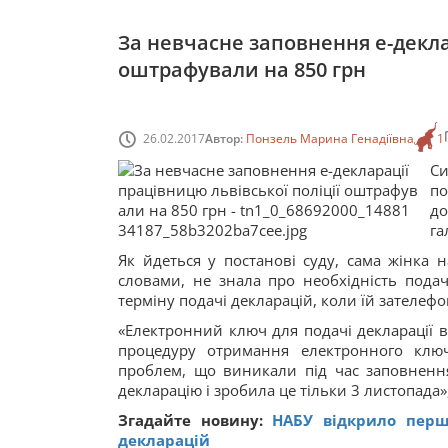
За невчасне заповнення е-декла
оштрафували на 850 грн
26.02.2017
Автор:
Понзель Марина Генадіївна
1
Си
по
до
га
Як йдеться у постанові суду, сама жінка н
словами, не знала про необхідність подач
терміну подачі декларацій, коли їй зателеф
«Електронний ключ для подачі декларації 
процедуру отримання електронного ключа
проблем, що виникали під час заповнення
декларацію і зробила це тільки 3 листопада»
Згадайте новину:
НАБУ відкрило перш
декларацій