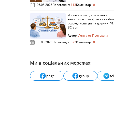
06.08.2026
Переглядів:
113
Коментарі:
0
Чоловік помер, але позика
залишилася: як фраза «на йог
розсуд» коштувала дружині $1,
ВС у сп
Автор:
Лента от Протокола
05.08.2026
Переглядів:
522
Коментарі:
0
Ми в соціальних мережах:
page
group
te