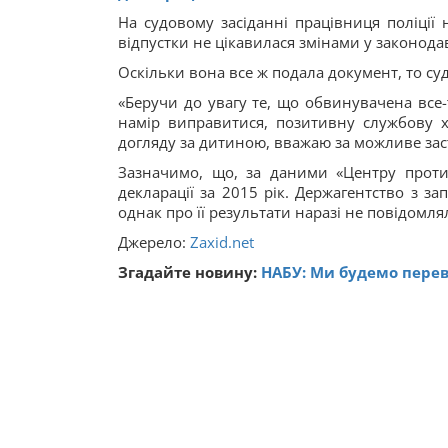
На судовому засіданні працівниця поліції
відпустки не цікавилася змінами у законода
Оскільки вона все ж подала документ, то с
«Беручи до увагу те, що обвинувачена все-т
намір виправитися, позитивну службову ха
догляду за дитиною, вважаю за можливе заст
Зазначимо, що, за даними «Центру протид
декларації за 2015 рік. Держагентство з з
однак про її результати наразі не повідомля
Джерело:
Zaxid.net
Згадайте новину:
НАБУ: Ми будемо переві