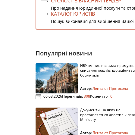
ОГОЛОСІТЬ ВЛАСНИЙ ТЕНДЕР
Про надання юридичної послуги та от
КАТАЛОГ ЮРИСТІВ
Пошук виконавця для вирішення Вашої
Популярні новини
НБУ змінив правила примусов
списання коштів: що змінитьс
боржників
Автор:
Лента от Протокола
06.08.2026
Переглядів:
308
Коментарі:
0
Документи, на яких не
проставляється апостиль: пере
Мін’юсту
Автор:
Лента от Протокола