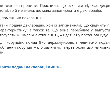
 не визнала провини. Пояснила, що оскільки під час декре
встві, то й не знала, що мала заповнювати е-декларацію.
уд пом'якшив покарання.
аки подала декларацію, хоч із запізненням, що свідчить пр
рактеристику, а також те, що вона перебуває у відпустц
осувати мінімальне стягнення», – йдеться у постанові суду.
ії корупції», понад 870 держслужбовців невчасно подал
апобігання корупції мало зайнятися перевіркою цих чиновни
ли.
ряти подані декларації лише...