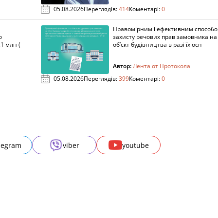
05.08.2026
Переглядів:
414
Коментарі:
0
Правомірним і ефективним способ
о
захисту речових прав замовника на
1 млн (
об’єкт будівництва в разі їх осп
Автор:
Лента от Протокола
05.08.2026
Переглядів:
399
Коментарі:
0
legram
viber
youtube