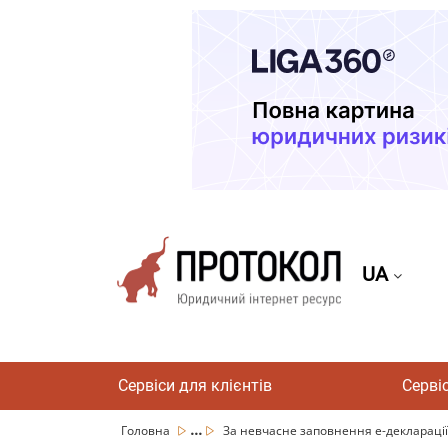
UA
Сервіси для клієнтів
Серві
...
Головна
За невчасне заповнення е-декларації