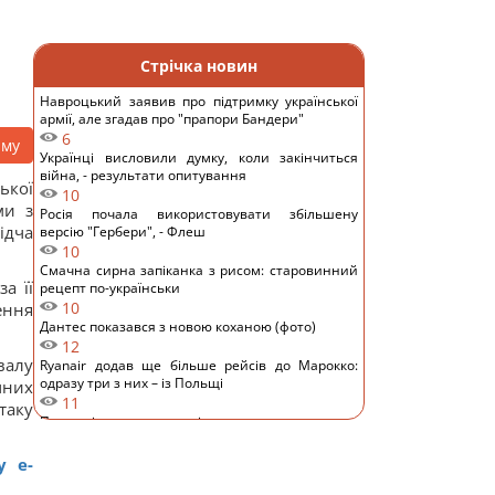
Стрічка новин
Навроцький заявив про підтримку української
армії, але згадав про "прапори Бандери"
6
аму
Українці висловили думку, коли закінчиться
війна, - результати опитування
ької
10
ми з
Росія почала використовувати збільшену
ідча
версію "Гербери", - Флеш
10
Смачна сирна запіканка з рисом: старовинний
а її
рецепт по-українськи
10
ення
Дантес показався з новою коханою (фото)
12
валу
Ryanair додав ще більше рейсів до Марокко:
одразу три з них – із Польщі
чних
11
таку
Порожні грядки в серпні - велика помилка: що з
ними робити після збору врожаю
9
у е-
Кім Чен Ин з початку війни в Україні отримав