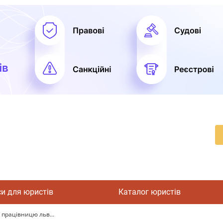
си для юристів
Каталог юристів
 працівницю льв...