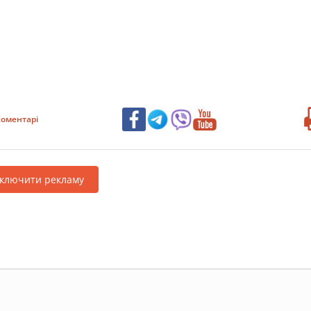
оментарі
дключити рекламу