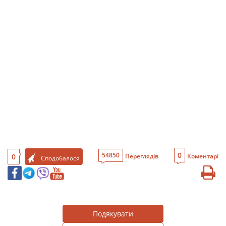
0
54850
0
Переглядів
Коментарі
Сподобалося
Подякувати