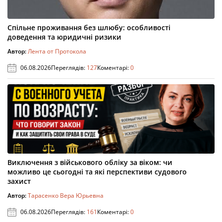
Спільне проживання без шлюбу: особливості
доведення та юридичні ризики
Автор:
Лента от Протокола
06.08.2026
Переглядів:
127
Коментарі:
0
Виключення з військового обліку за віком: чи
можливо це сьогодні та які перспективи судового
захист
Автор:
Тарасенко Вера Юрьевна
06.08.2026
Переглядів:
161
Коментарі:
0