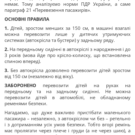
немає. Тому аналізуємо норми ПДР України, а саме
параграф 21 «Перевезення пасажирів».
ОСНОВНІ ПРАВИЛА
1️
.
Дітей, зростом менших за 150 см, в машині взагалі
можна перевозити лише у дитячих утримуючих
системах (автокрісла та бустери) у задньому ряду.
2️
.
На передньому сидінні в автокріслі з народження і до
3 років (мова йде про крісло-колиску, що встановлена
спиною вперед).
3️
.
Без автокрісла дозволено перевозити дітей зростом
від 150 см (незалежно від віку).
ЗАБОРОНЕНО
перевозити дітей на руках на
передньому та на задньому сидінні. Не можна
перевозити дітей в автомобілі, не обладнаному
ременями безпеки.
Нагадаємо, що дуже важливо пристібати маленького
пасажира – незалежно, з автокріслом чи без – ретельно
і з дотриманням усіх умов безпеки. Тобто вгорі ремінь
має пролягати через плече і груди (а не через шию), а