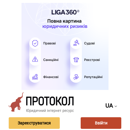
UA
Зареєструватися
Ввійти