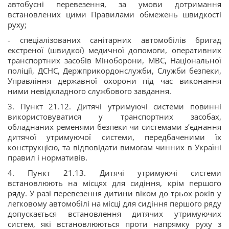
автобусні перевезення, за умови дотримання
встановлених цими Правилами обмежень швидкості
руху;
- спеціалізованих санітарних автомобілів бригад
екстреної (швидкої) медичної допомоги, оперативних
транспортних засобів Міноборони, МВС, Національної
поліції, ДСНС, Держприкордонслужби, Служби безпеки,
Управління державної охорони під час виконання
ними невідкладного службового завдання.
3️. Пункт 21.12. Дитячі утримуючі системи повинні
використовуватися у транспортних засобах,
обладнаних ременями безпеки чи системами з’єднання
дитячої утримуючої системи, передбаченими їх
конструкцією, та відповідати вимогам чинних в Україні
правил і нормативів.
4️. Пункт 21.13. Дитячі утримуючі системи
встановлюють на місцях для сидіння, крім першого
ряду. У разі перевезення дитини віком до трьох років у
легковому автомобілі на місці для сидіння першого ряду
допускається встановлення дитячих утримуючих
систем, які встановлюються проти напрямку руху з