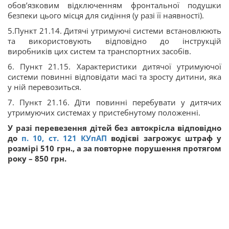
обов’язковим відключенням фронтальної подушки
безпеки цього місця для сидіння (у разі її наявності).
5️.Пункт 21.14. Дитячі утримуючі системи встановлюють
та використовують відповідно до інструкцій
виробників цих систем та транспортних засобів.
6️. Пункт 21.15. Характеристики дитячої утримуючої
системи повинні відповідати масі та зросту дитини, яка
у ній перевозиться.
7️. Пункт 21.16. Діти повинні перебувати у дитячих
утримуючих системах у пристебнутому положенні.
У разі перевезення дітей без автокрісла відповідно
до
п. 10, ст.
121
КУпАП
водієві загрожує штраф у
розмірі 510 грн., а за повторне порушення протягом
року – 850 грн.