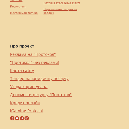
текст юа
Натяжні стелі Nova Stelya
Посилання
Перевезення хворих за
kievperevod.com.ua
кордон
Про проект
Реклама на "Протокол"
"Протокол" без реклами!
Карта сайту
Тендер на юридичну послугу
Угода користувача
Допомогти ресурсу "Протокол"
Кредит онлайн
iGaming Protocol