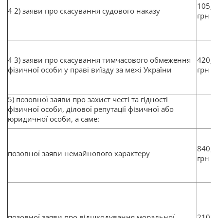
105,1
4 2) заяви про скасування судового наказу
грн
4 3) заяви про скасування тимчасового обмеження
420,4
фізичної особи у праві виїзду за межі України
грн
5) позовної заяви про захист честі та гідності
фізичної особи, ділової репутації фізичної або
юридичної особи, а саме:
840,8
позовної заяви немайнового характеру
грн
позовної заяви про відшкодування моральної
2102