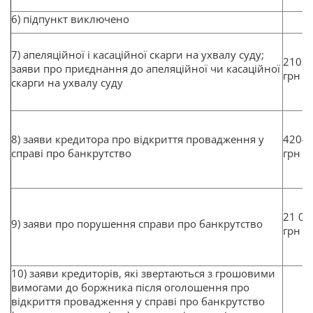
6) підпункт виключено
7) апеляційної і касаційної скарги на ухвалу суду;
2102
заяви про приєднання до апеляційної чи касаційної
грн
скарги на ухвалу суду
8) заяви кредитора про відкриття провадження у
4204
справі про банкрутство
грн
21 02
9) заяви про порушення справи про банкрутство
грн
10) заяви кредиторів, які звертаються з грошовими
вимогами до боржника після оголошення про
відкриття провадження у справі про банкрутство