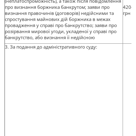
(неплатоспроможність), а також після повідомлення
про визнання боржника банкрутом; заяви про
4204
визнання правочинів (договорів) недійсними та
грн
спростування майнових дій боржника в межах
провадження у справі про банкрутство; заяви про
розірвання мирової угоди, укладеної у справі про
банкрутство, або визнання її недійсною
3. За подання до адміністративного суду: