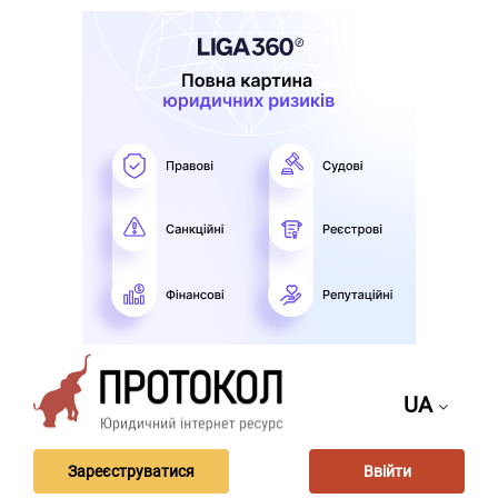
UA
Зареєструватися
Ввійти