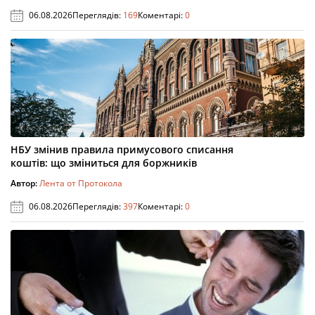
06.08.2026
Переглядів:
169
Коментарі:
0
НБУ змінив правила примусового списання
коштів: що зміниться для боржників
Автор:
Лента от Протокола
06.08.2026
Переглядів:
397
Коментарі:
0