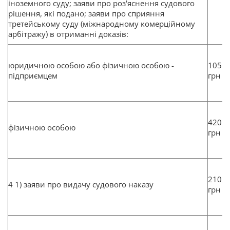
іноземного суду; заяви про роз'яснення судового
рішення, які подано; заяви про сприяння
третейському суду (міжнародному комерційному
арбітражу) в отриманні доказів:
юридичною особою або фізичною особою -
1051
підприємцем
грн
420,4
фізичною особою
грн
210,2
4 1) заяви про видачу судового наказу
грн