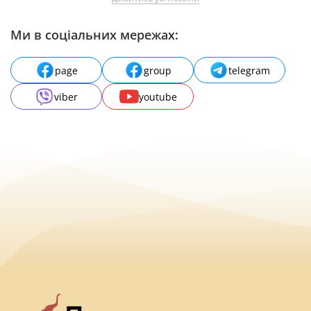
Ми в соціальних мережах:
page
group
telegram
viber
youtube