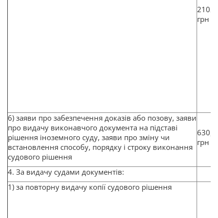
2102
грн
6) заяви про забезпечення доказів або позову, заяви
про видачу виконавчого документа на підставі
630,6
рішення іноземного суду, заяви про зміну чи
грн
встановлення способу, порядку і строку виконання
судового рішення
4. За видачу судами документів:
1) за повторну видачу копії судового рішення