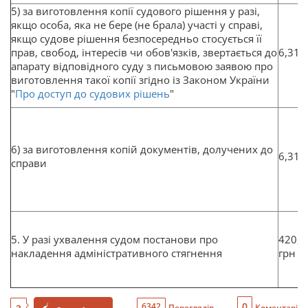
5) за виготовлення копії судового рішення у разі,
якщо особа, яка не бере (не брала) участі у справі,
якщо судове рішення безпосередньо стосується її
прав, свобод, інтересів чи обов'язків, звертається до
6,31 
апарату відповідного суду з письмовою заявою про
виготовлення такої копії згідно із Законом України
"
Про доступ до судових рішень
"
6) за виготовлення копій документів, долучених до
6,31 
справи
5. У разі ухвалення судом постанови про
420,4
накладення адміністративного стягнення
грн
0
6342
Переглядів
Коментарі