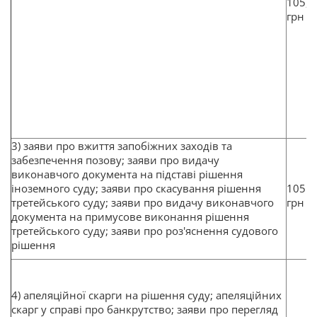
105,1
грн
3) заяви про вжиття запобіжних заходів та
забезпечення позову; заяви про видачу
виконавчого документа на підставі рішення
іноземного суду; заяви про скасування рішення
1051
третейського суду; заяви про видачу виконавчого
грн
документа на примусове виконання рішення
третейського суду; заяви про роз'яснення судового
рішення
4) апеляційної скарги на рішення суду; апеляційних
скарг у справі про банкрутство; заяви про перегляд