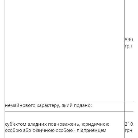
840,8
грн
немайнового характеру, який подано:
суб'єктом владних повноважень, юридичною
2102
особою або фізичною особою - підприємцем
грн