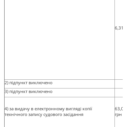
6,31 
2) підпункт виключено
3) підпункт виключено
4) за видачу в електронному вигляді копії
63,06
технічного запису судового засідання
грн