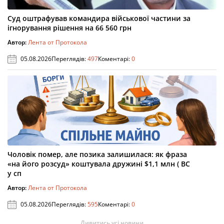
Суд оштрафував командира військової частини за
ігнорування рішення на 66 560 грн
Автор:
Лента от Протокола
05.08.2026
Переглядів:
497
Коментарі:
0
Чоловік помер, але позика залишилася: як фраза
«на його розсуд» коштувала дружині $1,1 млн ( ВС
у сп
Автор:
Лента от Протокола
05.08.2026
Переглядів:
595
Коментарі:
0
Дивитись усі новини