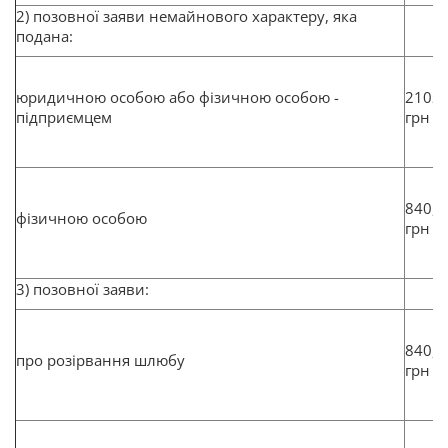
2) позовної заяви немайнового характеру, яка
подана:
юридичною особою або фізичною особою -
2102
підприємцем
грн
840,8
фізичною особою
грн
3) позовної заяви:
840,8
про розірвання шлюбу
грн