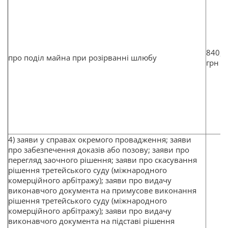
840,8
про поділ майна при розірванні шлюбу
грн
4) заяви у справах окремого провадження; заяви
про забезпечення доказів або позову; заяви про
перегляд заочного рішення; заяви про скасування
рішення третейського суду (міжнародного
комерційного арбітражу); заяви про видачу
виконавчого документа на примусове виконання
рішення третейського суду (міжнародного
комерційного арбітражу); заяви про видачу
виконавчого документа на підставі рішення