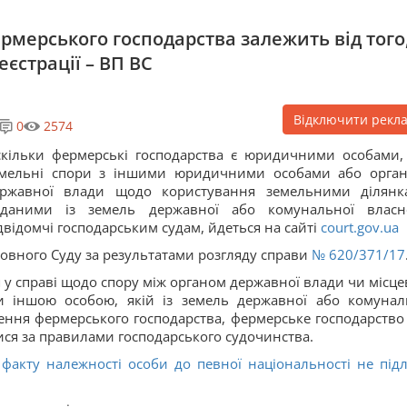
рмерського господарства залежить від того
єстрації – ВП ВС
Відключити рекл
0
2574
кільки фермерські господарства є юридичними особами, 
емельні спори з іншими юридичними особами або орга
ержавної влади щодо користування земельними ділянк
аданими із земель державної або комунальної власно
двідомчі господарським судам, йдеться на сайті
court.gov.ua
овного Суду за результатами розгляду справи
№ 620/371/17
 у справі щодо спору між органом державної влади чи місце
и іншою особою, якій із земель державної або комунал
дення фермерського господарства, фермерське господарство
тися за правилами господарського судочинства.
факту належності особи до певної національності не підл