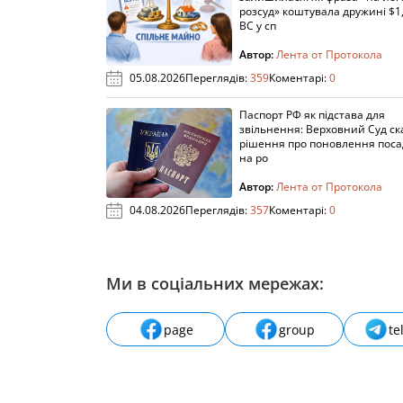
розсуд» коштувала дружині $1,
ВС у сп
Автор:
Лента от Протокола
05.08.2026
Переглядів:
359
Коментарі:
0
Паспорт РФ як підстава для
звільнення: Верховний Суд ск
рішення про поновлення пос
на ро
Автор:
Лента от Протокола
04.08.2026
Переглядів:
357
Коментарі:
0
Ми в соціальних мережах:
page
group
te