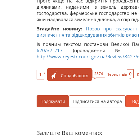
Проте якщо на час відкриття провадженн
ділянками, наданими із земель держав
господарства, фермерське господарство не 
якій надавалася земельна ділянка, а спір пі
Згадайте новину:
Позов про скасуван
визначення та відшкодування збитків власни
Із повним текстом постанови Великої Па
620/371/17
(провадження № 14-29
http://www.reyestr.court.gov.ua/Review/8427
0
2574
1
Переглядів
К
Сподобалося
Подякувати
Підписатися на автора
Ві
Залиште Ваш коментар: