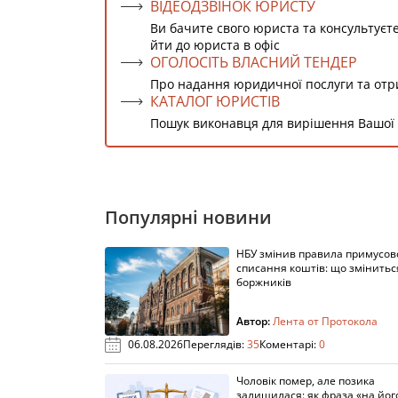
ВІДЕОДЗВІНОК ЮРИСТУ
Ви бачите свого юриста та консультуєт
йти до юриста в офіс
ОГОЛОСІТЬ ВЛАСНИЙ ТЕНДЕР
Про надання юридичної послуги та от
КАТАЛОГ ЮРИСТІВ
Пошук виконавця для вирішення Вашої
Популярні новини
НБУ змінив правила примусов
списання коштів: що змінитьс
боржників
Автор:
Лента от Протокола
06.08.2026
Переглядів:
35
Коментарі:
0
Чоловік помер, але позика
залишилася: як фраза «на йог