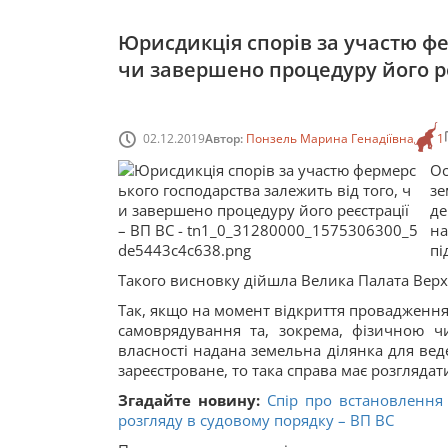
Юрисдикція спорів за участю фе
чи завершено процедуру його ре
02.12.2019
Автор:
Понзель Марина Генадіївна
1
Ос
з
д
н
пі
Такого висновку дійшла Велика Палата Верх
Так, якщо на момент відкриття провадження
самоврядування та, зокрема, фізичною ч
власності надана земельна ділянка для ве
зареєстроване, то така справа має розгляда
Згадайте новину:
Спір про встановлення 
розгляду в судовому порядку – ВП ВС