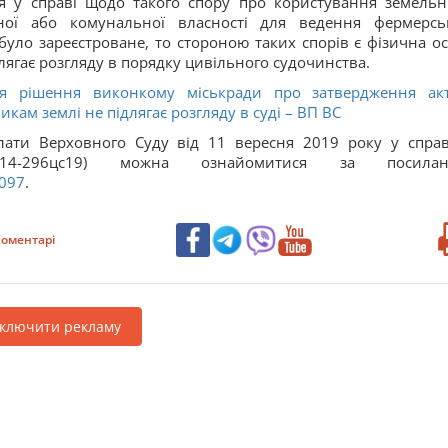
я у справі щодо такого спору про користування земель
ної або комунальної власності для ведення фермерсь
було зареєстроване, то стороною таких спорів є фізична ос
длягає розгляду в порядку цивільного судочинства.
ня рішення виконкому міськради про затвердження ак
кам землі не підлягає розгляду в суді – ВП ВС
лати Верховного Суду від 11 вересня 2019 року у спра
6цс19) можна ознайомитися за посилан
5097
.
оментарі
дключити рекламу