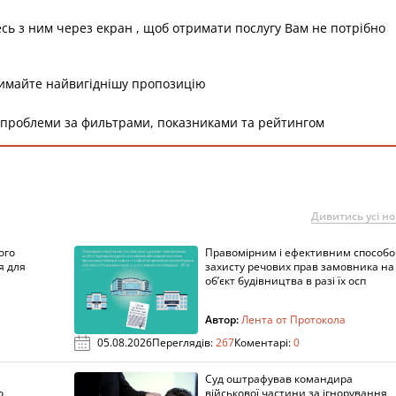
есь з ним через екран , щоб отримати послугу Вам не потрібно
римайте найвигіднішу пропозицію
 проблеми за фильтрами, показниками та рейтингом
Дивитись усі н
ого
Правомірним і ефективним способ
я для
захисту речових прав замовника на
об’єкт будівництва в разі їх осп
Автор:
Лента от Протокола
05.08.2026
Переглядів:
267
Коментарі:
0
Суд оштрафував командира
о
військової частини за ігнорування