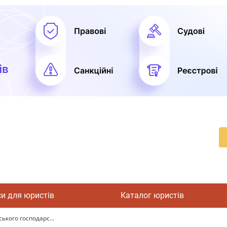
си для юристів
Каталог юристів
ького господарс...