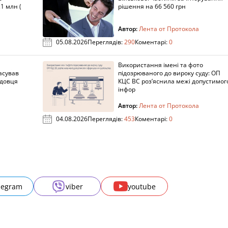
1 млн (
рішення на 66 560 грн
Автор:
Лента от Протокола
05.08.2026
Переглядів:
290
Коментарі:
0
Використання імені та фото
асував
підозрюваного до вироку суду: ОП
адовця
КЦС ВС роз’яснила межі допустимог
інфор
Автор:
Лента от Протокола
04.08.2026
Переглядів:
453
Коментарі:
0
legram
viber
youtube