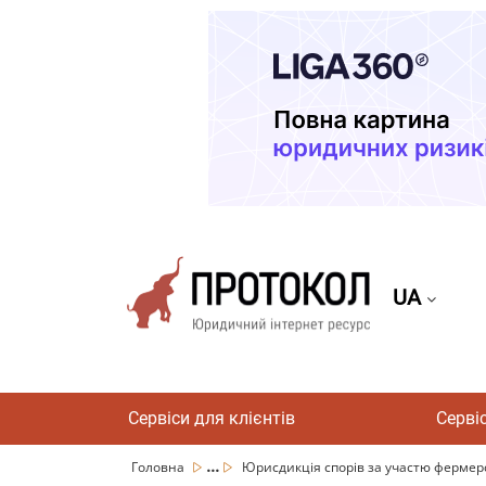
UA
Сервіси для клієнтів
Серві
...
Головна
Юрисдикція спорів за участю фермерс