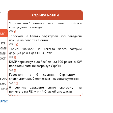
,
Стрічка новин
"ПриватБанк" оновив курс валют: скільки
коштує долар сьогодні
6
аму
Телескоп на Гаваях зафіксував нові загадкові
явища на поверхні Сонця
їхні
10
нами
Трамп "наїхав" на Гегсета через гострий
ами,
дефіцит ракет для ППО, - WP
9
сті,
КНДР перекинула до Росії понад 100 ракет: в ISW
пояснили, чим це загрожує Україні
9
.
Гороскоп на 6 серпня: Стрільцям –
вого
сповільнитися, Скорпіонам – перенапруження
ьної
13
6 серпня: церковне свято сьогодні, яка
 вже
прикмета на Яблучний Спас обіцяє щастя
13
Вівсянка проти граноли: дієтологи розповіли,
ягає
що краще для контролю рівня цукру в крові
11