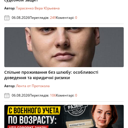
Автор:
Тарасенко Вера Юрьевна
06.08.2026
Переглядів:
249
Коментарі:
0
Спільне проживання без шлюбу: особливості
доведення та юридичні ризики
Автор:
Лента от Протокола
06.08.2026
Переглядів:
106
Коментарі:
0