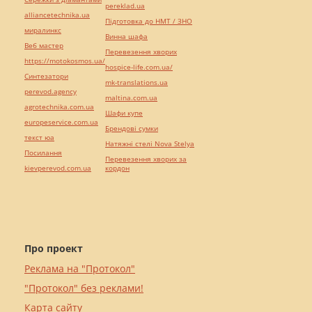
pereklad.ua
alliancetechnika.ua
Підготовка до НМТ / ЗНО
миралинкс
Винна шафа
Веб мастер
Перевезення хворих
https://motokosmos.ua/
hospice-life.com.ua/
Синтезатори
mk-translations.ua
perevod.agency
maltina.com.ua
agrotechnika.com.ua
Шафи купе
europeservice.com.ua
Брендові сумки
текст юа
Натяжні стелі Nova Stelya
Посилання
Перевезення хворих за
kievperevod.com.ua
кордон
Про проект
Реклама на "Протокол"
"Протокол" без реклами!
Карта сайту