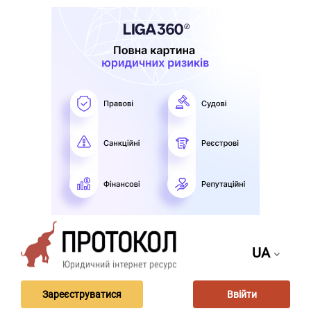
UA
Зареєструватися
Ввійти