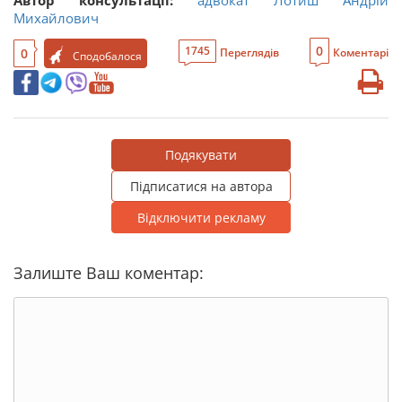
Автор консультації:
адвокат Лотиш Андрій
Михайлович
0
1745
0
Переглядів
Коментарі
Сподобалося
Подякувати
Підписатися на автора
Відключити рекламу
Залиште Ваш коментар: