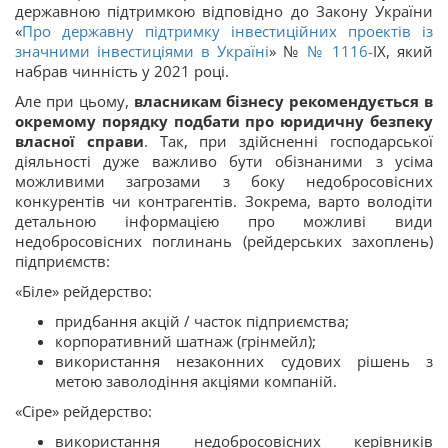
державною підтримкою відповідно до Закону України
«
Про державну підтримку інвестиційних проектів із
значними інвестиціями в Україні
» №
№ 1116-
IX, який
набрав чинність у 2021 році.
Але при цьому,
власникам бізнесу рекомендується в
окремому порядку подбати про юридичну безпеку
власної справи
. Так, при здійсненні господарської
діяльності дуже важливо бути обізнаними з усіма
можливими загрозами з боку недобросовісних
конкурентів чи контрагентів. Зокрема, варто володіти
детальною інформацією про можливі види
недобросовісних поглинань (рейдерських захоплень)
підприємств:
«Біле» рейдерство:
придбання акцій / часток підприємства;
корпоративний шатнаж (грінмейл);
використання незаконних судових рішень з
метою заволодіння акціями компаній.
«Сіре» рейдерство:
використання недобросовісних керівників