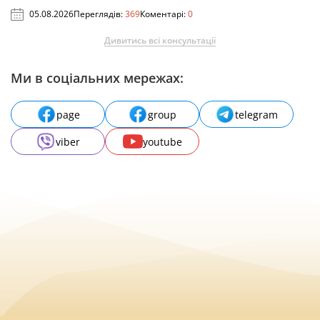
05.08.2026
Переглядів:
369
Коментарі:
0
Дивитись всі консультації
Ми в соціальних мережах:
page
group
telegram
viber
youtube