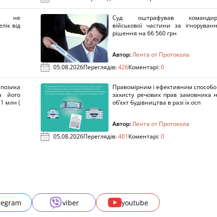
х не
Суд оштрафував командир
лік від
військової частини за ігноруван
рішення на 66 560 грн
Автор:
Лента от Протокола
05.08.2026
Переглядів:
426
Коментарі:
0
озика
Правомірним і ефективним способ
а його
захисту речових прав замовника 
1 млн (
об’єкт будівництва в разі їх осп
Автор:
Лента от Протокола
05.08.2026
Переглядів:
401
Коментарі:
0
legram
viber
youtube