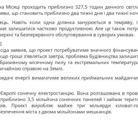
а Місяці проходить приблизно 327,5 годин денного світла
яви, що становить приблизно два тижні дня і два тижні ноч
лець. Навіть коли одна ділянка занурюється в темряву, 
 має залишатися частково продуктивною. Але це також потр
верхні та безперервного обслуговування в суворих умовах.
б
осіда заявив, що проект потребуватиме значного фінансуван
якщо гроші з'являться завтра, проблема будівництва залишит
бразивному місячному пилу та екстремальних температура
звичайною справою на Землі.
ередачі енергії вимагатиме великих приймальних майданчик
Європі сонячну електростанцію. Вона розташована в прові
з приблизно 3,5 мільйона сонячних панелей і займає терит
рів. Проєкт виробляє майже три мільярди кіловат-г
забезпечення міста з двома мільйонами мешканців.