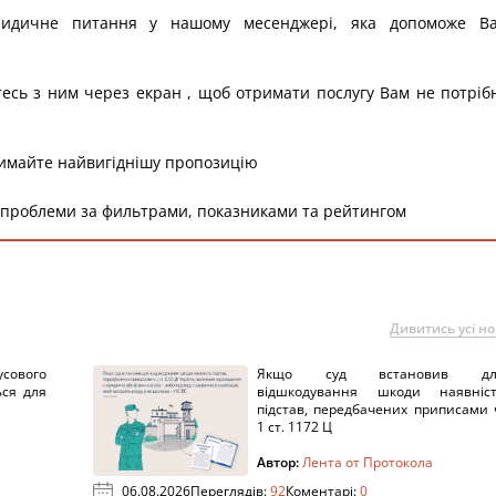
ридичне питання у нашому месенджері, яка допоможе В
тесь з ним через екран , щоб отримати послугу Вам не потріб
римайте найвигіднішу пропозицію
 проблеми за фильтрами, показниками та рейтингом
Дивитись усі н
сового
Якщо суд встановив дл
ься для
відшкодування шкоди наявніс
підстав, передбачених приписами 
1 ст. 1172 Ц
Автор:
Лента от Протокола
06.08.2026
Переглядів:
92
Коментарі:
0