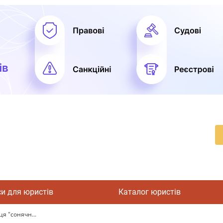
си для юристів
Каталог юристів
я "сонячн...