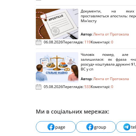
Документи, на яки
проставляється апостиль: пере
Мін’юсту
Автор:
Лента от Протокола
06.08.2026
Переглядів:
119
Коментарі:
0
Чоловік помер, але п
залишилася: як фраза «н
розсуд» коштувала дружині $1,
ВС у сп
Автор:
Лента от Протокола
05.08.2026
Переглядів:
533
Коментарі:
0
Ми в соціальних мережах:
page
group
te