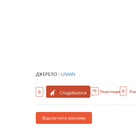
ДЖЕРЕЛО :
UNIAN
0
79
0
Переглядів
Ком
Сподобалося
Відключити рекламу