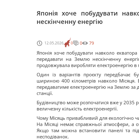
Японія хоче побудувати навк
нескінченну енергію
0
79
12.05.2026
0
Японія хоче побудувати навколо екватора М
передавати на Землю нескінченну енергію
продовжувала виробляти електроенергію в мі
Один із варіантів проєкту передбачає 
шириною 400 кілометрів навколо Місяця. В
передаватиме електроенергію на Землю за 
станції.
Будівництво може розпочатися вже у 2035 ро
величезну кількість електроенергії.
Чому Місяць привабливий для екологічно чис
На Місяці немає справжньої атмосфери, а о
Якщо там можна встановити панелі та під
несподіванок.