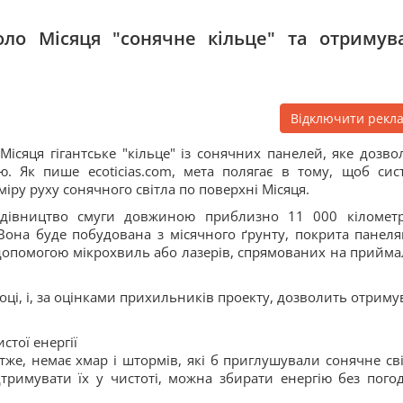
оло Місяця "сонячне кільце" та отримув
Відключити рекл
ісяця гігантське "кільце" із сонячних панелей, яке дозво
. Як пише ecoticias.com, мета полягає в тому, щоб сис
ру руху сонячного світла по поверхні Місяця.
будівництво смуги довжиною приблизно 11 000 кілометр
она буде побудована з місячного ґрунту, покрита панеля
допомогою мікрохвиль або лазерів, спрямованих на прийма
ці, і, за оцінками прихильників проекту, дозволить отриму
тої енергії
тже, немає хмар і штормів, які б приглушували сонячне сві
тримувати їх у чистоті, можна збирати енергію без пого