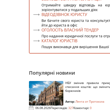
Отримайте швидку відповідь на ю
зорієнтуватися у подальших діях
ВІДЕОДЗВІНОК ЮРИСТУ
Ви бачите свого юриста та консультує
йти до юриста в офіс
ОГОЛОСІТЬ ВЛАСНИЙ ТЕНДЕР
Про надання юридичної послуги та от
КАТАЛОГ ЮРИСТІВ
Пошук виконавця для вирішення Вашої
Популярні новини
НБУ змінив правила приму
списання коштів: що змінит
боржників
Автор:
Лента от Протокола
06.08.2026
Переглядів:
327
Коментарі:
0