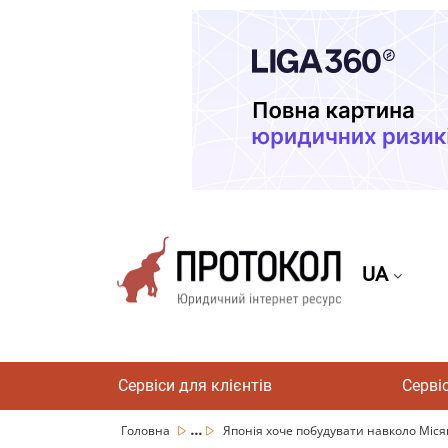
UA
Сервіси для клієнтів
Серві
...
Головна
Японія хоче побудувати навколо Місяц