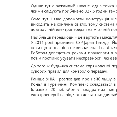
Однак тут є важливий нюанс: одна точка н
якими слідують приблизно 327,5 годин темр
Саме тут і має допомогти конструкція кі
виходить на сонячне світло, тому система
довгих ліній електропередач на місячній по
Найбільші перешкоди – це вартість і масшта
У 2011 році президент CSP Japan Тетсудзі Й
поки що точна ціна не визначена. І навіть 
Роботам доведеться роками працювати в а
потім постійно усувати несправності, які є 
До того ж будь-яка система спрямованої п
суворих правил для контролю передачі.
Раніше УНІАН розповідав про найбільшу в 
Конья в Туреччині. Комплекс складається 
близько 20 мільйонів квадратних мет
електроенергії на рік, чого достатньо для 