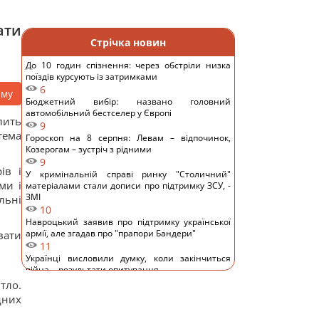
ати
Стрічка новин
До 10 годин спізнення: через обстріли низка
поїздів курсують із затримками
6
аму
Бюджетний вибір: названо головний
автомобільний бестселер у Європі
лить
9
тема
Гороскоп на 8 серпня: Левам – відпочинок,
Козерогам – зустріч з рідними
9
ів і
У кримінальній справі ринку "Столичний"
ми і
матеріалами стали дописи про підтримку ЗСУ, -
ЗМІ
льні
10
Навроцький заявив про підтримку української
армії, але згадав про "прапори Бандери"
вати
11
Українці висловили думку, коли закінчиться
війна, - результати опитування
14
тло.
Росія почала використовувати збільшену
дних
версію "Гербери", - Флеш
12