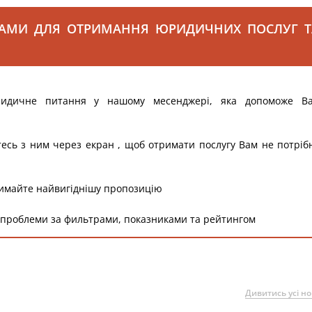
САМИ ДЛЯ ОТРИМАННЯ ЮРИДИЧНИХ ПОСЛУГ Т
ридичне питання у нашому месенджері, яка допоможе В
тесь з ним через екран , щоб отримати послугу Вам не потріб
римайте найвигіднішу пропозицію
 проблеми за фильтрами, показниками та рейтингом
Дивитись усі н