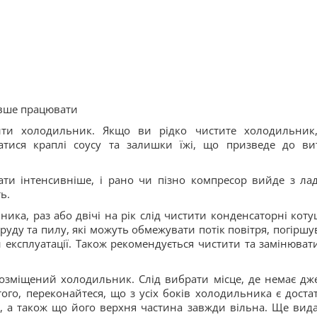
овше працювати
ити холодильник. Якщо ви рідко чистите холодильник
атися краплі соусу та залишки їжі, що призведе до ви
ти інтенсивніше, і рано чи пізно компресор вийде з лад
ь.
ка, раз або двічі на рік слід чистити конденсаторні коту
ду та пилу, які можуть обмежувати потік повітря, погіршу
 експлуатації. Також рекомендується чистити та замінювати
озміщений холодильник. Слід вибрати місце, де немає дж
ого, переконайтеся, що з усіх боків холодильника є доста
ї, а також що його верхня частина завжди вільна. Ще вид