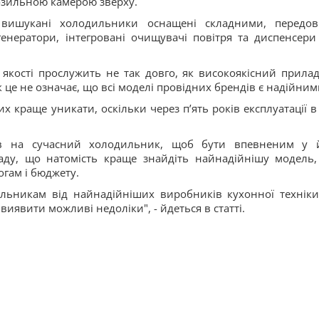
орозильною камерою зверху.
 вишукані холодильники оснащені складними, передо
енератори, інтегровані очищувачі повітря та диспенсери
якості прослужить не так довго, як високоякісний прилад
 це не означає, що всі моделі провідних брендів є надійни
 краще уникати, оскільки через п’ять років експлуатації в
рів на сучасний холодильник, щоб бути впевненим у 
раду, що натомість краще знайдіть найнадійнішу модель,
гам і бюджету.
ильникам від найнадійніших виробників кухонної техніки
виявити можливі недоліки", - йдеться в статті.