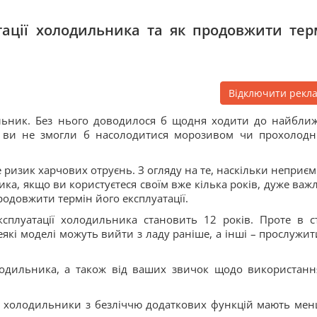
тації холодильника та як продовжити тер
Відключити рекл
ильник. Без нього доводилося б щодня ходити до найбли
нь ви не змогли б насолодитися морозивом чи прохолод
е ризик харчових отруєнь. З огляду на те, наскільки неприє
ка, якщо ви користуєтеся своїм вже кілька років, дуже важ
родовжити термін його експлуатації.
ксплуатації холодильника становить 12 років. Проте в ст
деякі моделі можуть вийти з ладу раніше, а інші – прослужит
олодильника, а також від ваших звичок щодо використанн
ні холодильники з безліччю додаткових функцій мають ме