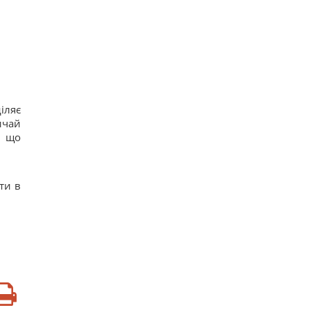
іляє
ичай
о що
ти в