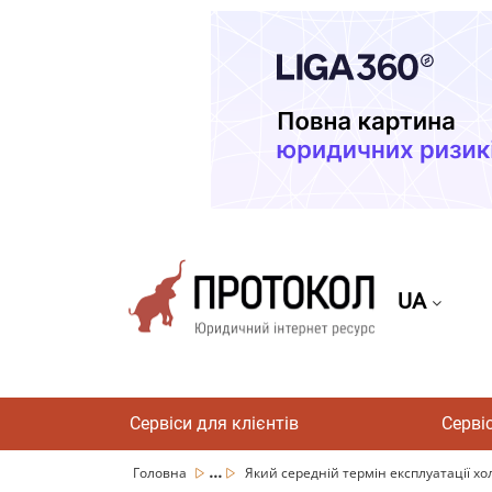
UA
Сервіси для клієнтів
Серві
...
Головна
Який середній термін експлуатації хол