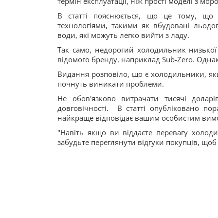
термін експлуатації, ніж прості моделі з м
В статті пояснюється, що це тому, що
технологіями, такими як вбудовані льодог
води, які можуть легко вийти з ладу.
Так само, недорогий холодильник низької 
відомого бренду, наприклад Sub-Zero. Однак
Видання розповіло, що є холодильники, яких
почнуть виникати проблеми.
Не обов'язково витрачати тисячі дола
довговічності. В статті опубліковано по
найкраще відповідає вашим особистим вимо
"Навіть якщо ви віддаєте перевагу холод
забудьте переглянути відгуки покупців, щоб 