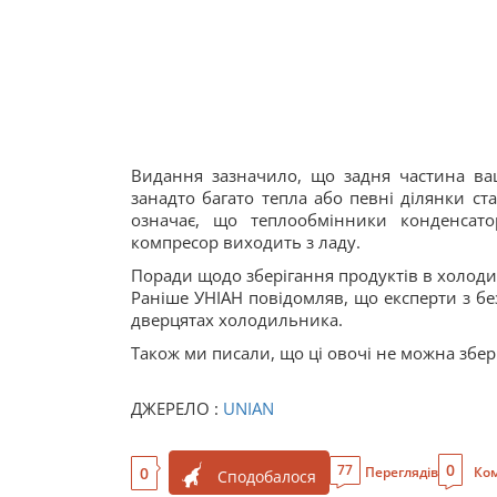
Видання зазначило, що задня частина ва
занадто багато тепла або певні ділянки с
означає, що теплообмінники конденсат
компресор виходить з ладу.
Поради щодо зберігання продуктів в холод
Раніше УНІАН повідомляв, що експерти з бе
дверцятах холодильника.
Також ми писали, що ці овочі не можна збер
ДЖЕРЕЛО :
UNIAN
0
77
0
Переглядів
Ком
Сподобалося