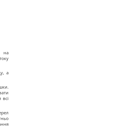
19
Подружжя придбало недорогий будинок в Італії,
але незабаром виявився головний підступ
22
4 дати народження людей, які найлегше
пробачають
22
Шестимісячним немовлятам показали павуків і
квіти: реакція очей здивувала вчених
19
Над Землею зійшов Оленячий Місяць: як це
, на
вплине на знаки зодіаку
току
22
у, а
шки.
вати
 всі
ерел
тньо
ання