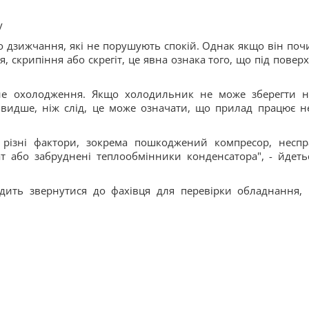
у
 дзижчання, які не порушують спокій. Однак якщо він поч
я, скрипіння або скрегіт, це явна ознака того, що під повер
е охолодження. Якщо холодильник не може зберегти н
видше, ніж слід, це може означати, що прилад працює н
різні фактори, зокрема пошкоджений компресор, неспр
т або забруднені теплообмінники конденсатора", - йдеть
дить звернутися до фахівця для перевірки обладнання,