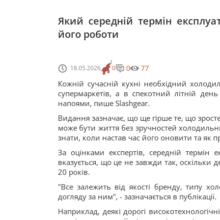
Який середній термін експлуа
його роботи
0
77
18.05.2026
0
Кожній сучасній кухні необхідний холод
супермаркетів, а в спекотний літній де
напоями, пише Slashgear.
Видання зазначає, що ще гірше те, що зрост
може бути життя без зручностей холодильни
знати, коли настав час його оновити та як п
За оцінками експертів, середній термін е
вказується, що це не завжди так, оскільки 
20 років.
"Все залежить від якості бренду, типу х
догляду за ним", - зазначається в публікації.
Наприклад, деякі дорогі високотехнологіч