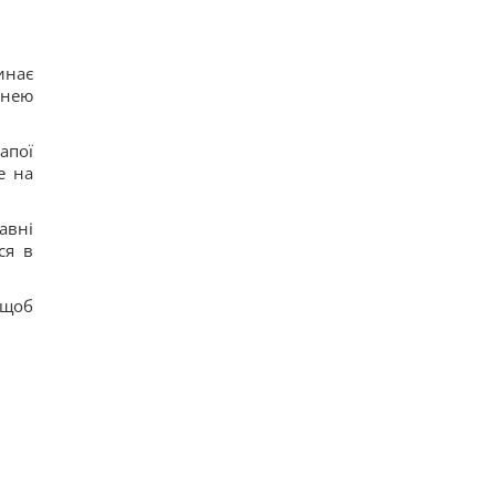
инає
хнею
апої
е на
авні
ся в
 щоб