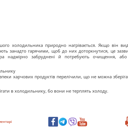
шого холодильника природно нагрівається. Якщо він вид
тають занадто гарячими, щоб до них доторкнутися, це зазв
ора надмірно забруднені й потребують очищення, аб
ильнику
зпеки харчових продуктів перелічили, що не можна зберіга
ігати в холодильнику, бо вони не терплять холоду.
ентарі