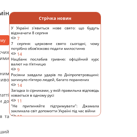
мін
Стрічка новин
У Україні з'явиться нове свято: що будуть
відзначати 8 серпня
7
аму
7 серпня: церковне свято сьогодні, чому
потрібно обов’язково подати милостиню
жчих
14
ними
Нацбанк послабив гривню: офіційний курс
валют на п’ятницю
9
мним
Росіяни завдали ударів по Дніпропетровщині:
ливо
загинуло пʼятеро людей, багато поранених
14
Загадка із сірниками, у якій правильна відповідь
атті
ховається в одному русі
и до
11
"Не припиняйте підтримувати": Джамала
закликала світ допомогти Україні під час війни
я та
10
Прийом "Мунджаро" може знизити
ризик серцевих нападів, але є нюанс, -
нший
дослідження
12