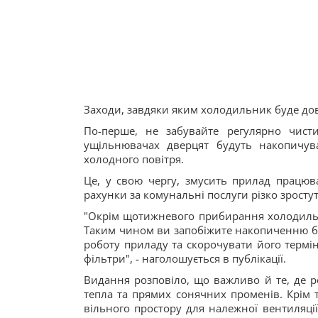
Заходи, завдяки яким холодильник буде д
По-перше, не забувайте регулярно чист
ущільнювачах дверцят будуть накопичув
холодного повітря.
Це, у свою чергу, змусить прилад працюва
рахунки за комунальні послуги різко зростут
"Окрім щотижневого прибирання холодильни
Таким чином ви запобіжите накопиченню бру
роботу приладу та скорочувати його термін
фільтри", - наголошується в публікації.
Видання розповіло, що важливо й те, де р
тепла та прямих сонячних променів. Крім т
вільного простору для належної вентиляці