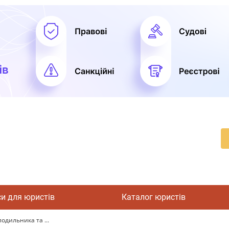
си для юристів
Каталог юристів
одильника та ...