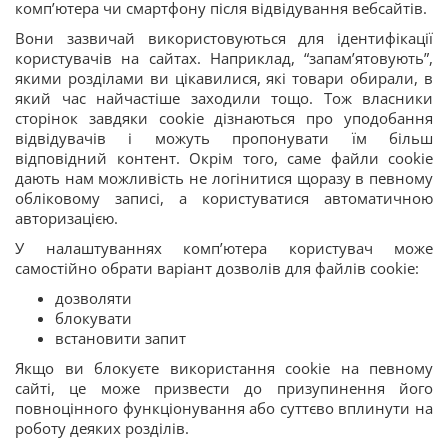
комп’ютера чи смартфону після відвідування вебсайтів.
Вони зазвичай використовуються для ідентифікації
користувачів на сайтах. Наприклад, “запам’ятовують”,
якими розділами ви цікавилися, які товари обирали, в
який час найчастіше заходили тощо. Тож власники
сторінок завдяки cookie дізнаються про уподобання
відвідувачів і можуть пропонувати їм більш
відповідний контент. Окрім того, саме файли cookie
дають нам можливість не логінитися щоразу в певному
обліковому записі, а користуватися автоматичною
авторизацією.
У налаштуваннях комп’ютера користувач може
самостійно обрати варіант дозволів для файлів cookie:
дозволяти
блокувати
встановити запит
Якщо ви блокуєте використання cookie на певному
сайті, це може призвести до призупинення його
повноцінного функціонування або суттєво вплинути на
роботу деяких розділів.