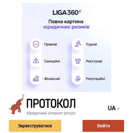
UA
Зареєструватися
Ввійти