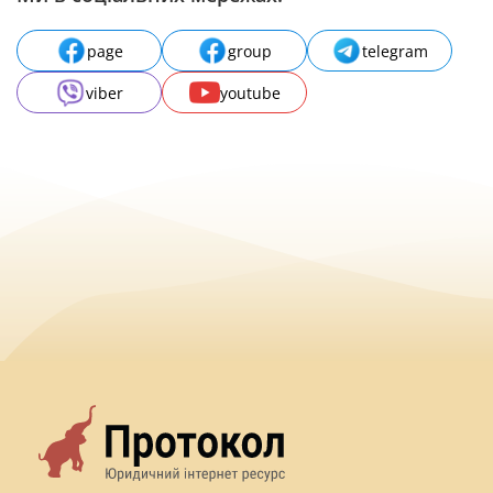
page
group
telegram
viber
youtube