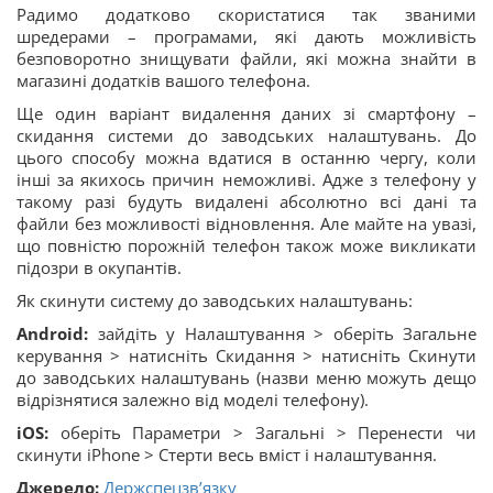
Радимо додатково скористатися так званими
шредерами – програмами, які дають можливість
безповоротно знищувати файли, які можна знайти в
магазині додатків вашого телефона.
Ще один варіант видалення даних зі смартфону –
скидання системи до заводських налаштувань. До
цього способу можна вдатися в останню чергу, коли
інші за якихось причин неможливі. Адже з телефону у
такому разі будуть видалені абсолютно всі дані та
файли без можливості відновлення. Але майте на увазі,
що повністю порожній телефон також може викликати
підозри в окупантів.
Як скинути систему до заводських налаштувань:
Android:
зайдіть у Налаштування > оберіть Загальне
керування > натисніть Скидання > натисніть Скинути
до заводських налаштувань (назви меню можуть дещо
відрізнятися залежно від моделі телефону).
iOS:
оберіть Параметри > Загальні > Перенести чи
скинути iPhone > Стерти весь вміст і налаштування.
Джерело:
Держспецзв’язку