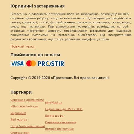
Юридичні застереження
Protocol.ua є власником авторських прав на інформацію, розміщену на веб -
сторінках даного ресурсу, якщо не вказано інше. Під інформацією розуміються
тексти, коментарі, статті, фотозображення, малюнки, ящик-шота, скани, відео,
аудіо, інші матеріали. При використанні матеріалів, розміщених на веб -
сторінках «Протокол» наявність гіперпосилання відкритого для індексації
пошуковими системами на protocol.ua обов`язкове. Під використанням
розуміється копіювання, адаптація, рерайтинг, модифікація тощо.
Повний текст
Приймаємо до оплати
Copyright © 2014-2026 «Протокол». Всі права захищені.
Партнери
Сережки з діамантами
pereklad.ua
alliancetechnika.ua
Підготовка до НМТ / ЗНО
миралинкс
Винна шафа
Веб мастер
Перевезення хворих
https://motokosmos.ua/
hospice-life.com.ua/
Синтезатори