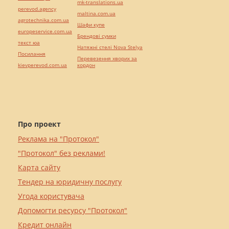
mk-translations.ua
perevod.agency
maltina.com.ua
agrotechnika.com.ua
Шафи купе
europeservice.com.ua
Брендові сумки
текст юа
Натяжні стелі Nova Stelya
Посилання
Перевезення хворих за
kievperevod.com.ua
кордон
Про проект
Реклама на "Протокол"
"Протокол" без реклами!
Карта сайту
Тендер на юридичну послугу
Угода користувача
Допомогти ресурсу "Протокол"
Кредит онлайн