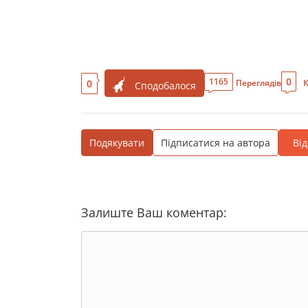
0
1165
0
Переглядів
К
Сподобалося
Подякувати
Підписатися на автора
Ві
Залиште Ваш коментар: