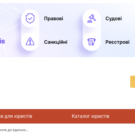
си для юристів
Каталог юристів
ння до єдиних...