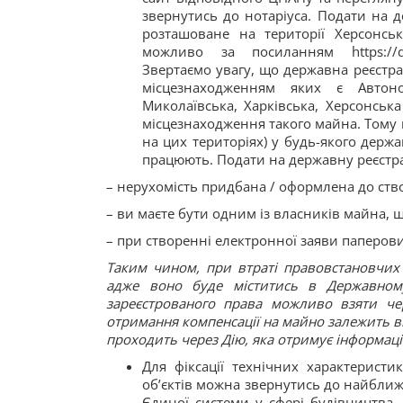
звернутись до нотаріуса. Подати на 
розташоване на території Херсонсько
можливо за посиланням https://diia.g
Звертаємо увагу, що державна реєстра
місцезнаходженням яких є Автоно
Миколаївська, Харківська, Херсонська
місцезнаходження такого майна. Тому
на цих територіях) у будь-якого держа
працюють. Подати на державну реєстра
– нерухомість придбана / оформлена до ств
– ви маєте бути одним із власників майна, щ
– при створенні електронної заяви паперови
Таким чином, при втраті правовстановчих 
адже воно буде міститись в Державному
зареєстрованого права можливо взяти че
отримання компенсації на майно залежить ві
проходить через Дію, яка отримує інформаці
Для фіксації технічних характерист
об’єктів можна звернутись до найближ
Єдиної системи у сфері будівництва.