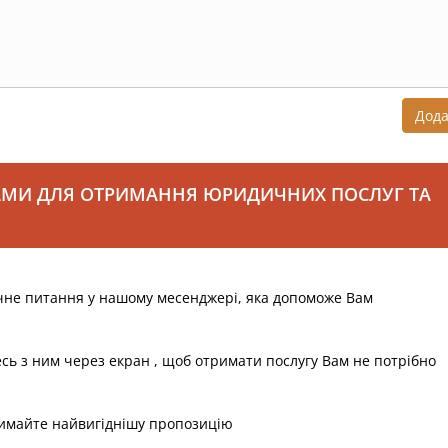
Дод
АМИ ДЛЯ ОТРИМАННЯ ЮРИДИЧНИХ ПОСЛУГ ТА
чне питання у нашому месенджері, яка допоможе Вам
есь з ним через екран , щоб отримати послугу Вам не потрібно
римайте найвигіднішу пропозицію