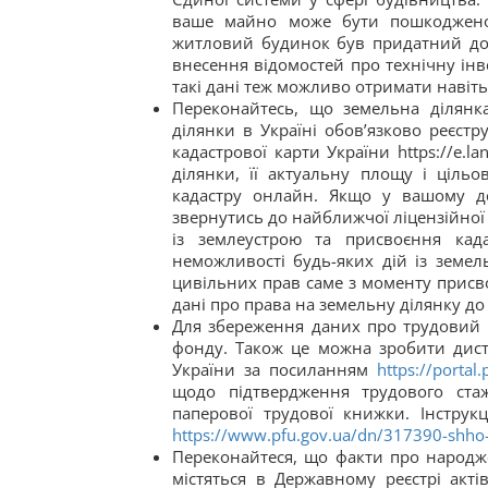
ваше майно може бути пошкоджено 
житловий будинок був придатний до
внесення відомостей про технічну інв
такі дані теж можливо отримати навіт
Переконайтесь, що земельна ділянк
ділянки в Україні обов’язково реєст
кадастрової карти України https://e.l
ділянки, її актуальну площу і ціль
кадастру онлайн. Якщо у вашому де
звернутись до найближчої ліцензійної 
із землеустрою та присвоєння кад
неможливості будь-яких дій із земе
цивільних прав саме з моменту присв
дані про права на земельну ділянку до
Для збереження даних про трудовий 
фонду. Також це можна зробити дист
України за посиланням
https://portal.
щодо підтвердження трудового ста
паперової трудової книжки. Інстру
https://www.pfu.gov.ua/dn/317390-shho-
Переконайтеся, що факти про народже
містяться в Державному реєстрі акт