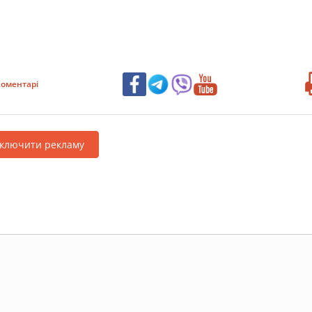
оментарі
дключити рекламу