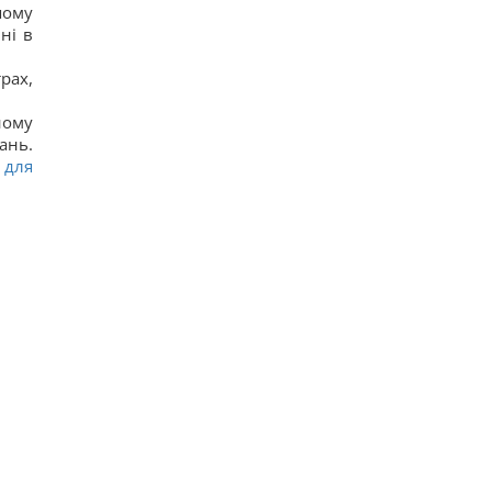
шому
ні в
рах,
ному
ань.
 для