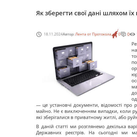
Як зберегти свої дані шляхом їх
0
18.11.2024
Автор:
Лента от Протокола
0
Ре
на
т
по
ор
юр
ос
м
до
од
— це установчі документи, відомості про 
майно. Не є виключенням випадки, коли ру
які зберігалися в приватному житлі, або ру
В даній статті ми розглянемо декілька вар
Державних реєстрів. На сьогодні ми м