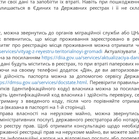
ти свої дані та запобігти їх втраті. Навіть при пошкодженн
алишається в Єдиних та Державних реєстрах і її не скл
у, можна звернутись до органів міграційної служби або ЦН
ж впевнитись, що місце проживання зареєстровано в реє
витяг про реєстрацію місця проживання можна отримати ч
services/vityag-z-reyestru-teritorialnoyi-gromadi
Актуалізувати 
жна за посиланням
https://diia.gov.ua/services/aktualizaciya-dan
 дані будуть міститись в реєстрах, то при втраті паперових н
ючи на своєму телефоні додаток «Дія», де ви авторизован
 і дійсність паспорта можна за допомогою сервісу Держа
tps://dmsu.gov.ua/services/docstate.html
. Перевірити правильн
тків (ідентифікаційного коду) власника можна за посила
едіть ідентифікаційний код власника і здійсніть перевірку, с
триману з введеного коду, після чого порівняйте отрим
(вказана в паспорті на 1-й сторінці).
 права власності на нерухоме майно, можна звернутис
ністративних послуг), державного реєстратора або нотаріу
о реєстру прав. Щоб отримати консультацію щодо необхі
ержавної реєстрації прав на нерухоме майно, ви можете зайт
ути інформаційні картки на відповідно послугу або попере