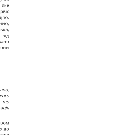
12
 яке
Гороскоп на 6 серпня: Стрільцям –
рвіс
сповільнитися, Скорпіонам – перенапруження
jno.
16
йно,
6 серпня: церковне свято сьогодні, яка
прикмета на Яблучний Спас обіцяє щастя
ька,
16
 від
Вівсянка проти граноли: дієтологи розповіли,
вано
що краще для контролю рівня цукру в крові
вони
15
Чи можна заварювати чайний пакетик двічі:
відповідь експертів
22
аво,
кого
, що
ація
твом
х до
втра