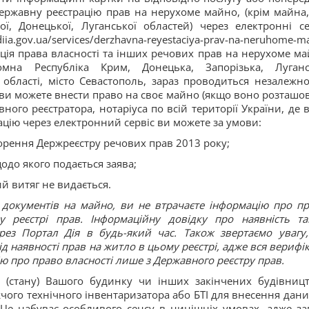
державну реєстрацію прав на нерухоме майно, (крім майна,
ї, Донецької, Луганської областей) через електронні се
ov.ua/services/derzhavna-reyestaciya-prav-na-neruhome-ma
ція права власності та інших речових прав на нерухоме ма
мна Республіка Крим, Донецька, Запорізька, Луганс
 області, місто Севастополь, зараз проводиться незалежно
 ви можете внести право на своє майно (якщо воно розташо
вного реєстратора, нотаріуса по всій території України, де 
цію через електронний сервіс ви можете за умови:
орення Держреєстру речових прав 2013 року;
одо якого подається заява;
й витяг не видається.
документів на майно, ви не втрачаєте інформацію про пр
 реєстрі прав. Інформаційну довідку про наявність та
рез Портал Дія в будь-який час. Також звертаємо увагу
д наявності прав на житло в цьому реєстрі, адже вся верифік
ю про право власності лише з Державного реєстру прав.
ик (стану) Вашого будинку чи інших закінчених будівниц
чого технічного інвентаризатора або БТІ для внесення дани
 Це набуває особливого сенсу в нинішніх умовах, адже за