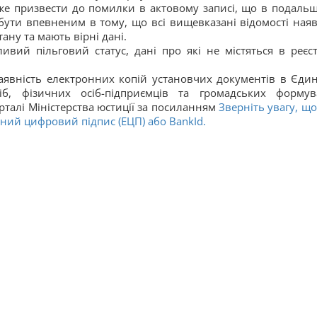
же призвести до помилки в актовому записі, що в подаль
 бути впевненим в тому, що всі вищевказані відомості наяв
ану та мають вірні дані.
ивий пільговий статус, дані про які не містяться в реєст
аявність електронних копій установчих документів в Єди
б, фізичних осіб-підприємців та громадських формув
рталі Міністерства юстиції за посиланням
Зверніть увагу, що
нний цифровий підпис (ЕЦП) або BankId.