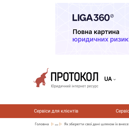
UA
Сервіси для клієнтів
Серві
...
Головна
Як зберегти свої дані шляхом їх внесе