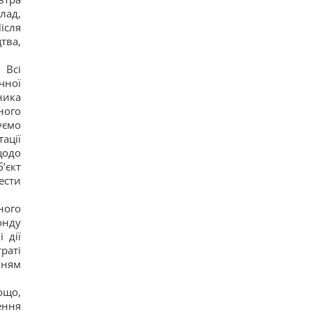
лад,
ісля
тва,
 Всі
чної
ника
ного
уємо
ації
щодо
’єкт
ести
ного
онду
 дії
раті
нням
ощо,
ення