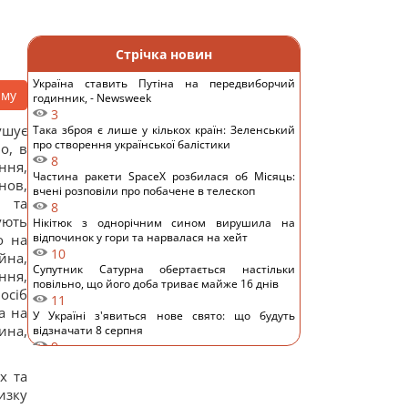
Стрічка новин
Україна ставить Путіна на передвиборчий
аму
годинник, - Newsweek
3
ушує
Така зброя є лише у кількох країн: Зеленський
про створення української балістики
о, в
8
ння,
Частина ракети SpaceX розбилася об Місяць:
нов,
вчені розповіли про побачене в телескоп
н та
8
ують
Нікітюк з однорічним сином вирушила на
відпочинок у гори та нарвалася на хейт
о на
10
йна,
Супутник Сатурна обертається настільки
ння,
повільно, що його доба триває майже 16 днів
осіб
11
а на
У Україні з'явиться нове свято: що будуть
ина,
відзначати 8 серпня
9
7 серпня: церковне свято сьогодні, чому
х та
потрібно обов’язково подати милостиню
17
изку