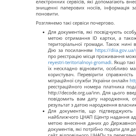
електронних сервісів, які допомагають внес
знищенні паперових носіїв, інформація з
поновити.
Розглянемо такі сервіси почергово.
Для документів, які посвідчують особ
метою отримання ID картки, а тако
територіальної громади. Також нині 
Дію за посиланням
https://diia.gov.ua/
про реєстрацію місця проживання мо
reyestri-teritorialnoyi-gromadi
. Якщо такі
їх нескладно відновити, особливо ма
користувач. Перевірити справжність
міграційної служби України онлайн
ht
реєстраційного номера платника пода
http://decode.org.ua/inn. Для цього вв
повідомить вам дату народження, о
результат з датою народження власника 
Для документів, що підтверджують
найближчого ЦНАП (Центр надання адмі
метою внесення даних до Державног
документів, які потрібно подати для д
сайт відповідного ЦНАПу та переглян