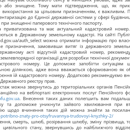
або знищене. Тому мати підтвердження, що, як прик
 використання за цільовим призначенням, є важливим. П
ентаризацію до Єдиної державної системи у сфері будівниц
ь при знищенні паперового технічного паспорту.
а приватизована та має актуальний кадастровий номер.
руються в Державному земельному кадастрі. На сайті Публі
and.gov.ua/auth_select можна отримати інформацію про влас
ове призначення, замовивши витяг із державного земель
ржавному акті відсутній кадастровий номер, рекоменд
землевпорядної організації для розробки технічної документ
астрового номеру. Це допоможе запобігти ситуаціям 
льною ділянкою, адже вона вважається сформованою як об
оєння їй кадастрового номеру. Додатково рекомендуємо вн
 Державного реєстру прав.
стаж можна звернутись до територіальних органів Пенсій
анційно на вебпорталі електронних послуг Пенсійного ф
pfu.gov.ua
. Внесення таких даних полегшить вам подальші
жу та допоможе уникнути зайвого хвилювання при вт
кцію щодо вчинення таких дій можна знайти за посила
potribno-znaty-pro-otsyfruvannya-trudovoyi-knyzhky-2/
ння, смерть, шлюб, розірвання шлюбу, зміну прізвища, т
ів цивільного стану, звернувшись до найближчого відділ