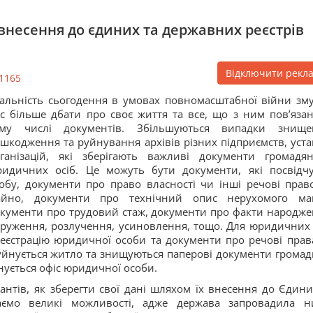
 внесення до єдиних та державних реєстрів
Відключити рекл
1165
альність сьогодення в умовах повномасштабної війни зм
с більше дбати про своє життя та все, що з ним пов’язан
ому числі документів. Збільшуються випадки знище
шкодження та руйнування архівів різних підприємств, уста
ганізацій, які зберігають важливі документи громадя
идичних осіб. Це можуть бути документи, які посвідч
обу, документи про право власності чи інші речові прав
айно, документи про технічний опис нерухомого ма
кументи про трудовий стаж, документи про факти народже
руження, розлучення, усиновлення, тощо. Для юридичних 
реєстрацію юридичної особи та документи про речові прав
йнується житло та знищуються паперові документи громад
йнується офіс юридичної особи.
іантів, як зберегти свої дані шляхом їх внесення до Єдини
аємо великі можливості, адже держава запровадила н