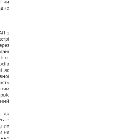
Нацбанк послабив гривню: офіційний курс
і чи
валют на п’ятницю
адно
10
Росіяни завдали ударів по Дніпропетровщині:
загинуло пʼятеро людей, багато поранених
15
Загадка із сірниками, у якій правильна відповідь
АП з
ховається в одному русі
стрі
11
ерез
"Не припиняйте підтримувати": Джамала
дані
закликала світ допомогти Україні під час війни
ih-u-
11
осіїв
Прийом "Мунджаро" може знизити
ризик серцевих нападів, але є нюанс, -
і як
дослідження
вної
13
ість
"ПриватБанк" оновив курс валют: скільки
нням
коштує долар сьогодні
ервіс
12
Телескоп на Гаваях зафіксував нові загадкові
аний
явища на поверхні Сонця
16
ь до
Трамп "наїхав" на Гегсета через гострий
са з
дефіцит ракет для ППО, - WP
дних
17
и на
КНДР перекинула до Росії понад 100 ракет: в ISW
пояснили, чим це загрожує Україні
дньо