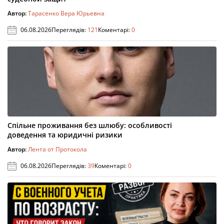
Автор:
Тарасенко Вера Юрьевна
06.08.2026
Переглядів:
121
Коментарі:
0
Спільне проживання без шлюбу: особливості
доведення та юридичні ризики
Автор:
Лента от Протокола
06.08.2026
Переглядів:
39
Коментарі:
0