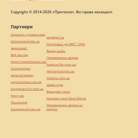
Copyright © 2014-2026 «Протокол». Всі права захищені.
Партнери
Сережки з діамантами
pereklad.ua
alliancetechnika.ua
Підготовка до НМТ / ЗНО
миралинкс
Винна шафа
Веб мастер
Перевезення хворих
https://motokosmos.ua/
hospice-life.com.ua/
Синтезатори
mk-translations.ua
perevod.agency
maltina.com.ua
agrotechnika.com.ua
Шафи купе
europeservice.com.ua
Брендові сумки
текст юа
Натяжні стелі Nova Stelya
Посилання
Перевезення хворих за
kievperevod.com.ua
кордон