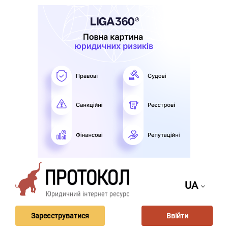
UA
Зареєструватися
Ввійти