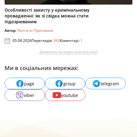
Особливості захисту у кримінальному
провадженні: як зі свідка можна стати
підозрюваним
Автор:
Лента от Протокола
05.08.2026
Переглядів:
363
Коментарі:
1
Дивитись всі відео консультації
Ми в соціальних мережах:
page
group
telegram
viber
youtube