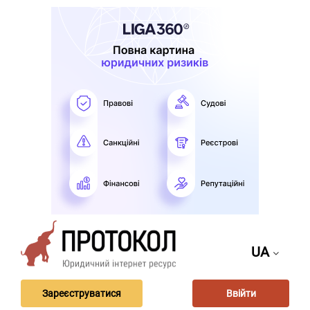
UA
Зареєструватися
Ввійти