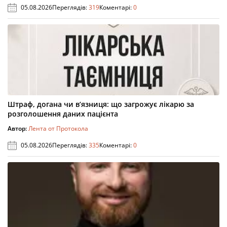
05.08.2026
Переглядів:
319
Коментарі:
0
Штраф, догана чи в’язниця: що загрожує лікарю за
розголошення даних пацієнта
Автор:
Лента от Протокола
05.08.2026
Переглядів:
335
Коментарі:
0