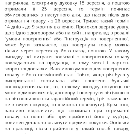
наприклад, електричну духовку 15 вересня, а поштою
отримали її 25 вересня, то термін починає
обчислюватися з наступного дня, що настає після дня
отримання товару - з 26 вересня. Триває такий термін
14 днів - до 9 жовтня включно. Протокол звертає увагу,
що згідно з договором або на сайті, наприклад в розділі
"умови повернення" або "інструкція по поверненню",
може бути зазначено, що повернути товар можна
тільки через пересилку його назад поштою. У такому
випадку всі витрати пов'язані з поверненням товару
покладаються на продавця, в тому числі і вартість
зворотної доставки. Важливою умовою для повернення
товару є його незмінний стан. Тобто, якщо річ була у
використанні споживача або нанесено будь-які
пошкодження на неї, то, в такому випадку, покупець не
може відмовитися від договору і повернути річ (якщо ж
на річ поширюється гарантійний термін, і річ зламалася
не з вини покупця, то її можна повернути). Крім того,
важливо відзначити, що споживач при отриманні
товару на пошті або при прийнятті його у кур'єра,
повинен детально оглянути предмет покупки. Оскільки
на практиці, після прийняття у такий спосіб товару,