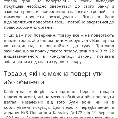
товару гроші не повертають. У таких випадках
покупцеві необхідно звернеться до свого банку з
заявою провести повернення сплачених грошей і з
вимогою провести розслідування. Якщо ж банк
відмовляється повертати гроші, потрібно звертатися до
правоохоронних органів.
Якщо Вам при поверненні товару все ж не повертають
вчасно гроші, або іншим чином порушують Ваші права
як споживача, то звертайтеся до суду. Протокол
зазначає, що за подачу такого позову, згідно з ч. 3 ст. 22
вищезазначеного в консультації Закону, позивачі
звільняються від сплати судового збору.
Товари, які не можна повернути
або обміняти
Кабінетом міністрів затверджено Перелік товарів
належної якості, які не можна обміняти або повернути
взагалі, незалежно від того були вони чи ні в
користуванні покупця. Цей перелік передбачений в
додатку №3 Постанови Кабміну №172 від 19 березня
1994 року. До таких товарів відноситься продукти, ліки,