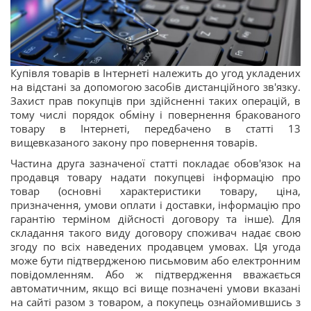
Купівля товарів в Інтернеті належить до угод укладених
на відстані за допомогою засобів дистанційного зв'язку.
Захист прав покупців при здійсненні таких операцій, в
тому числі порядок обміну і повернення бракованого
товару в Інтернеті, передбачено в статті 13
вищевказаного закону про повернення товарів.
Частина друга зазначеної статті покладає обов'язок на
продавця товару надати покупцеві інформацію про
товар (основні характеристики товару, ціна,
призначення, умови оплати і доставки, інформацію про
гарантію терміном дійсності договору та інше). Для
складання такого виду договору споживач надає свою
згоду по всіх наведених продавцем умовах. Ця угода
може бути підтвердженою письмовим або електронним
повідомленням. Або ж підтвердження вважається
автоматичним, якщо всі вище позначені умови вказані
на сайті разом з товаром, а покупець ознайомившись з