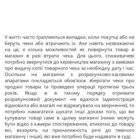
У житті часто трапляються випадки, коли покупці або не
беруть чеки або втрачають їх. Але навіть незважаючи
на це, є кілька можливостей як повернути товар в
магазин в разі втрати чека. Для цього, споживачеві
потрібно звернутися до керівництва магазину з заявами
про видачу копії товарного чека за необхідну дату і час.
Оскільки на магазини з розрахунково-касовими
апаратами покладається обов'язок зберігати чеки про
продані товари та проведені операції протягом трьох
років. Якщо ж в такому порядку отримати
розрахунковий документ не вдалося (адміністрація
відмовила або взагалі не відреагувала на звернення), то
потрібно намагатися шукати інші докази того, що ви
купували товар саме в цьому магазині (ними можуть
бути відео з камери спостереження, етикетки до товару
які, вказують на приналежність речі до певного
магазину і інше), які вже потрібно буде надавати в суді.