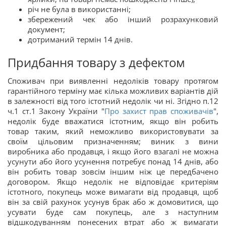
річ не була в використанні;
збережений чек або інший розрахунковий
документ;
дотриманий термін 14 днів.
Придбання товару з дефектом
Споживач при виявленні недоліків товару протягом
гарантійного терміну має кілька можливих варіантів дій
в залежності від того істотний недолік чи ні. Згідно п.12
ч.1 ст.1 Закону України "
Про захист прав споживачів
",
недолік буде вважатися істотним, якщо він робить
товар таким, який неможливо використовувати за
своїм цільовим призначенням; виник з вини
виробника або продавця, і якщо його взагалі не можна
усунути або його усунення потребує понад 14 днів, або
він робить товар зовсім іншим ніж це передбачено
договором. Якщо недолік не відповідає критеріям
істотного, покупець може вимагати від продавця, щоб
він за свій рахунок усунув брак або ж домовитися, що
усувати буде сам покупець, але з наступним
відшкодуванням понесених втрат або ж вимагати