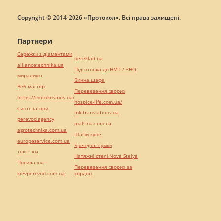
Copyright © 2014-2026 «Протокол». Всі права захищені.
Партнери
Сережки з діамантами
pereklad.ua
alliancetechnika.ua
Підготовка до НМТ / ЗНО
миралинкс
Винна шафа
Веб мастер
Перевезення хворих
https://motokosmos.ua/
hospice-life.com.ua/
Синтезатори
mk-translations.ua
perevod.agency
maltina.com.ua
agrotechnika.com.ua
Шафи купе
europeservice.com.ua
Брендові сумки
текст юа
Натяжні стелі Nova Stelya
Посилання
Перевезення хворих за
kievperevod.com.ua
кордон