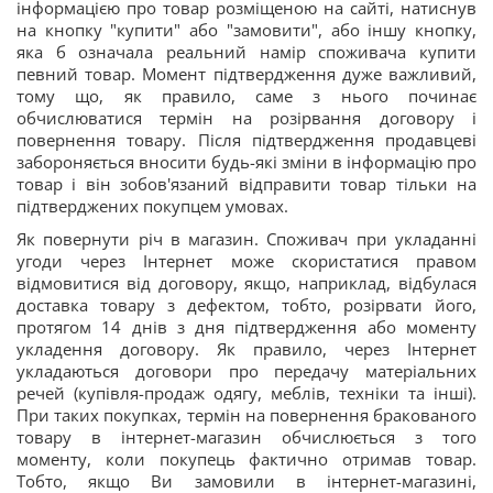
інформацією про товар розміщеною на сайті, натиснув
на кнопку "купити" або "замовити", або іншу кнопку,
яка б означала реальний намір споживача купити
певний товар. Момент підтвердження дуже важливий,
тому що, як правило, саме з нього починає
обчислюватися термін на розірвання договору і
повернення товару. Після підтвердження продавцеві
забороняється вносити будь-які зміни в інформацію про
товар і він зобов'язаний відправити товар тільки на
підтверджених покупцем умовах.
Як повернути річ в магазин. Споживач при укладанні
угоди через Інтернет може скористатися правом
відмовитися від договору, якщо, наприклад, відбулася
доставка товару з дефектом, тобто, розірвати його,
протягом 14 днів з дня підтвердження або моменту
укладення договору. Як правило, через Інтернет
укладаються договори про передачу матеріальних
речей (купівля-продаж одягу, меблів, техніки та інші).
При таких покупках, термін на повернення бракованого
товару в інтернет-магазин обчислюється з того
моменту, коли покупець фактично отримав товар.
Тобто, якщо Ви замовили в інтернет-магазині,