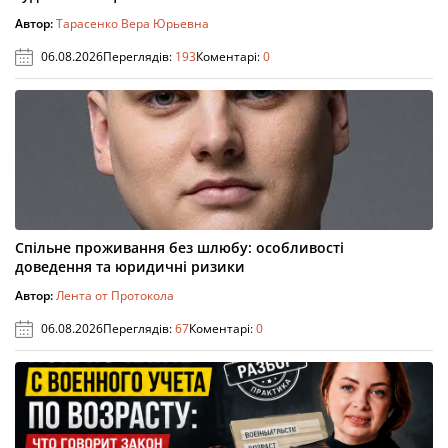
Автор:
Тарасенко Вера Юрьевна
06.08.2026
Переглядів:
193
Коментарі:
0
Спільне проживання без шлюбу: особливості
доведення та юридичні ризики
Автор:
Лента от Протокола
06.08.2026
Переглядів:
67
Коментарі:
0