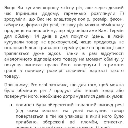
Якщо Ви купили хорошу якісну річ, але через деякий
час (прийшли додому, гарненько розглянули її)
зрозуміли, що Вас не влаштовує колір, розмір, фасон,
габарити, форма цієї речі, то таку річ можна обміняти у
продавця на аналогічну, що відповідатиме Вам. Термін
для обміну: 14 днів з дня покупки (день, в який
купували товар не враховується), якщо продавець не
оголосив більш тривалого терміну (але на практиці таке
трапляється дуже рідко). Тільки в разі відсутності
аналогічного відповідного товару на момент обміну, у
покупця виникає право його повернути і отримати
гроші в повному розмірі сплаченої вартості такого
товару.
При цьому, Protocol зазначає, що для того, щоб можна
було обміняти річ / продукт або інший товар або
повернути його, необхідно дотримуватися деяких умов:
повинен бути збережений товарний вигляд речі
(під яким мається на увазі наступне: товар
повертається в тій же упаковці в який його було
придбано, збережені всі пломби, етикетки,
ярлики; на товарі немає пошкоджень і інше);