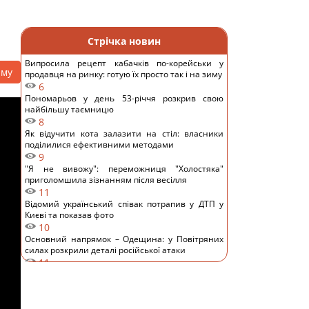
Стрічка новин
Випросила рецепт кабачків по-корейськи у
аму
продавця на ринку: готую їх просто так і на зиму
6
Пономарьов у день 53-річчя розкрив свою
найбільшу таємницю
8
Як відучити кота залазити на стіл: власники
поділилися ефективними методами
9
"Я не вивожу": переможниця "Холостяка"
приголомшила зізнанням після весілля
11
Відомий український співак потрапив у ДТП у
Києві та показав фото
10
Основний напрямок – Одещина: у Повітряних
силах розкрили деталі російської атаки
11
Заморожую ягоди так – взимку пахнуть, як з
грядки, не перетворюються на кашу: простий
трюк
9