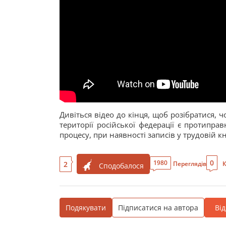
Дивіться відео до кінця, щоб розібратися, 
території російської федерації є протипр
процесу, при наявності записів у трудовій 
0
1980
2
Переглядів
К
Сподобалося
Подякувати
Підписатися на автора
Ві