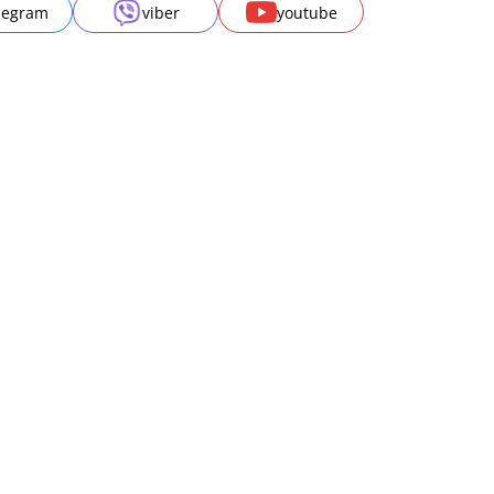
legram
viber
youtube