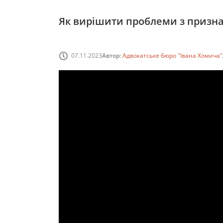
Як вирішити проблеми з признач
07.11.2023
Автор:
Адвокатське бюро "Івана Хомича"