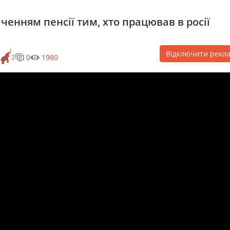
енням пенсії тим, хто працював в росії
Відключити рекл
0
1980
2