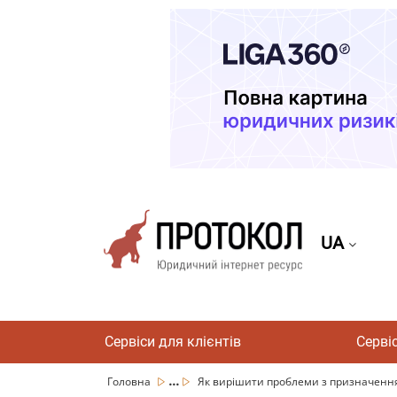
UA
Сервіси для клієнтів
Серві
...
Головна
Як вирішити проблеми з призначенням 