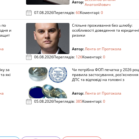
Автор:
Анатолійович
07.08.2026
Переглядів:
60
Коментарі:
0
 по
Спільне проживання без шлюбу:
одня и
особливості доведення та юридичні
защит
ризики
на
Автор:
Лента от Протокола
06.08.2026
Переглядів:
126
Коментарі:
0
ку за
Чи потрібна ФОП печатка у 2026 роц
та які
правила застосування, роз'яснення
ДПС та відповіді на головні з
на
Автор:
Лента от Протокола
05.08.2026
Переглядів:
385
Коментарі:
0