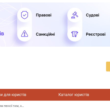
си для юристів
Каталог юристів
пенсії тим, х...