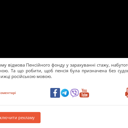
чому відмова Пенсійного фонду у зарахуванні стажу, набутог
авною. Та що робити, щоб пенсія була призначена без судо
книжці російською мовою.
оментарі
дключити рекламу