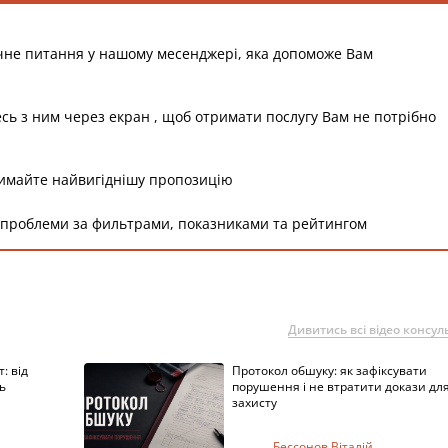
чне питання у нашому месенджері, яка допоможе Вам
есь з ним через екран , щоб отримати послугу Вам не потрібно
римайте найвигіднішу пропозицію
 проблеми за фильтрами, показниками та рейтингом
Дивитись всі відео консуль
: від
Протокол обшуку: як зафіксувати
ь
порушення і не втратити докази дл
захисту
Бессонов Віталій