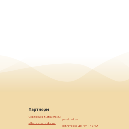
Партнери
Сережки з діамантами
pereklad.ua
alliancetechnika.ua
Підготовка до НМТ / ЗНО