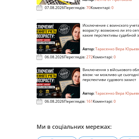
07.08.2026
Переглядів:
70
Коментарі:
0
Исключение с воинского учета
возрасту: возможно ли это сег
какие перспективы судебной 
Автор:
Тарасенко Вера Юрьев
06.08.2026
Переглядів:
272
Коментарі:
0
Виключення з військового облі
віком: чи можливо це сьогодні 
перспективи судового захист
Автор:
Тарасенко Вера Юрьев
06.08.2026
Переглядів:
161
Коментарі:
0
Ми в соціальних мережах: