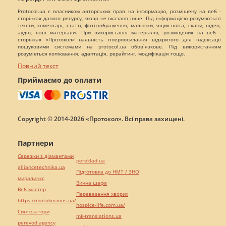
Protocol.ua є власником авторських прав на інформацію, розміщену на веб -
сторінках даного ресурсу, якщо не вказано інше. Під інформацією розуміються
тексти, коментарі, статті, фотозображення, малюнки, ящик-шота, скани, відео,
аудіо, інші матеріали. При використанні матеріалів, розміщених на веб -
сторінках «Протокол» наявність гіперпосилання відкритого для індексації
пошуковими системами на protocol.ua обов`язкове. Під використанням
розуміється копіювання, адаптація, рерайтинг, модифікація тощо.
Повний текст
Приймаємо до оплати
Copyright © 2014-2026 «Протокол». Всі права захищені.
Партнери
Сережки з діамантами
pereklad.ua
alliancetechnika.ua
Підготовка до НМТ / ЗНО
миралинкс
Винна шафа
Веб мастер
Перевезення хворих
https://motokosmos.ua/
hospice-life.com.ua/
Синтезатори
mk-translations.ua
perevod.agency