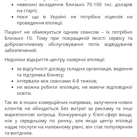
невеликі вкладення близько 70-100 тис. доларів
на старті;
поки що в Україні не потрібна ліцензія на
проведення епіляції.
Пацієнт не обмежується одним сеансом – їх потрібно
близько 10. Тому при покращеній якості сервісу та
доброзичливому обслуговуванні потік відвідувачів
забезпечений.
Недоліки відкриття центру лазерної епіляції:
за відсутності досвіду складна організація, ведення
та підтримка бізнесу;
інтервали між сеансами 4-8 тижнів;
не можна робити епіляцію, не маючи відповідної
освіти.
Так як в інших комерційних напрямах, залучення нових
клієнтів не обходиться без витрат за рекламу та інші
маркетингові хитрощі. Конкуренція у б'юті-сфері вища,
ніж у середньому по ринку, але якщо центр епіляції
надає послуги на належному рівні, він стає популярним
та вигідним.