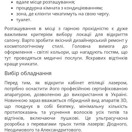
вдале місце розташування;
процедурна кімната з кондиціюванням;
зона, де клієнти чекатимуть на свою чергу.
туалет.
Розташування в місці з гарною прохідністю є дуже
важливим критерієм вибору локації для відкриття
салону. Варто зробити якісний дизайнерський ремонт у
косметологічному стилі. Головна вимога до
оформлення - світлі кольори, що нагадують гостям, що
тут проводяться медичні послуги. Яскравих відтінків
краще уникати.
Вибір обладнання
Перед тим, як відкрити кабінет епіляції лазером,
потрібно оснастити його професійною сертифікованою
апаратурою, дозволеною до використання в Україні.
Новинкою зараз вважається гібридний вид апаратів 3D,
що поєднує в собі безпеку, мінімальну кількість
протипоказань та усунення волосків усіх типів та
відтінків, включаючи пушкові. Це ультрасучасна
розробка з перевагами трьох типів лазерів: Діодного,
Неодимового та Александритового.