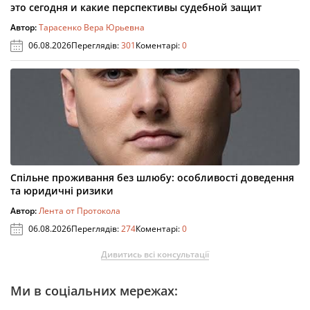
это сегодня и какие перспективы судебной защит
Автор:
Тарасенко Вера Юрьевна
06.08.2026
Переглядів:
301
Коментарі:
0
Спільне проживання без шлюбу: особливості доведення
та юридичні ризики
Автор:
Лента от Протокола
06.08.2026
Переглядів:
274
Коментарі:
0
Дивитись всі консультації
Ми в соціальних мережах: