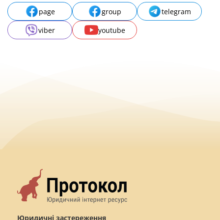
page
group
telegram
viber
youtube
Юридичні застереження