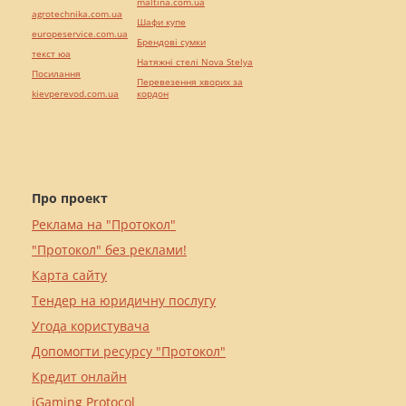
maltina.com.ua
agrotechnika.com.ua
Шафи купе
europeservice.com.ua
Брендові сумки
текст юа
Натяжні стелі Nova Stelya
Посилання
Перевезення хворих за
kievperevod.com.ua
кордон
Про проект
Реклама на "Протокол"
"Протокол" без реклами!
Карта сайту
Тендер на юридичну послугу
Угода користувача
Допомогти ресурсу "Протокол"
Кредит онлайн
iGaming Protocol