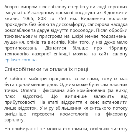
Апарат випромінює світлову енергію у вигляді коротких
імпульсів. У лазерному промені поєднуються 3 довжини
хвиль: 1065, 808 та 750 нм. Видалення волосків
проходить без болю та дискомфорту, сапфірова насадка
розслаблює та дарує відчуття прохолоди. Після обробки
трихвильовим пристроєм на шкірі немає подразнень,
лущення, опіків та висипів. Крім того, у неї дуже мало
протипоказань. Дізнатися більше про гібридну
технологію лазерної епіляції можна на сайті салону
epilaser.com.ua
.
Співробітники та оплата їх праці
У кабінеті майстри працюють за змінами, тому їх має
бути щонайменше двоє. Одним може бути сам власник
точки. Оплата - фіксована або комбінована (за вихід
плюс відсотки). Що вигідніше залежить від
прибутковості. На етапі відкриття є сенс встановити
лише відсоток. У міру збільшення клієнтського потоку
вигідніше перевести косметологів на фіксовану
зарплату.
На прибиранні не можна економити, оскільки чистоту