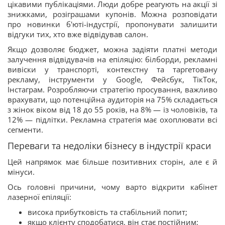
цікавими публікаціями. Люди добре реагують на акції зі
знижками, розіграшами купонів. Можна розповідати
про новинки б'юті-індустрії, пропонувати залишити
відгуки тих, хто вже відвідував салон.
Якщо дозволяє бюджет, можна задіяти платні методи
залучення відвідувачів на епіляцію: білборди, рекламні
вивіски у транспорті, контекстну та таргетовану
рекламу, інструменти у Google, Фейсбук, ТікТок,
Інстаграм. Розробляючи стратегію просування, важливо
врахувати, що потенційна аудиторія на 75% складається
з жінок віком від 18 до 55 років, на 8% — із чоловіків, та
12% — підлітки. Рекламна стратегія має охоплювати всі
сегменти.
Переваги та недоліки бізнесу в індустрії краси
Цей напрямок має більше позитивних сторін, але є й
мінуси.
Ось головні причини, чому варто відкрити кабінет
лазерної епіляції:
висока прибутковість та стабільний попит;
якщо клієнту сподобатися, він стає постійним;