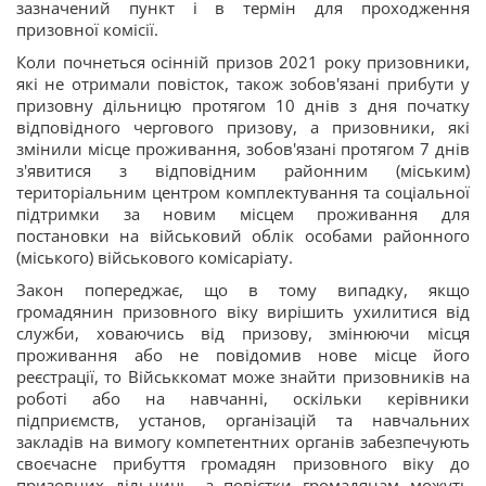
зазначений пункт і в термін для проходження
призовної комісії.
Коли почнеться осінній призов 2021 року призовники,
які не отримали повісток, також зобов'язані прибути у
призовну дільницю протягом 10 днів з дня початку
відповідного чергового призову, а призовники, які
змінили місце проживання, зобов'язані протягом 7 днів
з'явитися з відповідним районним (міським)
територіальним центром комплектування та соціальної
підтримки за новим місцем проживання для
постановки на військовий облік особами районного
(міського) військового комісаріату.
Закон попереджає, що в тому випадку, якщо
громадянин призовного віку вирішить ухилитися від
служби, ховаючись від призову, змінюючи місця
проживання або не повідомив нове місце його
реєстрації, то Військкомат може знайти призовників на
роботі або на навчанні, оскільки керівники
підприємств, установ, організацій та навчальних
закладів на вимогу компетентних органів забезпечують
своєчасне прибуття громадян призовного віку до
призовних дільниць, а повістки громадянам можуть