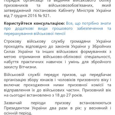
Порядок організації та ведення військового обліку
призовників та військовозобов'язаних, який
затверджений постановою Кабінету Міністрів України
від 7 грудня 2016 № 921.
Користуйтеся консультацією:
Все, що потрібно знати
про додаткові види грошового забезпечення та
перерахування військової пенсії
Строкову військову службу громадяни України
проходять відповідно до законів України у Збройних
Силах України та інших військових формуваннях з
метою отримання військово-облікової спеціальності,
набуття практичних навичок і умінь для збройного
захисту Вітчизни.
Військовій службі передує призов, що передбачає
організацію збору юнаків і чоловіків призовного віку і
включає проходження ними призовної комісії та
відправлення їх до військових частин. Призовний вік
на сьогодні встановлено з 18 до 27 років.
Зазвичай періоди призову встановлюються
Президентом України два рази в рік: у весняний і
осінній період.