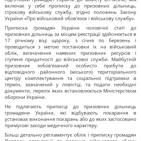
включає у себе прописку до призовних дільниць,
строкову військову службу, згідно положень Закону
України «Про військовий обов'язок і військову службу».
Приписка громадян України чоловічої статі до
призовних дільниць за місцем реєстрації здійснюється в
17 річному віці щороку, з січня по березень і
проводиться з метою постановки їх на військовий
облік, визначення наявних призовних ресурсів і
ступеня придатності до військової служби. Майбутній
призовник зобов'язаний особисто прибути до
відповідного районного (міського) територіального
центру комплектування та соціальної підтримки в
термін, зазначений у повістці, та подати необхідні
документи, перелік яких встановлюється Міністерством
оборони України.
Не підлягають приписці до призовних дільниць
громадяни України, які відбувають покарання в
установах виконання покарань або до яких застосовано
примусові заходи медичного характеру.
Більш детально регламентує облік і приписку громадян