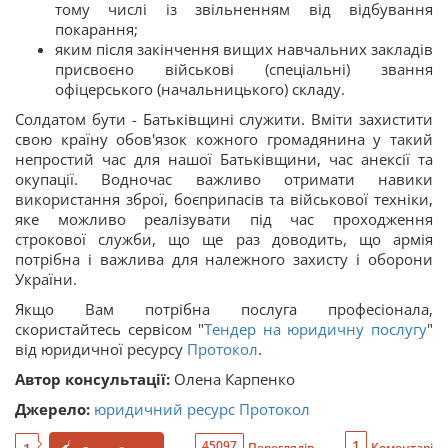
тому числі із звільненням від відбування
покарання;
яким після закінчення вищих навчальних закладів
присвоєно військові (спеціальні) звання
офіцерського (начальницького) складу.
Солдатом бути - Батьківщині служити. Вміти захистити
свою країну обов'язок кожного громадянина у такий
непростий час для нашої Батьківщини, час анексії та
окупації. Водночас важливо отримати навики
використання зброї, боєприпасів та військової техніки,
яке можливо реалізувати під час проходження
строкової служби, що ще раз доводить, що армія
потрібна і важлива для належного захисту і оборони
України.
Якщо Вам потрібна послуга професіонала,
скористайтесь сервісом "
Тендер на юридичну послугу
"
від юридичної ресурсу
Протокол
.
Автор консультації:
Олена Карпенко
Джерело:
юридичний ресурс Протокол
1
45097
Переглядів
Коментарі