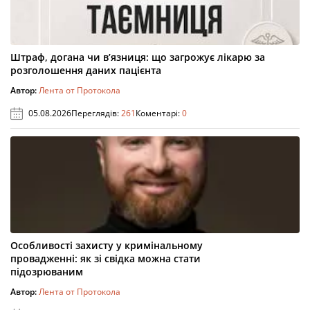
Штраф, догана чи в’язниця: що загрожує лікарю за
розголошення даних пацієнта
Автор:
Лента от Протокола
05.08.2026
Переглядів:
261
Коментарі:
0
Особливості захисту у кримінальному
провадженні: як зі свідка можна стати
підозрюваним
Автор:
Лента от Протокола