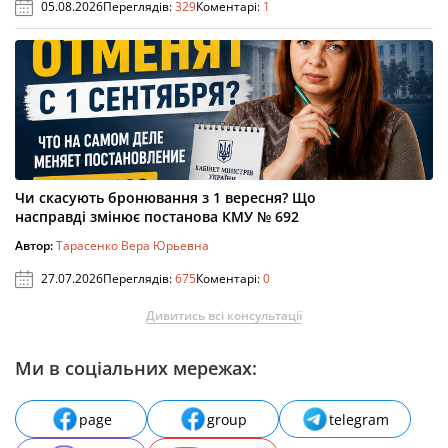
05.08.2026
Переглядів:
329
Коментарі:
1
Чи скасують бронювання з 1 вересня? Що
насправді змінює постанова КМУ № 692
Автор:
Тарасенко Вера Юрьевна
27.07.2026
Переглядів:
675
Коментарі:
0
Дивитись всі консультації
Ми в соціальних мережах:
page
group
telegram