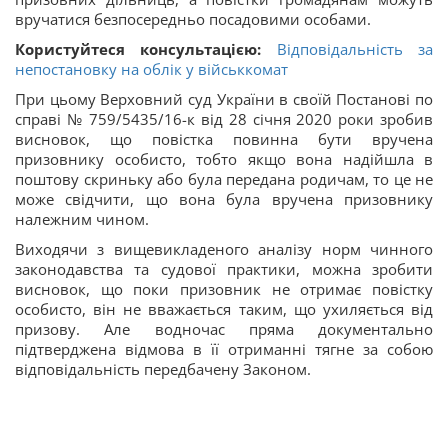
вручатися безпосередньо посадовими особами.
Користуйтеся консультацією:
Відповідальність за
непостановку на облік у військкомат
При цьому Верховний суд України в своїй Постанові по
справі № 759/5435/16-к від 28 січня 2020 роки зробив
висновок, що повістка повинна бути вручена
призовнику особисто, тобто якщо вона надійшла в
поштову скриньку або була передана родичам, то це не
може свідчити, що вона була вручена призовнику
належним чином.
Виходячи з вищевикладеного аналізу норм чинного
законодавства та судової практики, можна зробити
висновок, що поки призовник не отримає повістку
особисто, він не вважається таким, що ухиляється від
призову. Але водночас пряма документально
підтверджена відмова в її отриманні тягне за собою
відповідальність передбачену Законом.