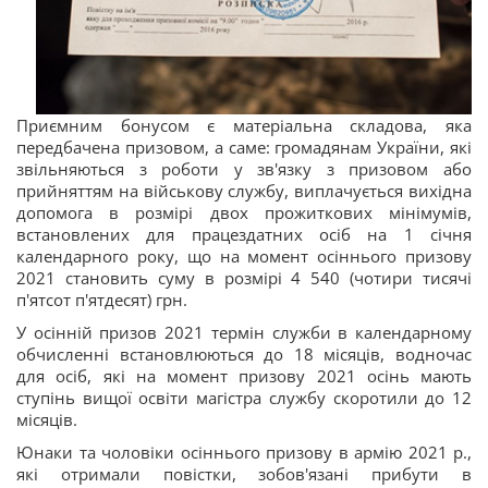
Приємним бонусом є матеріальна складова, яка
передбачена призовом, а саме: громадянам України, які
звільняються з роботи у зв'язку з призовом або
прийняттям на військову службу, виплачується вихідна
допомога в розмірі двох прожиткових мінімумів,
встановлених для працездатних осіб на 1 січня
календарного року, що на момент осіннього призову
2021 становить суму в розмірі 4 540 (чотири тисячі
п'ятсот п'ятдесят) грн.
У осінній призов 2021 термін служби в календарному
обчисленні встановлюються до 18 місяців, водночас
для осіб, які на момент призову 2021 осінь мають
ступінь вищої освіти магістра службу скоротили до 12
місяців.
Юнаки та чоловіки осіннього призову в армію 2021 р.,
які отримали повістки, зобов'язані прибути в