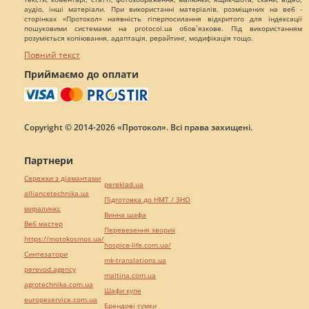
аудіо, інші матеріали. При використанні матеріалів, розміщених на веб -
сторінках «Протокол» наявність гіперпосилання відкритого для індексації
пошуковими системами на protocol.ua обов`язкове. Під використанням
розуміється копіювання, адаптація, рерайтинг, модифікація тощо.
Повний текст
Приймаємо до оплати
Copyright © 2014-2026 «Протокол». Всі права захищені.
Партнери
Сережки з діамантами
pereklad.ua
alliancetechnika.ua
Підготовка до НМТ / ЗНО
миралинкс
Винна шафа
Веб мастер
Перевезення хворих
https://motokosmos.ua/
hospice-life.com.ua/
Синтезатори
mk-translations.ua
perevod.agency
maltina.com.ua
agrotechnika.com.ua
Шафи купе
europeservice.com.ua
Брендові сумки