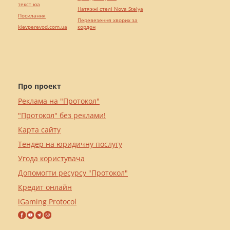
текст юа
Натяжні стелі Nova Stelya
Посилання
Перевезення хворих за
kievperevod.com.ua
кордон
Про проект
Реклама на "Протокол"
"Протокол" без реклами!
Карта сайту
Тендер на юридичну послугу
Угода користувача
Допомогти ресурсу "Протокол"
Кредит онлайн
iGaming Protocol