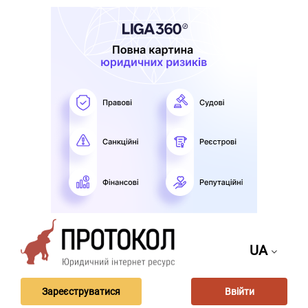
UA
Зареєструватися
Ввійти