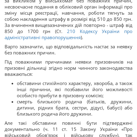
за викликом у військкомат без поважних причин,
несвоєчасне подання в обліковий орган інформації про
зміну місця реєстрації, навчання, роботи тягнуть за
собою накладення штрафу в розмірі від 510 до 850 грн.
За вчинення вищезазначених дій повторно - штраф від
850 до 1700 грн (Ст.
210
Кодексу України про
адміністративні правопорушення
).
Варто зазначити, що відповідальність настає за неявку
без поважних причин.
Під поважними причинами неявки призовників на
призовні дільниці згідно норм чинного законодавства
вважаються:
обставини стихійного характеру, хвороба, а також
інші причини, які позбавили його можливості
особисто прибути в призовну комісію;
смерть близького родича (батьків, дружини,
дитини, рідних брата, сестри, дідусі, бабусі) або
близького родича його дружини.
Але такі обставини повинні бути підтверджені
документально (ч. 11 ст. 15 Закону України «Про
військовий обов'язок і військову службу»), так