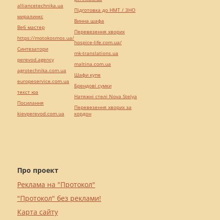
alliancetechnika.ua
Підготовка до НМТ / ЗНО
миралинкс
Винна шафа
Веб мастер
Перевезення хворих
https://motokosmos.ua/
hospice-life.com.ua/
Синтезатори
mk-translations.ua
perevod.agency
maltina.com.ua
agrotechnika.com.ua
Шафи купе
europeservice.com.ua
Брендові сумки
текст юа
Натяжні стелі Nova Stelya
Посилання
Перевезення хворих за
kievperevod.com.ua
кордон
Про проект
Реклама на "Протокол"
"Протокол" без реклами!
Карта сайту