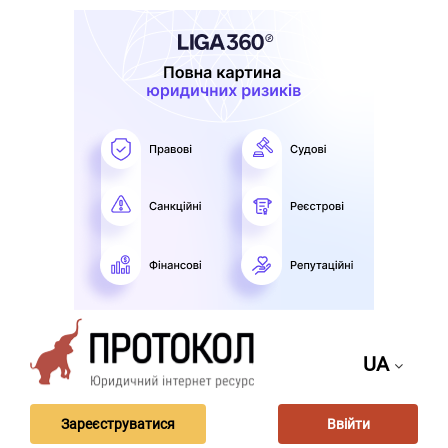
UA
Зареєструватися
Ввійти