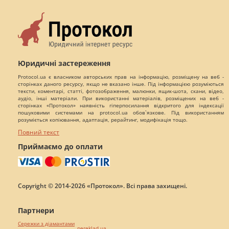
Юридичні застереження
Protocol.ua є власником авторських прав на інформацію, розміщену на веб -
сторінках даного ресурсу, якщо не вказано інше. Під інформацією розуміються
тексти, коментарі, статті, фотозображення, малюнки, ящик-шота, скани, відео,
аудіо, інші матеріали. При використанні матеріалів, розміщених на веб -
сторінках «Протокол» наявність гіперпосилання відкритого для індексації
пошуковими системами на protocol.ua обов`язкове. Під використанням
розуміється копіювання, адаптація, рерайтинг, модифікація тощо.
Повний текст
Приймаємо до оплати
Copyright © 2014-2026 «Протокол». Всі права захищені.
Партнери
Сережки з діамантами
pereklad.ua