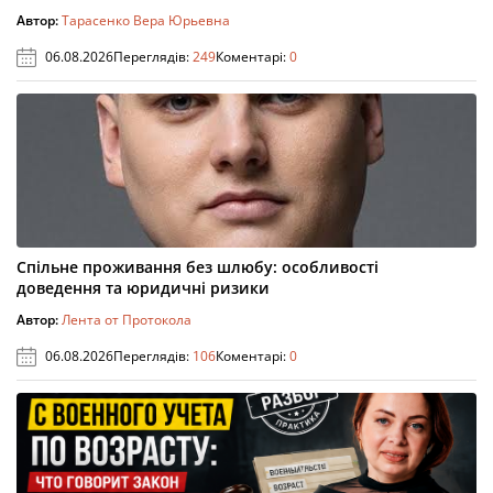
Автор:
Тарасенко Вера Юрьевна
06.08.2026
Переглядів:
249
Коментарі:
0
Спільне проживання без шлюбу: особливості
доведення та юридичні ризики
Автор:
Лента от Протокола
06.08.2026
Переглядів:
106
Коментарі:
0