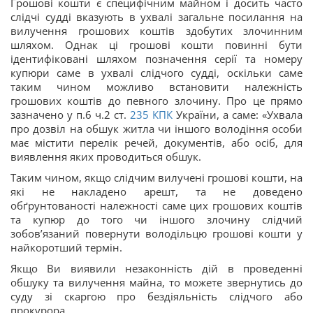
Грошові кошти є специфічним майном і досить часто
слідчі судді вказують в ухвалі загальне посилання на
вилучення грошових коштів здобутих злочинним
шляхом. Однак ці грошові кошти повинні бути
ідентифіковані шляхом позначення серії та номеру
купюри саме в ухвалі слідчого судді, оскільки саме
таким чином можливо встановити належність
грошових коштів до певного злочину. Про це прямо
зазначено у п.6 ч.2 ст.
235
КПК
України, а саме: «Ухвала
про дозвіл на обшук житла чи іншого володіння особи
має містити перелік речей, документів, або осіб, для
виявлення яких проводиться обшук.
Таким чином, якщо слідчим вилучені грошові кошти, на
які не накладено арешт, та не доведено
обґрунтованості належності саме цих грошових коштів
та купюр до того чи іншого злочину слідчий
зобов’язаний повернути володільцю грошові кошти у
найкоротший термін.
Якщо Ви виявили незаконність дій в проведенні
обшуку та вилучення майна, то можете звернутись до
суду зі скаргою про бездіяльність слідчого або
прокурора.