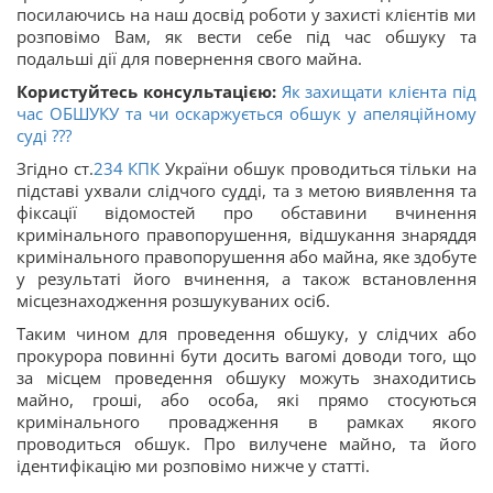
посилаючись на наш досвід роботи у захисті клієнтів ми
розповімо Вам, як вести себе під час обшуку та
подальші дії для повернення свого майна.
Користуйтесь консультацією:
Як захищати клієнта під
час ОБШУКУ та чи оскаржується обшук у апеляційному
суді ???
Згідно ст.
234
КПК
України обшук проводиться тільки на
підставі ухвали слідчого судді, та з метою виявлення та
фіксації відомостей про обставини вчинення
кримінального правопорушення, відшукання знаряддя
кримінального правопорушення або майна, яке здобуте
у результаті його вчинення, а також встановлення
місцезнаходження розшукуваних осіб.
Таким чином для проведення обшуку, у слідчих або
прокурора повинні бути досить вагомі доводи того, що
за місцем проведення обшуку можуть знаходитись
майно, гроші, або особа, які прямо стосуються
кримінального провадження в рамках якого
проводиться обшук. Про вилучене майно, та його
ідентифікацію ми розповімо нижче у статті.