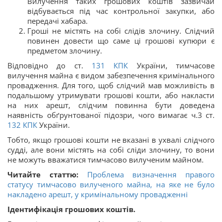
Вилучення таких грошових коштів зазвичай
відбувається під час контрольної закупки, або
передачі хабара.
Гроші не містять на собі слідів злочину. Слідчий
повинен довести що саме ці грошові купюри є
предметом злочину.
Відповідно до ст.
131
КПК
України, тимчасове
вилучення майна є видом забезпечення кримінального
провадження. Для того, щоб слідчий мав можливість в
подальшому утримувати грошові кошти, або накласти
на них арешт, слідчим повинна бути доведена
наявність обґрунтованої підозри, чого вимагає ч.3 ст.
132
КПК
України.
Тобто, якщо грошові кошти не вказані в ухвалі слідчого
судді, але вони містять на собі сліди злочину, то вони
не можуть вважатися тимчасово вилученим майном.
Читайте статтю:
Проблема визначення правого
статусу тимчасово вилученого майна, на яке не було
накладено арешт, у кримінальному провадженні
Ідентифікація грошових коштів.