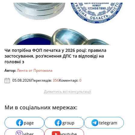
Чи потрібна ФОП печатка у 2026 році: правила
застосування, роз'яснення ДПС та відповіді на
головні з
Автор:
Лента от Протокола
05.08.2026
Переглядів:
356
Коментарі:
0
Дивитись всі консультації
Ми в соціальних мережах:
page
group
telegram
viber
youtube