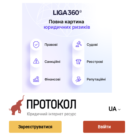
UA
Зареєструватися
Ввійти