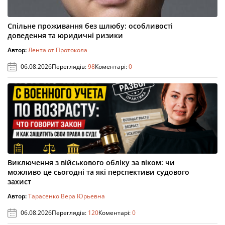
Спільне проживання без шлюбу: особливості
доведення та юридичні ризики
Автор:
Лента от Протокола
06.08.2026
Переглядів:
98
Коментарі:
0
Виключення з військового обліку за віком: чи
можливо це сьогодні та які перспективи судового
захист
Автор:
Тарасенко Вера Юрьевна
06.08.2026
Переглядів:
120
Коментарі:
0