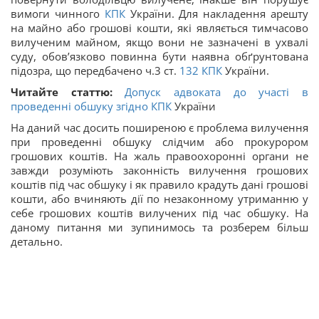
вимоги чинного
КПК
України. Для накладення арешту
на майно або грошові кошти, які являється тимчасово
вилученим майном, якщо вони не зазначені в ухвалі
суду, обов’язково повинна бути наявна обґрунтована
підозра, що передбачено ч.3 ст.
132
КПК
України.
Читайте статтю:
Допуск адвоката до участі в
проведенні обшуку згідно
КПК
України
На даний час досить поширеною є проблема вилучення
при проведенні обшуку слідчим або прокурором
грошових коштів. На жаль правоохоронні органи не
завжди розуміють законність вилучення грошових
коштів під час обшуку і як правило крадуть дані грошові
кошти, або вчиняють дії по незаконному утриманню у
себе грошових коштів вилучених під час обшуку. На
даному питання ми зупинимось та розберем більш
детально.