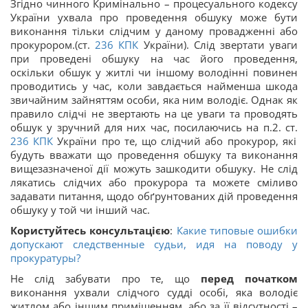
Згідно чинного Кримінально – процесуального кодексу
України ухвала про проведення обшуку може бути
виконання тільки слідчим у даному провадженні або
прокурором.(ст.
236
КПК
України). Слід звертати уваги
при проведені обшуку на час його проведення,
оскільки обшук у житлі чи іншому володінні повинен
проводитись у час, коли завдається найменша шкода
звичайним зайняттям особи, яка ним володіє. Однак як
правило слідчі не звертають на це уваги та проводять
обшук у зручний для них час, посилаючись на п.2. ст.
236
КПК
України про те, що слідчий або прокурор, які
будуть вважати що проведення обшуку та виконання
вищезазначеної дії можуть зашкодити обшуку. Не слід
лякатись слідчих або прокурора та можете сміливо
задавати питання, щодо обґрунтованих дій проведення
обшуку у той чи інший час.
Користуйтесь консультацією
:
Какие типовые ошибки
допускают следственные судьи, идя на поводу у
прокуратуры?
Не слід забувати про те, що
перед початком
виконання ухвали слідчого судді особі, яка володіє
житлом або іншим приміщенням, або за її відсутності –