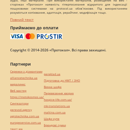
аудіо, інші матеріали. При використанні матеріалів, розміщених на веб -
сторінках «Протокол» наявність гіперпосилання відкритого для індексації
пошуковими системами на protocol.ua обов`язкове. Під використанням
розуміється копіювання, адаптація, рерайтинг, модифікація тощо.
Повний текст
Приймаємо до оплати
Copyright © 2014-2026 «Протокол». Всі права захищені.
Партнери
Сережки з діамантами
pereklad.ua
alliancetechnika.ua
Підготовка до НМТ / ЗНО
миралинкс
Винна шафа
Веб мастер
Перевезення хворих
https://motokosmos.ua/
hospice-life.com.ua/
Синтезатори
mk-translations.ua
perevod.agency
maltina.com.ua
agrotechnika.com.ua
Шафи купе
europeservice.com.ua
Брендові сумки
текст юа