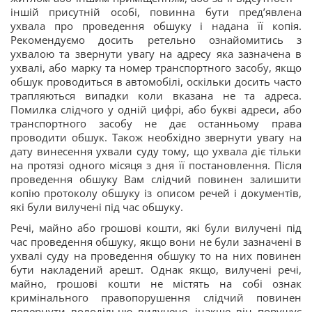
іншій присутній особі, повинна бути пред’явлена
ухвала про проведення обшуку і надана її копія.
Рекомендуємо досить ретельно ознайомитись з
ухвалою та звернути увагу на адресу яка зазначена в
ухвалі, або марку та номер транспортного засобу, якщо
обшук проводиться в автомобілі, оскільки досить часто
трапляються випадки коли вказана не та адреса.
Помилка слідчого у одній цифрі, або букві адреси, або
транспортного засобу не дає останньому права
проводити обшук. Також необхідно звернути увагу на
дату винесення ухвали суду тому, що ухвала діє тільки
на протязі одного місяця з дня її постановлення. Після
проведення обшуку Вам слідчий повинен залишити
копію протоколу обшуку із описом речей і документів,
які були вилучені під час обшуку.
Речі, майно або грошові кошти, які були вилучені під
час проведення обшуку, якщо вони не були зазначені в
ухвалі суду на проведення обшуку то на них повинен
бути накладений арешт. Однак якщо, вилучені речі,
майно, грошові кошти не містять на собі ознак
кримінального правопорушення слідчий повинен
повернути володільцю вилучене, інакше він порушує