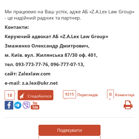
Ми працюємо на Ваш успіх, адже АБ «Z.A.Lex Law Group»
- це надійний радник та партнер.
Контакти:
Керуючий адвокат АБ «
Z.A.Lex Law Group
»
Змаженко Олександр Дмитрович,
м. Київ. вул. Жилянська 87/30 оф. 401,
тел. 093-773-77-76, 096-777-07-13,
сайт:
Zalexlaw.com
e-mail
:
z.a.lex@ukr.net
0
9215
18
Переглядів
Коментарі
Сподобалося
Подякувати