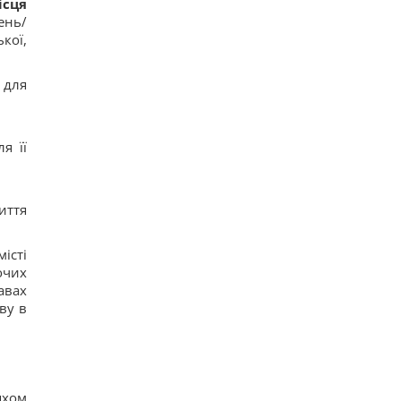
ісця
Одне налаштування, яке варто змінити всім
ень/
власникам нових телевізорів
кої,
21
Вчені виявили відбитки пальців на кераміці
віком 8000 років: що їх здивувало
 для
20
Україна ставить Путіна на передвиборчий
годинник, - Newsweek
21
я її
Така зброя є лише у кількох країн: Зеленський
про створення української балістики
18
иття
істі
очих
авах
ву в
яхом