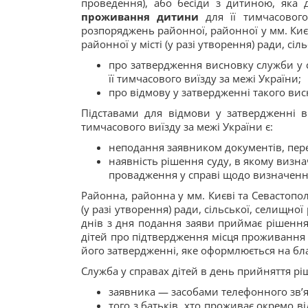
проведення), або бесіди з дитиною, яка 
проживання дитини
для її тимчасового
розпоряджень районної, районної у мм. Києв
районної у місті (у разі утворення) ради, сі
про затвердження висновку служби у 
її тимчасового виїзду за межі України;
про відмову у затвердженні такого вис
Підставами для відмови у затвердженні 
тимчасового виїзду за межі України є:
неподання заявником документів, пер
наявність рішення суду, в якому визна
провадження у справі щодо визначенн
Районна, районна у мм. Києві та Севастопол
(у разі утворення) ради, сільської, селищн
днів з дня подання заяви приймає рішенн
дітей про підтвердження місця проживання д
його затвердженні, яке оформлюється на бла
Служба у справах дітей в день прийняття р
заявника — засобами телефонного зв’я
того з батьків, хто проживає окремо в