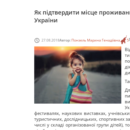
Як підтвердити місце проживанн
України
27.08.2018
Автор:
Понзель Марина Генадіївна
5
Ві
т
по
ді
ди
Та
Дл
п
ви
Ук
фестивалях, наукових виставках, учнівських
туристичних, дослідницьких, спортивних за
числі у складі організованої групи дітей), 