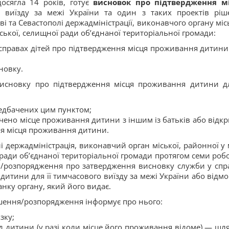
досягла 14 років, готує
висновок про підтвердження м
 виїзду за межі України та один з таких проектів ріш
і та Севастополі держадміністрації, виконавчого органу місь
льської, селищної ради об’єднаної територіальної громади:
справах дітей про підтвердження місця проживання дитини
новку.
висновку про підтвердження місця проживання дитини дл
едбачених цим пунктом;
чено місце проживання дитини з іншим із батьків або відкр
я місця проживання дитини.
і держадміністрація, виконавчий орган міської, районної у м
ої ради об’єднаної територіальної громади протягом семи роб
я/розпорядження про затвердження висновку служби у спр
итини для її тимчасового виїзду за межі України або відмо
нку органу, який його видає.
ішення/розпорядження інформує про нього:
зку;
ід дитини (у разі коли місце його проживання відоме) — шл