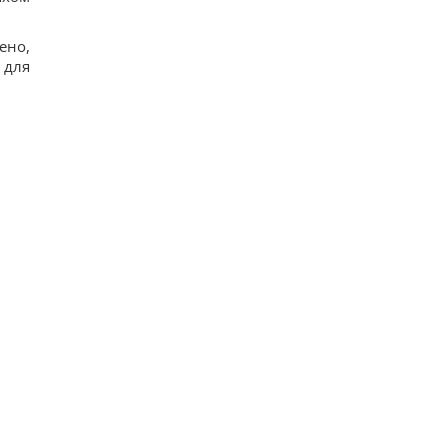
ено,
 для