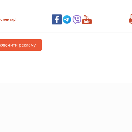
оментарі
дключити рекламу