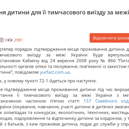
я дитини для її тимчасового виїзду за меж
Відключити рекл
0
2981
дтепер порядок підтвердження місця проживання дитини дл
имчасового виїзду за межі України буде врегульо
становою Кабміну від 24 вересня 2008 року № 866 “Пит
яльності органів опіки та піклування, пов’язаної із захистом
тини”, повідомляє
yurfact.com.ua
.
к, у новому пункті 72-1 йдеться про наступне.
я підтвердження місця проживання дитини під час виріш
итання її тимчасового виїзду за межі України з ме
значеною частиною п’ятою статті
157
Сімейного код
раїни (лікування, навчання, участі дитини в дитячих змаган
 олімпіадах та конкурсах, екологічних, технічних, мистець
ходах, оздоровлення та відпочинку дитини за кордоном, у 
той з батьків, з ким проживає дитина, подає до служби у спр