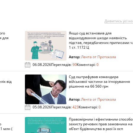
Дивитись усі н
ого
Якщо суд встановив для
я для
відшкодування шкоди наявність
підстав, передбачених приписами ч
1 ст. 1172 Ц
Автор:
Лента от Протокола
06.08.2026
Переглядів:
90
Коментарі:
0
Суд оштрафував командира
лік від
військової частини за ігнорування
рішення на 66 560 грн
Автор:
Лента от Протокола
05.08.2026
Переглядів:
423
Коментарі:
0
Правомірним і ефективним способ
о
захисту речових прав замовника на
1 млн (
об’єкт будівництва в разі їх осп