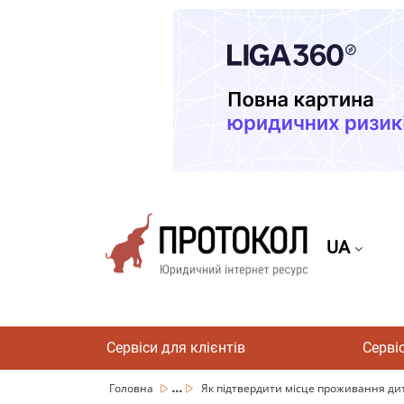
UA
Сервіси для клієнтів
Серві
...
Головна
Як підтвердити місце проживання дити