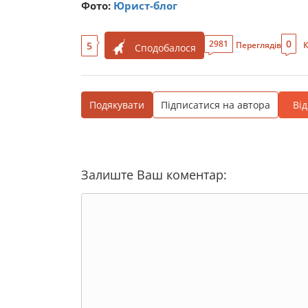
Фото:
Юрист-блог
0
2981
5
Переглядів
К
Сподобалося
Подякувати
Підписатися на автора
Ві
Залиште Ваш коментар: