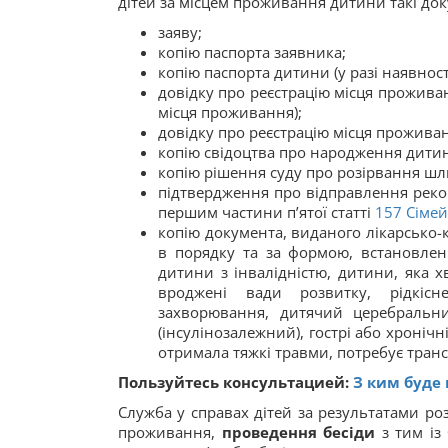
дітей за місцем проживання дитини такі до
заяву;
копію паспорта заявника;
копію паспорта дитини (у разі наявності
довідку про реєстрацію місця проживанн
місця проживання);
довідку про реєстрацію місця прожива
копію свідоцтва про народження дити
копію рішення суду про розірвання шлюб
підтвердження про відправлення реко
першим частини п’ятої статті
157
Сімей
копію документа, виданого лікарсько-
в порядку та за формою, встановлен
дитини з інвалідністю, дитини, яка х
вроджені вади розвитку, рідкісне
захворювання, дитячий церебральни
(інсулінозалежний), гострі або хроніч
отримала тяжкі травми, потребує транс
Пользуйтесь консультацией:
З ким буде
Служба у справах дітей за результатами роз
проживання,
проведення бесіди
з тим із 