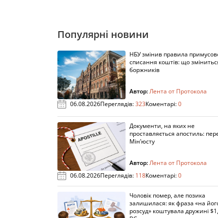
Популярні новини
НБУ змінив правила примусов
списання коштів: що змінитьс
боржників
Автор:
Лента от Протокола
06.08.2026
Переглядів:
323
Коментарі:
0
Документи, на яких не
проставляється апостиль: пере
Мін’юсту
Автор:
Лента от Протокола
06.08.2026
Переглядів:
118
Коментарі:
0
Чоловік помер, але позика
залишилася: як фраза «на йог
розсуд» коштувала дружині $1,