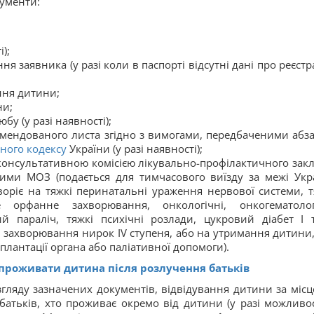
кументи:
);
я заявника (у разі коли в паспорті відсутні дані про реєстр
ння дитини;
ни;
у (у разі наявності);
мендованого листа згідно з вимогами, передбаченими абз
ного кодексу
України (у разі наявності);
консультативною комісією лікувально-профілактичного закл
ими МОЗ (подається для тимчасового виїзду за межі Укр
воріє на тяжкі перинатальні ураження нервової системи, т
 орфанне захворювання, онкологічні, онкогематолог
й параліч, тяжкі психічні розлади, цукровий діабет I 
ні захворювання нирок IV ступеня, або на утримання дитини,
плантації органа або паліативної допомоги).
 проживати дитина після розлучення батьків
гляду зазначених документів, відвідування дитини за місце
батьків, хто проживає окремо від дитини (у разі можливост