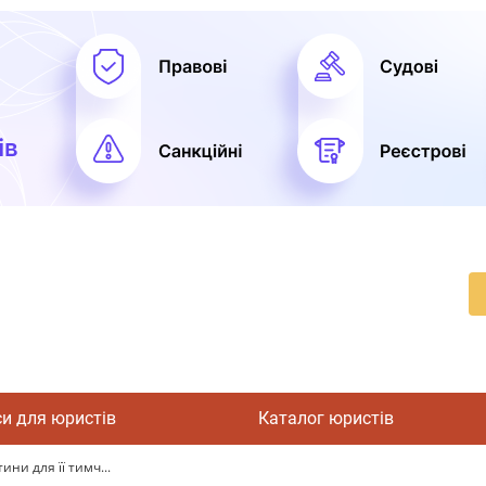
си для юристів
Каталог юристів
ни для її тимч...