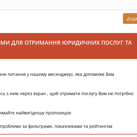
Дод
АМИ ДЛЯ ОТРИМАННЯ ЮРИДИЧНИХ ПОСЛУГ ТА
чне питання у нашому месенджері, яка допоможе Вам
есь з ним через екран , щоб отримати послугу Вам не потрібно
римайте найвигіднішу пропозицію
 проблеми за фильтрами, показниками та рейтингом