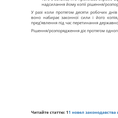
надсилання йому копії рішення/розп
У разі коли протягом десяти робочих дні
воно набирає законної сили і його копія
пред’явлення під час перетинання державно
Рішення/розпорядження діє протягом одного
Читайте статтю: 1
1 новел законодавств