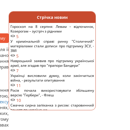
і
Стрічка новин
Гороскоп на 8 серпня: Левам – відпочинок,
Козерогам – зустріч з рідними
5
аму
У кримінальній справі ринку "Столичний"
матеріалами стали дописи про підтримку ЗСУ, -
я її
ЗМІ
вано
5
ання
Навроцький заявив про підтримку української
армії, але згадав про "прапори Бандери"
 прав
7
Українці висловили думку, коли закінчиться
війна, - результати опитування
11
ення
Росія почала використовувати збільшену
версію "Гербери", - Флеш
тою,
10
ексу
Смачна сирна запіканка з рисом: старовинний
нях,
рецепт по-українськи
ких,
12
тому
Дантес показався з новою коханою (фото)
авах
12