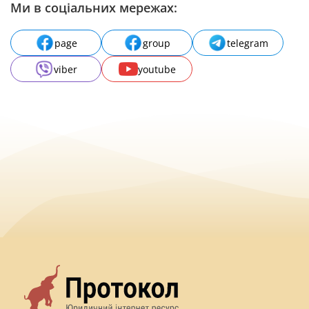
Ми в соціальних мережах:
page
group
telegram
viber
youtube