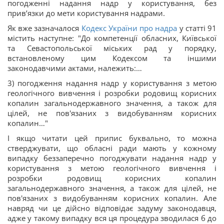
погодженні надання надр у користування, без
прив’язки до мети користування надрами.
Як вже зазначалося
Кодекс України про надра
у статті 91
містить наступне: "До компетенції обласних, Київської
та Севастопольської міських рад у порядку,
встановленому цим Кодексом та іншими
законодавчими актами, належить:…
3) погодження надання надр у користування з метою
геологічного вивчення і розробки родовищ корисних
копалин загальнодержавного значення, а також для
цілей, не пов'язаних з видобуванням корисних
копалин…"
І якщо читати цей припис буквально, то можна
стверджувати, що обласні ради мають у кожному
випадку беззаперечно погоджувати надання надр у
користування з метою геологічного вивчення і
розробки родовищ корисних копалин
загальнодержавного значення, а також для цілей, не
пов'язаних з видобуванням корисних копалин. Але
навряд чи це дійсно відповідає задуму законодавця,
адже у такому випадку вся ця процедура зводилася б до