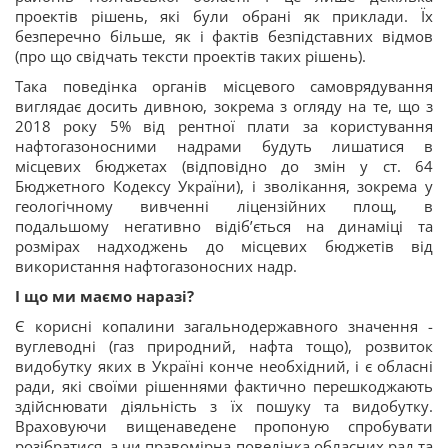
проектів рішень, які були обрані як приклади. Їх
безперечно більше, як і фактів безпідставних відмов
(про що свідчать тексти проектів таких рішень).
Така поведінка органів місцевого самоврядування
виглядає досить дивною, зокрема з огляду на те, що з
2018 року 5% від рентної плати за користування
нафтогазоносними надрами будуть лишатися в
місцевих бюджетах (відповідно до змін у ст. 64
Бюджетного Кодексу України), і зволікання, зокрема у
геологічному вивченні ліцензійних площ, в
подальшому негативно відіб’ється на динаміці та
розмірах надходжень до місцевих бюджетів від
використання нафтогазоносних надр.
І що ми маємо наразі?
Є корисні копалини загальнодержавного значення -
вуглеводні (газ природний, нафта тощо), розвиток
видобутку яких в Україні конче необхідний, і є обласні
ради, які своїми рішеннями фактично перешкоджають
здійснювати діяльність з їх пошуку та видобутку.
Враховуючи вищенаведене пропоную спробувати
розібратися, а чи правомірна поведінка обласних рад та