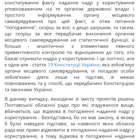
констатування факту надання надр у користування
уповноваженим на те органом державної влади і
простого інформування органу місцевого
самоврядування про цей факт, а отже питання
"погодження", скоріш за все, є дещо ширшим, та таким,
що скоріш за все передбачає виконання органом
місцевого самоврядування не статистичної функції, а
більше - аналітичної з елементами певного
превентивного контролю по відношенню до того, хто
бажає отримати надра у користування. І це логічно, але
є одне але - стаття
19
Конституції України
, яка зобов’язує
органи місцевого самоврядування, їх посадові особи
зобов'язані діяти лише на підставі, в межах
повноважень та у спосіб, що передбачені Конституцією
та законами України.
В даному випадку, виходячи зі змісту проектів рішень
Полтавської обласної ради про які згадувалося вище,
вбачається, що відмова в погодженні надання надр у
користування - безпідставна, бо не має закону, в якому
б були наведені підстави, за наявності яких обласна
рада має право відмовити в погодженні надання надр у
користування, а тому відмова в погодженні надання