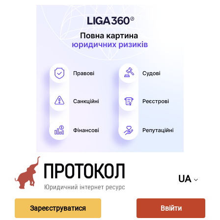
UA
Зареєструватися
Ввійти