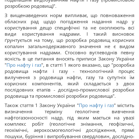
розробкою родовищ)".
З вищенаведених норм випливає, що повноваження
обласних рад щодо погодження надання надр у
користування дещо специфічні та не охоплюють всі
види користування надрами. І такий висновок
ґрунтується на тому, що розробка родовищ корисних
копалин загальнодержавного значення не є видом
користування надрами. Стосовно вуглеводнів певну
ясність в це питання вносять приписи Закону України
"
Про нафту і газ
", в статті 1 якого вказано, що "розробка
родовища нафти і газу - технологічний процес
вилучення з родовища нафти, газу та супутніх їм
корисних компонентів, який складається з двох
послідовних етапів - дослідно-промислової розробки
родовища та промислової розробки родовища".
Також стаття 1 Закону України "
Про нафту і газ
" містить
визначення терміну геологічне вивчення
нафтогазоносності надр, під яким мається на увазі
комплекс робіт (геологічне знімання, геофізичні,
геохімічні, аерокосмогеологічні дослідження, прямі
пошуки, буріння і випробування свердловин, дослідно-