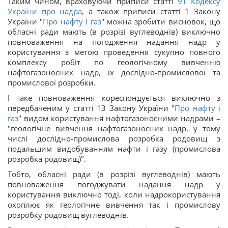
Таким чином, враховуючи приписи статті
91
Кодексу
України про надра
, а також приписи статті 1 Закону
України "
Про нафту і газ
" можна зробити висновок, що
обласні ради мають (в розрізі вуглеводнів) виключно
повноваження на погодження надання надр у
користування з метою проведення сукупно повного
комплексу робіт по геологічному вивченню
нафтогазоносних надр, їх дослідно-промислової та
промислової розробки.
І таке повноваження кореспондується виключно з
передбаченим у статті 13 Закону України "
Про нафту і
газ
" видом користування нафтогазоносними надрами –
"геологічне вивчення нафтогазоносних надр, у тому
числі дослідно-промислова розробка родовищ з
подальшим видобуванням нафти і газу (промислова
розробка родовищ)".
Тобто, обласні ради (в розрізі вуглеводнів) мають
повноваження погоджувати надання надр у
користування виключно тоді, коли надрокористування
охоплює як геологічне вивчення так і промислову
розробку родовищ вуглеводнів.