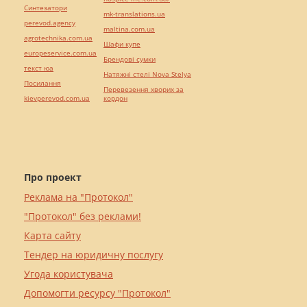
Синтезатори
mk-translations.ua
perevod.agency
maltina.com.ua
agrotechnika.com.ua
Шафи купе
europeservice.com.ua
Брендові сумки
текст юа
Натяжні стелі Nova Stelya
Посилання
Перевезення хворих за
kievperevod.com.ua
кордон
Про проект
Реклама на "Протокол"
"Протокол" без реклами!
Карта сайту
Тендер на юридичну послугу
Угода користувача
Допомогти ресурсу "Протокол"