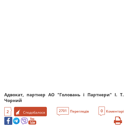
Адвокат, партнер АО "Головань і Партнери" І. Т.
Чорний
0
2701
2
Переглядів
Коментарі
Сподобалося