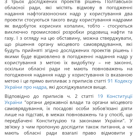
З трьох досліджених проектів рішень Полтавської
обласної ради, які містять відмову в погодженні
надання нафтогазоносних надр у користування два
проекти стосуються такого виду користування надрами
як видобуток корисних копалин, тобто - стосуються
виключно промислової розробки родовищ нафти та
газу. І з огляду на цю обставину, можна стверджувати,
що рішення органу місцевого самоврядування, які
будуть прийняті згідно досліджених проектів рішень і
якими буде відмовлено в погодженні надання надр у
користування з метою їх видобутку – не законні,
оскільки обласні ради не мають повноважень на
погодження надання надр у користування із вказаною
метою і це прямо випливає з приписів статті
91
Кодексу
України про надра
, які досліджувалися вище.
Відповідно до приписів ч. 2 статті
19
Конституції
України
"органи державної влади та органи місцевого
самоврядування, їх посадові особи зобов'язані діяти
лише на підставі, в межах повноважень та у спосіб, що
передбачені Конституцією та законами України". У
зв'язку з чим пропоную дослідити також питання, а чи
мають обласні ради взагалі право відмовити у