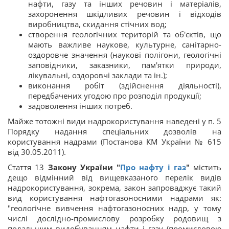
нафти, газу та інших речовин і матеріалів,
захоронення шкідливих речовин і відходів
виробництва, скидання стічних вод;
створення геологічних територій та об'єктів, що
мають важливе наукове, культурне, санітарно-
оздоровче значення (наукові полігони, геологічні
заповідники, заказники, пам'ятки природи,
лікувальні, оздоровчі заклади та ін.);
виконання робіт (здійснення діяльності),
передбачених угодою про розподіл продукції;
задоволення інших потреб.
Майже тотожні види надрокористування наведені у п. 5
Порядку надання спеціальних дозволів на
користування надрами (Постанова КМ України № 615
від 30.05.2011).
Стаття 13
Закону України "
Про нафту і газ
"
містить
дещо відмінний від вищевказаного перелік видів
надрокористування, зокрема, закон запроваджує такий
вид користування нафтогазоносними надрами як:
"геологічне вивчення нафтогазоносних надр, у тому
числі дослідно-промислову розробку родовищ з
подальшим видобуванням нафти і газу (промисловою