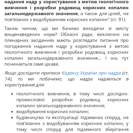
надання надр у користування з метою геологічного
вивчення і розробки родовищ корисних копалин
загальнодержавного значення
, а також для цілей, не
пов'язаних з видобуванням корисних копалин" (ст. 91).
Таким чином, що ми бачимо виходячи зі змісту
вищенаведених норм? Обласні ради, виключно на
пленарних засіданнях мають розглядати питання про
погодження надання надр у користування з метою
геологічного вивчення і розробки родовищ корисних
копалин загальнодержавного значення… І ось тут
починається саме цікаве.
Якщо дослідити приписи
Кодексу України про надра
(ст.
14), то ми побачимо, що надра надаються в
користування для:
геологічного вивчення, в тому числі дослідно-
промислової розробки родовищ корисних
копалин загальнодержавного значення;
видобування корисних копалин;
будівництва та експлуатації підземних споруд, не
пов'язаних з видобуванням корисних копалин, у
тому числі споруд для підземного зберігання