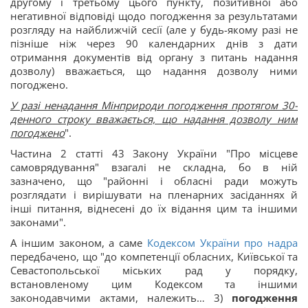
другому і третьому цього пункту, позитивної або
негативної відповіді щодо погодження за результатами
розгляду на найближчій сесії (але у будь-якому разі не
пізніше ніж через 90 календарних днів з дати
отримання документів від органу з питань надання
дозволу) вважається, що надання дозволу ними
погоджено.
У разі ненадання Мінприроди погодження протягом 30-
денного строку вважається, що надання дозволу ним
погоджено
".
Частина 2 статті 43 Закону України "Про місцеве
самоврядування" взагалі не складна, бо в ній
зазначено, що "районні і обласні ради можуть
розглядати і вирішувати на пленарних засіданнях й
інші питання, віднесені до їх відання цим та іншими
законами".
А іншим законом, а саме
Кодексом України про надра
передбачено, що "до компетенції обласних, Київської та
Севастопольської міських рад у порядку,
встановленому цим Кодексом та іншими
законодавчими актами, належить… 3)
погодження