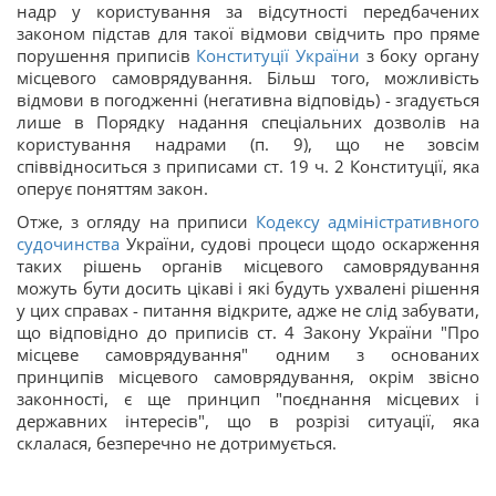
надр у користування за відсутності передбачених
законом підстав для такої відмови свідчить про пряме
порушення приписів
Конституції України
з боку органу
місцевого самоврядування. Більш того, можливість
відмови в погодженні (негативна відповідь) - згадується
лише в Порядку надання спеціальних дозволів на
користування надрами (п. 9), що не зовсім
співвідноситься з приписами ст. 19 ч. 2 Конституції, яка
оперує поняттям закон.
Отже, з огляду на приписи
Кодексу адміністративного
судочинства
України, судові процеси щодо оскарження
таких рішень органів місцевого самоврядування
можуть бути досить цікаві і які будуть ухвалені рішення
у цих справах - питання відкрите, адже не слід забувати,
що відповідно до приписів ст. 4 Закону України "Про
місцеве самоврядування" одним з основаних
принципів місцевого самоврядування, окрім звісно
законності, є ще принцип "поєднання місцевих і
державних інтересів", що в розрізі ситуації, яка
склалася, безперечно не дотримується.