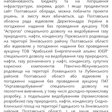
наповнюваність бюджету та на погіршення
інфраструктури, зокрема, доріг. І якщо продивитися
сайт Полтавської облради, можна побачити проекти
рішень, зі змісту яких вбачається, що Полтавська
обласна рада відмовляє Держгеонадра України в
погодженні надання без проведення аукціону ТОВ
"Астрогаз" спеціального дозволу на видобування газу
природного, нафти, конденсату Пірківського родовища
на території Зінківського району Полтавської області
або відмовляє у погодженні надання без проведення
аукціону ТОВ "Арабський Енергетичний альянс ЮЕЙ"
спеціального дозволу на видобування газу природного,
нафти, газу розчиненого у нафті, конденсату, супутніх
корисних компонентів Північно-Яблунівського
родовища на території Лохвицького та Лубенського
районів Полтавської області або відмовляє у
погодженні надання без проведення аукціону ПАТ
"Укргазвидобування" спеціального дозволу на
геологічне вивчення, у тому числі дослідно-промислову
розробку, з подальшим видобуванням (промисловою
розробкою) газу природного, нафти, конденсату Східно-
Клинської площі на території Гадяцького та Зінківського
районів Полтавської області. І це лише декілька