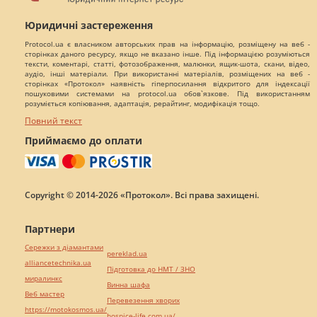
Юридичні застереження
Protocol.ua є власником авторських прав на інформацію, розміщену на веб -
сторінках даного ресурсу, якщо не вказано інше. Під інформацією розуміються
тексти, коментарі, статті, фотозображення, малюнки, ящик-шота, скани, відео,
аудіо, інші матеріали. При використанні матеріалів, розміщених на веб -
сторінках «Протокол» наявність гіперпосилання відкритого для індексації
пошуковими системами на protocol.ua обов`язкове. Під використанням
розуміється копіювання, адаптація, рерайтинг, модифікація тощо.
Повний текст
Приймаємо до оплати
Copyright © 2014-2026 «Протокол». Всі права захищені.
Партнери
Сережки з діамантами
pereklad.ua
alliancetechnika.ua
Підготовка до НМТ / ЗНО
миралинкс
Винна шафа
Веб мастер
Перевезення хворих
https://motokosmos.ua/
hospice-life.com.ua/