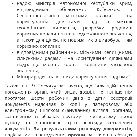
Радою міністрів Автономної Республіки Крим,
відповідними обласними, Київською і
Севастопольською міськими радами - на
користування ділянками надр
з метою
геологічного вивчення, розробки родовищ
корисних копалин загальнодержавного значення,
а також для цілей, не пов'язаних з видобуванням
корисних копалин;
відповідними районними, міськими, селищними,
сільськими радами - на користування ділянками
надр, що містять корисні копалини місцевого
значення;
Мінприроди - на всі види користування надрами".
Також в п. 9 Порядку зазначено, що "для здійснення
погодження орган, який видає дозвіл, не пізніше ніж
протягом шести робочих днів з дати реєстрації
документів надсилає їх копії у паперовому або
електронному (шляхом сканування) вигляді органам,
зазначеним в абзацах другому - четвертому цього
пункту, та встановлює строк розгляду зазначених
документів.
За результатами розгляду документів
,
надісланих на погодження,
органи
, зазначені в абзацах