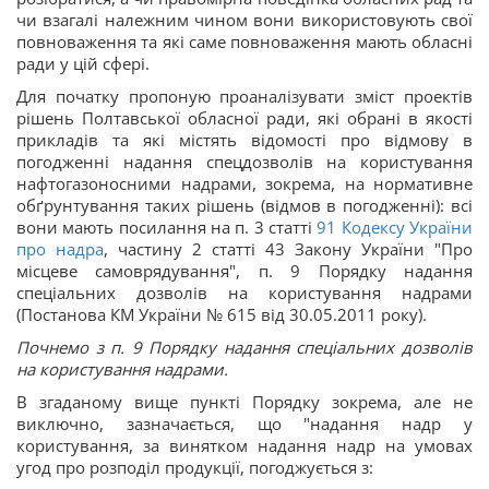
чи взагалі належним чином вони використовують свої
повноваження та які саме повноваження мають обласні
ради у цій сфері.
Для початку пропоную проаналізувати зміст проектів
рішень Полтавської обласної ради, які обрані в якості
прикладів та які містять відомості про відмову в
погодженні надання спецдозволів на користування
нафтогазоносними надрами, зокрема, на нормативне
обґрунтування таких рішень (відмов в погодженні): всі
вони мають посилання на п. 3 статті
91
Кодексу України
про надра
, частину 2 статті 43 Закону України "Про
місцеве самоврядування", п. 9 Порядку надання
спеціальних дозволів на користування надрами
(Постанова КМ України № 615 від 30.05.2011 року).
Почнемо з п. 9 Порядку надання спеціальних дозволів
на користування надрами.
В згаданому вище пункті Порядку зокрема, але не
виключно, зазначається, що "надання надр у
користування, за винятком надання надр на умовах
угод про розподіл продукції, погоджується з: