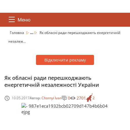
Меню
...
Головна
Як обласні ради перешкоджають енергетичній
незалеж...
Відключити рекламу
Як обласні ради перешкоджають
енергетичній незалежності України
0
2701
10.05.2017
Автор:
Chornyi Ivan
2