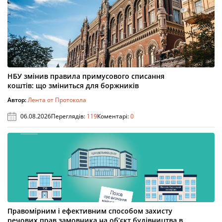
НБУ змінив правила примусового списання
коштів: що зміниться для боржників
Автор:
Лента от Протокола
06.08.2026
Переглядів:
119
Коментарі:
0
Правомірним і ефективним способом захисту
речових прав замовника на об’єкт будівництва в