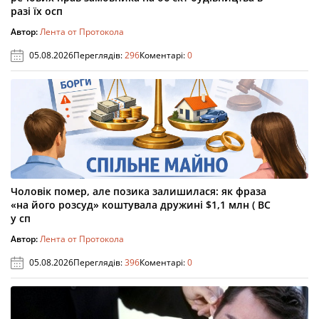
разі їх осп
Автор:
Лента от Протокола
05.08.2026
Переглядів:
296
Коментарі:
0
Чоловік помер, але позика залишилася: як фраза
«на його розсуд» коштувала дружині $1,1 млн ( ВС
у сп
Автор:
Лента от Протокола
05.08.2026
Переглядів:
396
Коментарі:
0