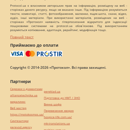
Protocol.ua є власником авторських прав на інформацію, розміщену на веб -
сторінках даного ресурсу, якщо не вказано інше. Під інформацією розуміються
тексти, коментарі, статті, фотозображення, малюнки, ящик-шота, скани, відео,
аудіо, інші матеріали. При використанні матеріалів, розміщених на веб -
сторінках «Протокол» наявність гіперпосилання відкритого для індексації
пошуковими системами на protocol.ua обов`язкове. Під використанням
розуміється копіювання, адаптація, рерайтинг, модифікація тощо.
Повний текст
Приймаємо до оплати
Copyright © 2014-2026 «Протокол». Всі права захищені.
Партнери
Сережки з діамантами
pereklad.ua
alliancetechnika.ua
Підготовка до НМТ / ЗНО
миралинкс
Винна шафа
Веб мастер
Перевезення хворих
https://motokosmos.ua/
hospice-life.com.ua/
Синтезатори
mk-translations.ua
perevod.agency
maltina.com.ua