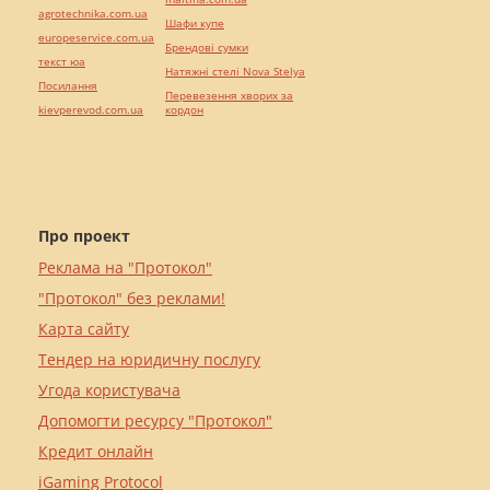
agrotechnika.com.ua
Шафи купе
europeservice.com.ua
Брендові сумки
текст юа
Натяжні стелі Nova Stelya
Посилання
Перевезення хворих за
kievperevod.com.ua
кордон
Про проект
Реклама на "Протокол"
"Протокол" без реклами!
Карта сайту
Тендер на юридичну послугу
Угода користувача
Допомогти ресурсу "Протокол"
Кредит онлайн
iGaming Protocol