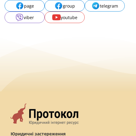
page
group
telegram
viber
youtube
Юридичні застереження