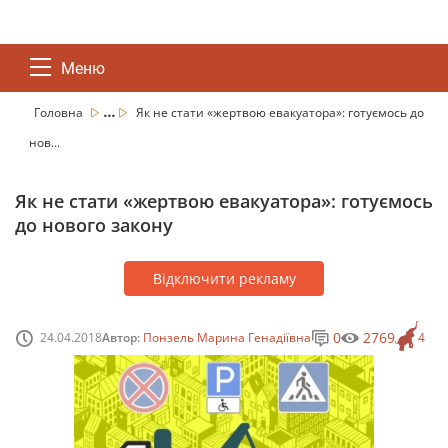
Меню
...
Головна
Як не стати «жертвою евакуатора»: готуємось до
нов...
Як не стати «жертвою евакуатора»: готуємось
до нового закону
Відключити рекламу
0
2769
24.04.2018
Автор:
Понзель Марина Генадіївна
4