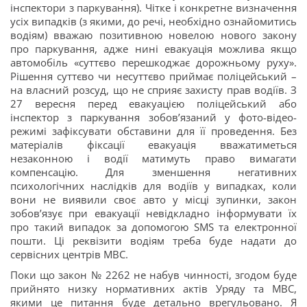
інспектори з паркування). Чітке і конкретне визначення
усіх випадків (з якими, до речі, необхідно ознайомитись
водіям) вважаю позитивною новелою нового закону
про паркування, адже нині евакуація можлива якщо
автомобіль «суттєво перешкоджає дорожньому руху».
Рішення суттєво чи несуттєво приймає поліцейський –
на власний розсуд, що не сприяє захисту прав водіїв. З
27 вересня перед евакуацією поліцейський або
інспектор з паркування зобов’язаний у фото-відео-
режимі зафіксувати обставини для її проведення. Без
матеріалів фіксації евакуація вважатиметься
незаконною і водії матимуть право вимагати
компенсацію. Для зменшення негативних
психологічних наслідків для водіїв у випадках, коли
вони не виявили своє авто у місці зупинки, закон
зобов’язує при евакуації невідкладно інформувати їх
про такий випадок за допомогою SMS та електронної
пошти. Ці реквізити водіям треба буде надати до
сервісних центрів МВС.
Поки що закон № 2262 не набув чинності, згодом буде
прийнято низку нормативних актів Уряду та МВС,
якими це питання буде детально врегульовано. Я