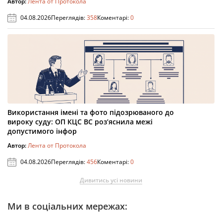
Автор:
Лента от Протокола
04.08.2026
Переглядів:
358
Коментарі:
0
Використання імені та фото підозрюваного до
вироку суду: ОП КЦС ВС роз’яснила межі
допустимого інфор
Автор:
Лента от Протокола
04.08.2026
Переглядів:
456
Коментарі:
0
Дивитись усі новини
Ми в соціальних мережах: