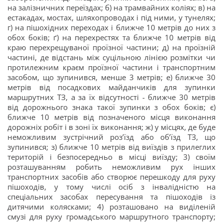
на залізничних переїздах; б) на трамвайних коліях; в) на
естакадах, мостах, шляхопроводах і під ними, у тунелях;
г) на пішохідних переходах і ближче 10 метрів до них з
обох боків; ґ) на перехрестях та ближче 10 метрів від
краю перехрещуваної проїзної частини; д) на проїзній
частині, де відстань між суцільною лінією розмітки чи
протилежним краєм проїзної частини і транспортним
засобом, що зупинився, менше 3 метрів; е) ближче 30
метрів від посадкових майданчиків для зупинки
маршрутних ТЗ, а за їх відсутності - ближче 30 метрів
від дорожнього знака такої зупинки з обох боків; є)
ближче 10 метрів від позначеного місця виконання
дорожніх робіт і в зоні їх виконання; ж) у місцях, де буде
неможливим зустрічний роз’їзд або об’їзд ТЗ, що
зупинився; з) ближче 10 метрів від виїздів з прилеглих
територій і безпосередньо в місці виїзду; 3) своїм
розташуванням робить неможливим рух інших
транспортних засобів або створює перешкоду для руху
пішоходів, у тому числі осіб з інвалідністю на
спеціальних засобах пересування та пішоходів із
дитячими колясками; 4) розташовано на виділеній
смузі для руху громадського маршрутного транспорту;