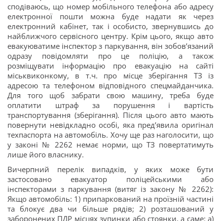
сподіваюсь, що номер мобільного телефона або адресу
електронної пошти можна буде надати як через
електронний кабінет, так і особисто, звернувшись до
найближчого сервісного центру. Крім цього, якщо авто
евакуюватиме інспектор з паркування, він зобов’язаний
одразу повідомляти про це поліцію, а також
розміщувати інформацію про евакуацію на сайті
міськвиконкому, в т.ч. про місце зберігання ТЗ із
адресою та телефоном відповідного спецмайданчика.
Для того щоб забрати свою машину, треба буде
оплатити штраф за порушення і вартість
транспортування (зберігання). Після цього авто мають
повернути невідкладно особі, яка пред’явила оригінал
техпаспорта на автомобіль. Хочу ще раз наголосити, що
у законі № 2262 немає норми, що ТЗ повертатимуть
лише його власнику.
Вичерпний перелік випадків, у яких може бути
застосовано евакуатор поліцейськими або
інспекторами з паркування (витяг із закону № 2262):
Якщо автомобіль: 1) припаркований на проїзній частині
та блокує два чи більше рядів; 2) розташований у
заборонених ПДР місцях зупинки або стоянки, а саме: а)