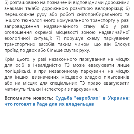
5) розташовано на позначеній відповідними дорожніми
знаками та/або дорожньою розміткою велодоріжці; 6)
перешкоджає руху або роботі снігоприбирального та
іншого технологічного комунального транспорту у разі
запровадження надзвичайного стану або у разі
оголошення окремої місцевості зоною надзвичайної
екологічної ситуації; 7) порушує схему паркування
транспортних засобів таким чином, що він блокує
проїзд по двох або більше смугах руху.
Крім цього, у разі незаконного паркування на місцях
для осіб з інвалідністю ТЗ може евакуювати лише
поліцейські, а при незаконному паркуванні на місцях
для інших, визначених місцевою владою пільговиків
або на місцях для спеціальних ТЗ право евакуювати
матимуть тільки інспектори з паркування.
Вспомните новость:
Судьба "евроблях" в Украине:
что готовят в Раде для их владельцев