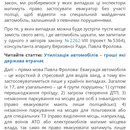
закон, ми розберемося у яких випадках ці інспектори
матимуть право застосувати евакуатор без участі
поліції, щоб відвезти на спеціальний майданчик
автомобіль, залишений з певними порушеннями.
Про те, у яких випадках можна буде зустріти пусте місце
замість свого авто, і де автомобіль шукати, ми запитали
у одного з авторів закону
№2262-
VIII (проект №5364),
консультанта апарату Верховної Ради, Павла Фролова.
Читайте статтю:
Утилізація автомобілів – гроші які
держава втрачає
Далі – пряма мова Павла Фролова: Евакуація автомобіля
– це жорсткий й стресовий для водіїв захід, а тому він
застосовуватиметься лише у крайніх випадках. Загалом
їх 17, але узагальнено – це 4 групи порушень: 1) суттєве
перешкоджання проїзду; 2) загроза створення ДТП; 3)
незаконне паркування на місцях для осіб з інвалідністю
(право евакуювати мають лише поліцейські); 4)
незаконне паркування на місцях для пільговиків або
для спеціальних ТЗ (право виділення місць, наприклад,
для воїнів АТО або електромобілів матиме місцева
влада, так само як право евакуювати матимуть лише