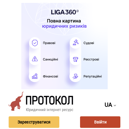
UA
Зареєструватися
Ввійти