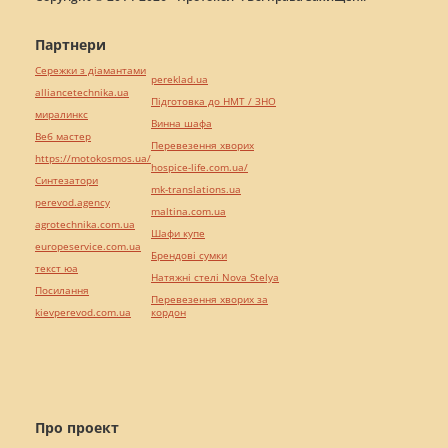
Партнери
Сережки з діамантами
pereklad.ua
alliancetechnika.ua
Підготовка до НМТ / ЗНО
миралинкс
Винна шафа
Веб мастер
Перевезення хворих
https://motokosmos.ua/
hospice-life.com.ua/
Синтезатори
mk-translations.ua
perevod.agency
maltina.com.ua
agrotechnika.com.ua
Шафи купе
europeservice.com.ua
Брендові сумки
текст юа
Натяжні стелі Nova Stelya
Посилання
Перевезення хворих за
kievperevod.com.ua
кордон
Про проект