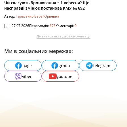
Чи скасують бронювання з 1 вересня? Що
насправді змінює постанова КМУ № 692
Автор:
Тарасенко Вера Юрьевна
27.07.2026
Переглядів:
673
Коментарі:
0
Дивитись всі відео консультації
Ми в соціальних мережах:
page
group
telegram
viber
youtube