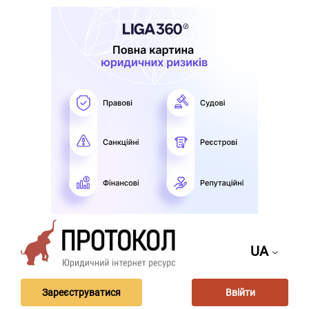
UA
Зареєструватися
Ввійти