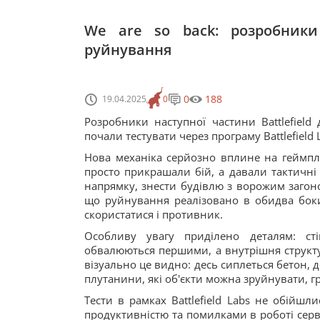
We are so back: розробники 
руйнування
0
188
19.04.2025
0
Розробники наступної частини Battlefield
почали тестувати через програму Battlefield 
Нова механіка серйозно вплине на геймпл
просто прикрашали бій, а давали тактичні 
напрямку, знести будівлю з ворожим загон
що руйнування реалізовано в обидва боки
скористатися і противник.
Особливу увагу приділено деталям: сті
обвалюються першими, а внутрішня структур
візуально це видно: десь сиплеться бетон,
плутанини, які об'єкти можна зруйнувати, гр
Тести в рамках Battlefield Labs не обійшл
продуктивністю та помилками в роботі серве