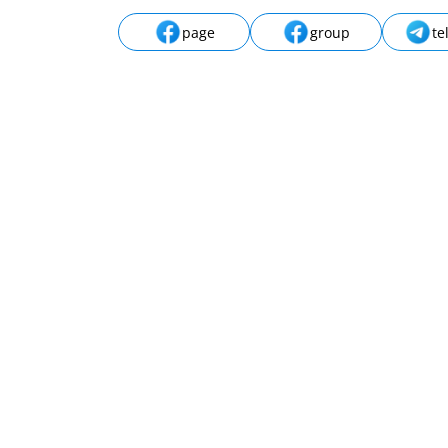
page
group
te