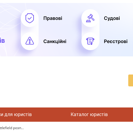
си для юристів
Каталог юристів
efield розп...