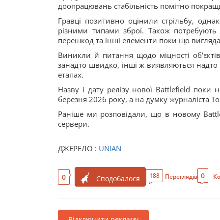
доопрацювань стабільність помітно покращи
Гравці позитивно оцінили стрільбу, одна
різними типами зброї. Також потребують 
перешкод та інші елементи поки що вигляда
Виникли й питання щодо міцності об'єктів,
занадто швидко, інші ж виявляються надто
етапах.
Назву і дату релізу нової Battlefield поки
березня 2026 року, а на думку журналіста Т
Раніше ми розповідали, що в новому Battle
сервери.
ДЖЕРЕЛО :
UNIAN
0
188
0
Переглядів
Ко
Сподобалося
Відключити рекламу