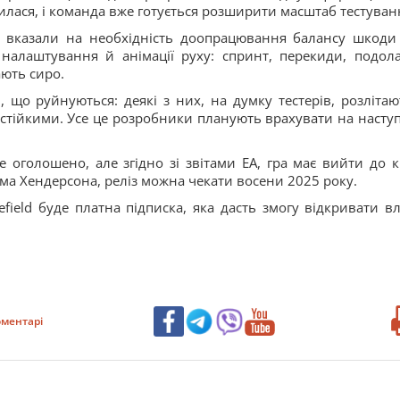
лася, і команда вже готується розширити масштаб тестуван
к вказали на необхідність доопрацювання балансу шкоди
налаштування й анімації руху: спринт, перекиди, подол
ють сиро.
 що руйнуються: деякі з них, на думку тестерів, розлітаю
 стійкими. Усе це розробники планують врахувати на насту
 не оголошено, але згідно зі звітами EA, гра має вийти до к
ома Хендерсона, реліз можна чекати восени 2025 року.
field буде платна підписка, яка дасть змогу відкривати вл
ментарі