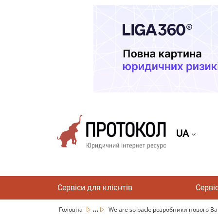
UA
Сервіси для клієнтів
Серві
...
Головна
We are so back: розробники нового Battl