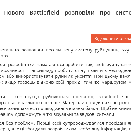
нового Battlefield розповіли про сист
Відключити рекл
 детально розповіли про змінену систему руйнувань, яку
Labs.
ей: розробники намагаються зробити так, щоб руйнуванн
можливості. Наприклад, пробити стіну і зайти з несподіва
ом або використовувати руїни як укриття. При цьому важл
: якщо гравець відкрив собі прохід, тим же маршрутом 
ни і конструкції руйнуються поетапно, зовнішні час
а стає вразливою пізніше. Матеріали поводяться по-різном
 десь залишаються пошкоджені металеві балки. Щоб не вини
авцям допоможуть чіткі візуальні та звукові сигнали.
ися без проблем. Перші сесії супроводжувалися просідання
рів, але ці збої дали розробникам необхідну інформацію, п