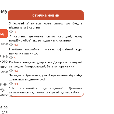
ему
Стрічка новин
У Україні з'явиться нове свято: що будуть
відзначати 8 серпня
7
аму
7 серпня: церковне свято сьогодні, чому
потрібно обов’язково подати милостиню
 вже
14
Нацбанк послабив гривню: офіційний курс
валют на п’ятницю
я не
9
ного
Росіяни завдали ударів по Дніпропетровщині:
иво,
загинуло пʼятеро людей, багато поранених
14
може
Загадка із сірниками, у якій правильна відповідь
ховається в одному русі
тини
11
"Не припиняйте підтримувати": Джамала
у, і
закликала світ допомогти Україні під час війни
кало
10
Прийом "Мунджаро" може знизити
ризик серцевих нападів, але є нюанс, -
м за
дослідження
ісля
12