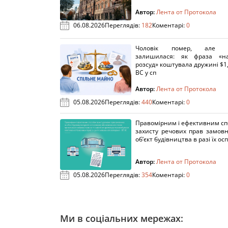
Автор:
Лента от Протокола
06.08.2026
Переглядів:
182
Коментарі:
0
Чоловік помер, але п
залишилася: як фраза «н
розсуд» коштувала дружині $1,
ВС у сп
Автор:
Лента от Протокола
05.08.2026
Переглядів:
440
Коментарі:
0
Правомірним і ефективним с
захисту речових прав замов
об’єкт будівництва в разі їх осп
Автор:
Лента от Протокола
05.08.2026
Переглядів:
354
Коментарі:
0
Ми в соціальних мережах: