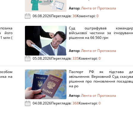
Автор:
Лента от Протокола
06.08.2026
Переглядів:
36
Коментарі:
0
озика
Суд оштрафував командир
а його
військової частини за ігноруван
1 млн (
рішення на 66 560 грн
Автор:
Лента от Протокола
05.08.2026
Переглядів:
335
Коментарі:
0
пособом
Паспорт РФ як підстава дл
ника на
звільнення: Верховний Суд скасув
рішення про поновлення посадов
на ро
Автор:
Лента от Протокола
04.08.2026
Переглядів:
368
Коментарі:
0