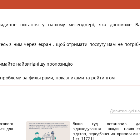
ридичне питання у нашому месенджері, яка допоможе В
тесь з ним через екран , щоб отримати послугу Вам не потріб
римайте найвигіднішу пропозицію
 проблеми за фильтрами, показниками та рейтингом
Дивитись усі н
сового
Якщо суд встановив дл
ься для
відшкодування шкоди наявніс
підстав, передбачених приписами 
1 ст. 1172 Ц