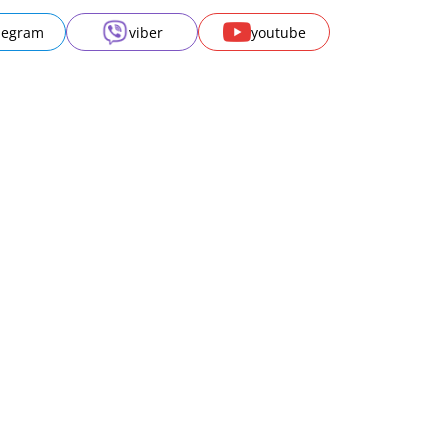
legram
viber
youtube