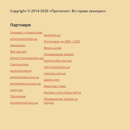
Copyright © 2014-2026 «Протокол». Всі права захищені.
Партнери
Сережки з діамантами
pereklad.ua
alliancetechnika.ua
Підготовка до НМТ / ЗНО
миралинкс
Винна шафа
Веб мастер
Перевезення хворих
https://motokosmos.ua/
hospice-life.com.ua/
Синтезатори
mk-translations.ua
perevod.agency
maltina.com.ua
agrotechnika.com.ua
Шафи купе
europeservice.com.ua
Брендові сумки
текст юа
Натяжні стелі Nova Stelya
Посилання
Перевезення хворих за
kievperevod.com.ua
кордон