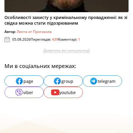
Особливості захисту у кримінальному провадженні: як зі
свідка можна стати підозрюваним
Автор:
Лента от Протокола
05.08.2026
Переглядів:
439
Коментарі:
1
Дивитись всі консультації
Ми в соціальних мережах:
page
group
telegram
viber
youtube