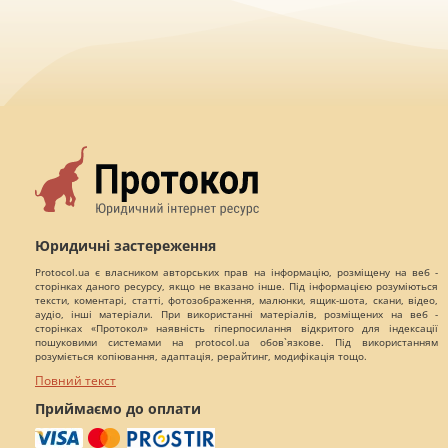
Юридичні застереження
Protocol.ua є власником авторських прав на інформацію, розміщену на веб -
сторінках даного ресурсу, якщо не вказано інше. Під інформацією розуміються
тексти, коментарі, статті, фотозображення, малюнки, ящик-шота, скани, відео,
аудіо, інші матеріали. При використанні матеріалів, розміщених на веб -
сторінках «Протокол» наявність гіперпосилання відкритого для індексації
пошуковими системами на protocol.ua обов`язкове. Під використанням
розуміється копіювання, адаптація, рерайтинг, модифікація тощо.
Повний текст
Приймаємо до оплати