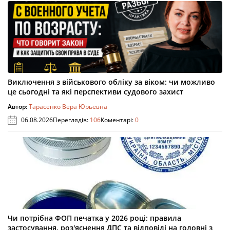
Виключення з військового обліку за віком: чи можливо
це сьогодні та які перспективи судового захист
Автор:
Тарасенко Вера Юрьевна
06.08.2026
Переглядів:
106
Коментарі:
0
Чи потрібна ФОП печатка у 2026 році: правила
застосування, роз'яснення ДПС та відповіді на головні з