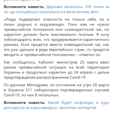
Вспомните новость:
Держава заплатить 100 тисяч за
те, що поліцейські покаталися на вилученому авто
«Люди подвергают опасности не только себя, но и
своих родных и окружающих. Пока нам не нужно
чрезвычайное положение или комендантский час, но
карантин должен быть максимально полным. Я хочу
поблагодарить всех, кто придерживается карантинного
режима. Если придется ввести комендантский час, как
это уже сделали в ряде европейских стран, то придется
вводить и чрезвычайное положение», - отметил он.
Как сообщалось, Кабинет министров 25 марта ввел
режим чрезвычайной ситуации на всей территории
Украины и продолжил карантин до 24 апреля с целью
предотвращения распространения Covid-19.
По данным Минздрава, по состоянию на утро 28 марта
в Украине 311 лабораторно подтвержденных случаев
Covid-19, из них 8 летальных.
Вспомните новость:
Какой будет инфляция и курс
доллара из-за коронавируса: прогнозы экспертов