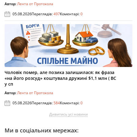
Автор:
Лента от Протокола
05.08.2026
Переглядів:
497
Коментарі:
0
Чоловік помер, але позика залишилася: як фраза
«на його розсуд» коштувала дружині $1,1 млн ( ВС
у сп
Автор:
Лента от Протокола
05.08.2026
Переглядів:
584
Коментарі:
0
Дивитись усі новини
Ми в соціальних мережах: