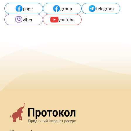
page
group
telegram
viber
youtube