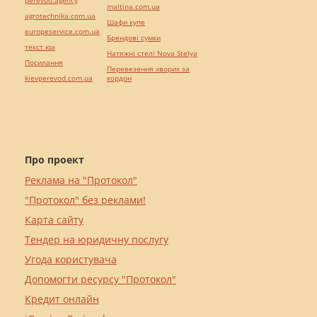
perevod.agency
maltina.com.ua
agrotechnika.com.ua
Шафи купе
europeservice.com.ua
Брендові сумки
текст юа
Натяжні стелі Nova Stelya
Посилання
Перевезення хворих за
kievperevod.com.ua
кордон
Про проект
Реклама на "Протокол"
"Протокол" без реклами!
Карта сайту
Тендер на юридичну послугу
Угода користувача
Допомогти ресурсу "Протокол"
Кредит онлайн