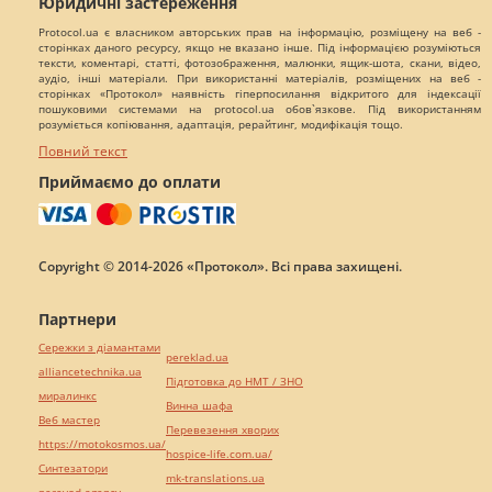
Юридичні застереження
Protocol.ua є власником авторських прав на інформацію, розміщену на веб -
сторінках даного ресурсу, якщо не вказано інше. Під інформацією розуміються
тексти, коментарі, статті, фотозображення, малюнки, ящик-шота, скани, відео,
аудіо, інші матеріали. При використанні матеріалів, розміщених на веб -
сторінках «Протокол» наявність гіперпосилання відкритого для індексації
пошуковими системами на protocol.ua обов`язкове. Під використанням
розуміється копіювання, адаптація, рерайтинг, модифікація тощо.
Повний текст
Приймаємо до оплати
Copyright © 2014-2026 «Протокол». Всі права захищені.
Партнери
Сережки з діамантами
pereklad.ua
alliancetechnika.ua
Підготовка до НМТ / ЗНО
миралинкс
Винна шафа
Веб мастер
Перевезення хворих
https://motokosmos.ua/
hospice-life.com.ua/
Синтезатори
mk-translations.ua