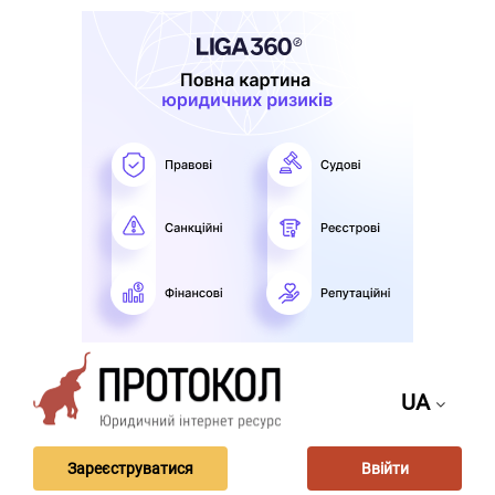
UA
Зареєструватися
Ввійти