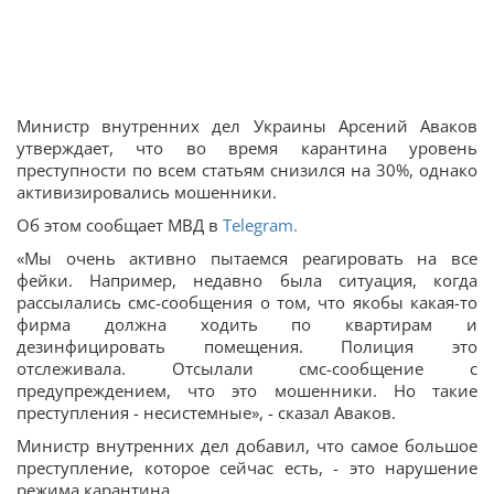
Министр внутренних дел Украины Арсений Аваков
утверждает, что во время карантина уровень
преступности по всем статьям снизился на 30%, однако
активизировались мошенники.
Об этом сообщает МВД в
Telegram.
«Мы очень активно пытаемся реагировать на все
фейки. Например, недавно была ситуация, когда
рассылались смс-сообщения о том, что якобы какая-то
фирма должна ходить по квартирам и
дезинфицировать помещения. Полиция это
отслеживала. Отсылали смс-сообщение с
предупреждением, что это мошенники. Но такие
преступления - несистемные», - сказал Аваков.
Министр внутренних дел добавил, что самое большое
преступление, которое сейчас есть, - это нарушение
режима карантина.