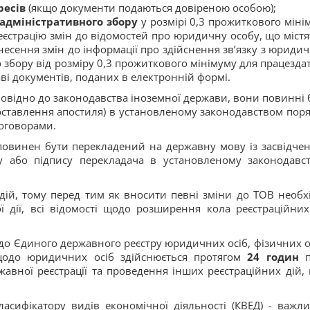
ресів
(якщо документи подаються довіреною особою);
 адміністративного збору
у розмірі 0,3 прожиткового міні
еєстрацію змін до відомостей про юридичну особу, що містя
несення змін до інформації про здійснення зв’язку з юриди
о збору від розміру 0,3 прожиткового мінімуму для працезда
таві документів, поданих в електронній формі.
повідно до законодавства іноземної держави, вони повинні 
роставлення апостиля) в установленому законодавством поря
оговорами.
овинен бути перекладений на державну мову із засвідче
шу або підпису перекладача в установленому законодавс
 дій, тому перед тим як вносити певні зміни до ТОВ необх
ої дії, всі відомості щодо розширення кола реєстраційних
.
до Єдиного державного реєстру юридичних осіб, фізичних ос
щодо юридичних осіб здійснюється протягом
24 годин
п
авної реєстрації та проведення інших реєстраційних дій, 
асифікатору видів економічної діяльності (КВЕД) - важл