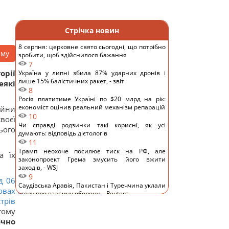
Стрічка новин
8 серпня: церковне свято сьогодні, що потрібно
аму
зробити, щоб здійснилося бажання
7
орії
Україна у липні збила 87% ударних дронів і
лише 15% балістичних ракет, - звіт
еякі
8
Росія платитиме Україні по $20 млрд на рік:
економіст оцінив реальний механізм репарацій
ійни
10
воєї
Чи справді родзинки такі корисні, як усі
ього
думають: відповідь дієтологів
11
Трамп неохоче посилює тиск на РФ, але
а їх
законопроект Грема змусить його вжити
заходів, - WSJ
9
д 06
Саудівська Аравія, Пакистан і Туреччина уклали
овах
угоду про взаємну оборону, - Reuters
трів
12
тому
Росія просуває іноземним замовникам нову
ракету для Су-57, - ЗМІ
чно
12