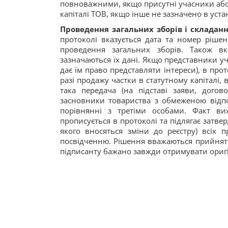
повноважними, якщо присутні учасники або 
капіталі ТОВ, якщо інше не зазначено в уст
Проведення загальних зборів і складан
протоколі вказується дата та номер рішен
проведення загальних зборів. Також вк
зазначаються їх дані. Якщо представники уч
дає їм право представляти інтереси), в про
разі продажу частки в статутному капіталі, 
така передача (на підставі заяви, догов
засновники товариства з обмеженою відп
порівнянні з третіми особами. Факт ви
прописується в протоколі та підлягає затве
якого вносяться зміни до реєстру) всіх п
посвідченню. Рішення вважаються прийняти
підписанту бажано завжди отримувати оригі