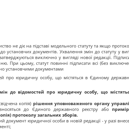
ство не діє на підставі модельного статуту та якщо проток
о установчих документів. Ухвалення змін до статуту у виг
затверджуються виключно у вигляді нової редакції. Підпис
нню. При цьому, статут повинні підписати всі (без виключе
ено установчими документами
стей про юридичну особу, що містяться в Єдиному держав
мін до відомостей про юридичну особу, що містять
відчена копія)
рішення уповноваженого органу управл
носяться до Єдиного державного реєстру або
примі
опія) протоколу загальних зборів.
ий документ юридичної особи в новій редакції - у разі внес
енті;