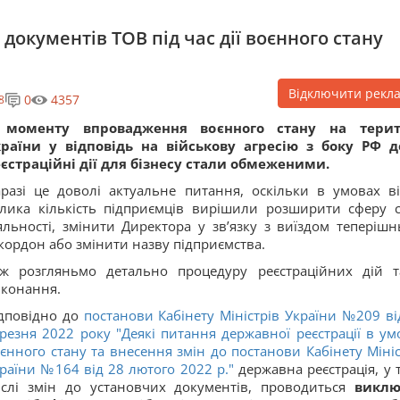
документів ТОВ під час дії воєнного стану
Відключити рекл
0
4357
8
 моменту впровадження воєнного стану на терит
раїни у відповідь на військову агресію з боку РФ д
єстраційні дії для бізнесу стали обмеженими.
разі це доволі актуальне питання, оскільки в умовах в
лика кількість підприємців вирішили розширити сферу с
яльності, змінити Директора у зв’язку з виїздом теперішн
кордон або змінити назву підприємства.
ж розгляньмо детально процедуру реєстраційних дій т
конання.
дповідно до
постанови Кабінету Міністрів України №209 ві
резня 2022 року "Деякі питання державної реєстрації в ум
єнного стану та внесення змін до постанови Кабінету Мініс
раїни №164 від 28 лютого 2022 р."
державна реєстрація, у 
слі змін до установчих документів, проводиться
виклю