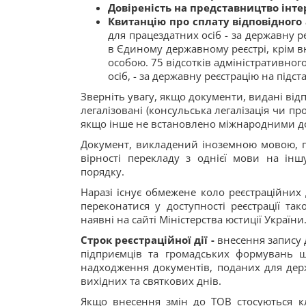
Довіреність на представництво інте
Квитанцію про сплату відповідного
для працездатних осіб - за державну р
в Єдиному державному реєстрі, крім в
особою. 75 відсотків адміністративног
осіб, - за державну реєстрацію на підс
Зверніть увагу, якщо документи, видані від
легалізовані (консульська легалізація чи п
якщо інше не встановлено міжнародними д
Документ, викладений іноземною мовою, п
вірності перекладу з однієї мови на ін
порядку.
Наразі існує обмежене коло реєстраційних
переконатися у доступності реєстрації так
наявні на сайті Міністерства юстиції України
Строк реєстраційної дії -
внесення запису 
підприємців та громадських формувань 
надходження документів, поданих для держ
вихідних та святкових днів.
Якщо внесення змін до ТОВ стосуються кл