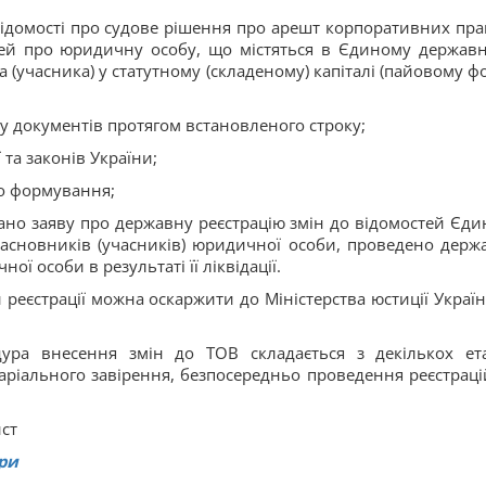
відомості про судове рішення про арешт корпоративних прав
стей про юридичну особу, що містяться в Єдиному держав
ка (учасника) у статутному (складеному) капіталі (пайовому ф
ду документів протягом встановленого строку;
та законів України;
го формування;
ано заяву про державну реєстрацію змін до відомостей Єди
 засновників (учасників) юридичної особи, проведено держ
 особи в результаті її ліквідації.
реєстрації можна оскаржити до Міністерства юстиції Україн
ура внесення змін до ТОВ складається з декількох ета
таріального завірення, безпосередньо проведення реєстраці
ист
ери