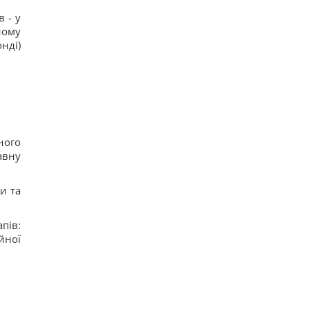
 - у
ному
онді)
ного
авну
и та
пів:
йної