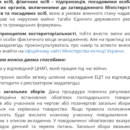
сіб, фізичних осіб – підприємців
,
посадовими особ
ьних органів, включеними до затвердженого Міністерс
в та посадових осіб
, яким в умовах воєнного стану надає
прав на нерухоме майно та/або Єдиного державного реє
ів та громадських формувань.
принципом екстериторіальності
, тобто внести зміни м
 особи (фактичного місця знаходження). Але на практиці к
 заздалегідь проконсультуватись про намір та аспекти внес
а знайти на
офіційному сайті Міністерства юстиції України
.
гою можна двома способами:
а у відповідний ЦНАП, який працює під час війни;
ктронні засоби зв’язку шляхом накладання ЕЦП на відпові
погодити з реєстратором заздалегідь).
 загальних зборів
. Дана процедура повинна регулюва
України встановлює обов’язок господарського товари
 або учасників на чергові або позачергові загальні збори
ться на керівника товариства. Якщо правила скликанн
досить буде вислати кожному учаснику повідомлення
ом з описом вкладення. У повідомленні обов’язково вказує
рядок денний та перелік питань. Загальні збори вважаю