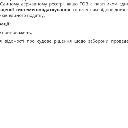
 Єдиному державному реєстрі, якщо ТОВ є платником єди
ощеної системи оподаткування
з внесенням відповідних з
иків єдиного податку.
ації:
це повноважень;
ся відомості про судове рішення щодо заборони провед