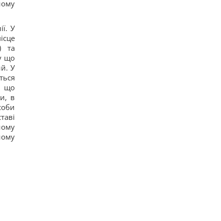
ному
У кримінальній справі ринку "Столичний"
матеріалами стали дописи про підтримку ЗСУ, -
ЗМІ
ї. У
14
ісце
Навроцький заявив про підтримку української
армії, але згадав про "прапори Бандери"
) та
11
у що
Українці висловили думку, коли закінчиться
й. У
війна, - результати опитування
ться
24
и що
Росія почала використовувати збільшену
версію "Гербери", - Флеш
и, в
14
соби
Смачна сирна запіканка з рисом: старовинний
таві
рецепт по-українськи
ному
15
ному