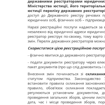
державними реєстраторами юридичних о
Міністерства юстиції, його територіал
юстиції переліку державних реєстраторі
доступ до Державного реєстру речових 
юридичних осіб, фізичних осіб – підприємц
Наразі реєстраційні послуги надаються за
незалежно від юридичної адреси юридичної
реєстратор реєструє по-своєму, тому варто
змін. Перелік державних реєстраторів можн
Скористатися цією реєстраційною послу
- фізично явитися до державного реєстратор
- подати документи реєстратору через еле
пакет документів (про що слід домовитись і 
Внесення змін починається зі
скликання
статутом підприємства. Законодавство 
встановити правила скликання засновників
правило, обов’язок скликання покладає
регулюються установчим документом, 
проведення загальних зборів, цінним лист
дата, час і місце проведення зборів, по