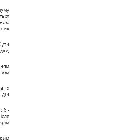
муму
ться
чною
тних
бути
дку,
нням
твом
ідно
 дій
іб -
ісля
крім
ивим