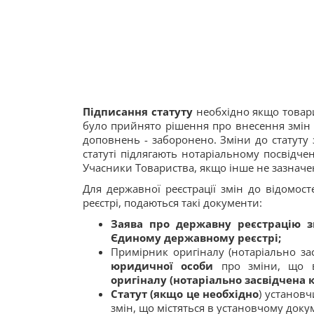
Підписання статуту
необхідно якщо товари
було прийнято рішення про внесення змін д
доповнень - заборонено. Зміни до статуту 
статуті підлягають нотаріальному посвідче
Учасники Товариства, якщо інше не зазнач
Для державної реєстрації змін до відомо
реєстрі, подаються такі документи:
Заява про державну реєстрацію з
Єдиному державному реєстрі;
Примірник оригіналу (нотаріально зас
юридичної особи
про зміни, що в
оригіналу (нотаріально засвідчена к
Статут (якщо це необхідно
) установч
змін, що містяться в установчому докум