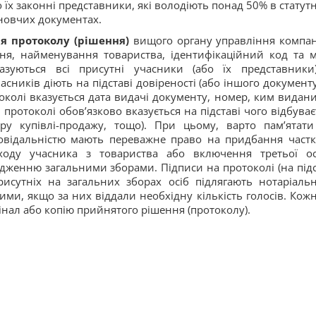
їх законні представники, які володіють понад 50% в статут
ановчих документах.
ня протоколу (рішення)
вищого органу управління компані
ня, найменування товариства, ідентифікаційний код та м
азуються всі присутні учасники (або їх представники
асників діють на підставі довіреності (або іншого документ
токолі вказується дата видачі документу, номер, ким видани
в протоколі обов’язково вказується на підставі чого відбуває
ору купівлі-продажу, тощо). При цьому, варто пам’ятат
овідальністю мають переважне право на придбання частк
ходу учасника з товариства або включення третьої о
рдженню загальними зборами. Підписи на протоколі (на підс
рисутніх на загальних зборах осіб підлягають нотаріаль
ми, якщо за них віддали необхідну кількість голосів. Кож
нал або копію прийнятого рішення (протоколу).