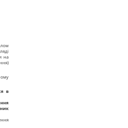
олом
ляді
и на
ння)
ному
ся в
іння
рник
ення