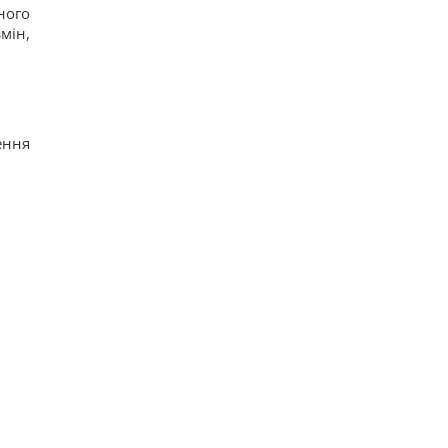
ного
мін,
ення