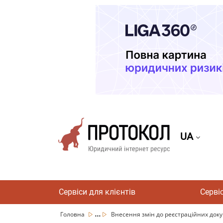
UA
Сервіси для клієнтів
Серві
...
Головна
Внесення змін до реєстраційних докум