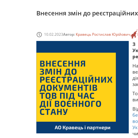
Внесення змін до реєстраційних 
10.02.2023
Автор:
Кравець Ростислав Юрійович
З
Ук
ре
На
ве
ді
за
То
ви
Ві
бе
во
Ук
чи