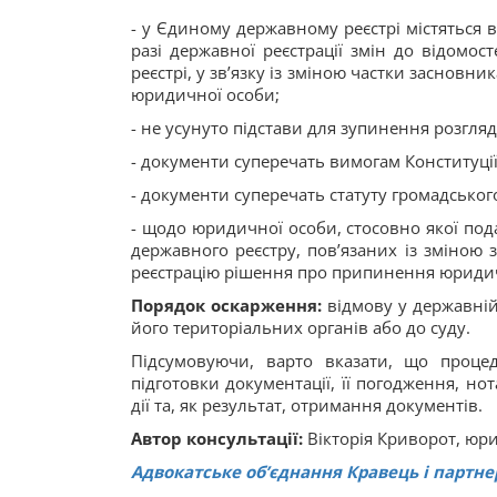
- у Єдиному державному реєстрі містяться 
разі державної реєстрації змін до відомо
реєстрі, у зв’язку із зміною частки засновни
юридичної особи;
- не усунуто підстави для зупинення розгля
- документи суперечать вимогам Конституції 
- документи суперечать статуту громадсько
- щодо юридичної особи, стосовно якої под
державного реєстру, пов’язаних із зміною
реєстрацію рішення про припинення юридичної
Порядок оскарження:
відмову у державній 
його територіальних органів або до суду.
Підсумовуючи, варто вказати, що процед
підготовки документації, її погодження, но
дії та, як результат, отримання документів.
Автор консультації:
Вікторія Криворот, юр
Адвокатське об’єднання Кравець і партн