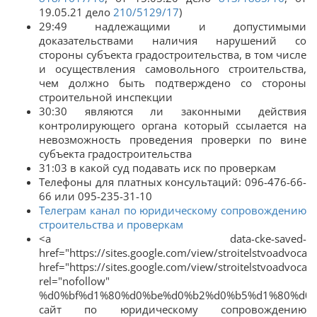
19.05.21 дело
210/5129/17
)
29:49 надлежащими и допустимыми
доказательствами наличия нарушений со
стороны субъекта градостроительства, в том числе
и осуществления самовольного строительства,
чем должно быть подтверждено со стороны
строительной инспекции
30:30 являются ли законными действия
контролирующего органа который ссылается на
невозможность проведения проверки по вине
субъекта градостроительства
31:03 в какой суд подавать иск по проверкам
Телефоны для платных консультаций: 096-476-66-
66 или 095-235-31-10
Телеграм канал по юридическому сопровождению
строительства и проверкам
<a data-cke-saved-
href="https://sites.google.com/view/stroitelstvoadvocat/
href="https://sites.google.com/view/stroitelstvoadvocat/
rel="nofollow"
%d0%bf%d1%80%d0%be%d0%b2%d0%b5%d1%80%d0%b
сайт по юридическому сопровождению