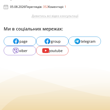
05.08.2026
Переглядів:
352
Коментарі:
1
Дивитись всі відео консультації
Ми в соціальних мережах:
page
group
telegram
viber
youtube