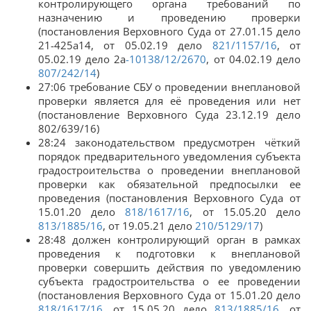
контролирующего органа требований по
назначению и проведению проверки
(постановления Верховного Суда от 27.01.15 дело
21-425а14, от 05.02.19 дело
821/1157/16
, от
05.02.19 дело 2а
-10138/12/2670
, от 04.02.19 дело
807/242/14
)
27:06 требование СБУ о проведении внеплановой
проверки является для её проведения или нет
(постановление Верховного Суда 23.12.19 дело
802/639/16)
28:24 законодательством предусмотрен чёткий
порядок предварительного уведомления субъекта
градостроительства о проведении внеплановой
проверки как обязательной предпосылки ее
проведения (постановления Верховного Суда от
15.01.20 дело
818/1617/16
, от 15.05.20 дело
813/1885/16
, от 19.05.21 дело
210/5129/17
)
28:48 должен контролирующий орган в рамках
проведения к подготовки к внеплановой
проверки совершить действия по уведомлению
субъекта градостроительства о ее проведении
(постановления Верховного Суда от 15.01.20 дело
818/1617/16
, от 15.05.20 дело
813/1885/16
, от