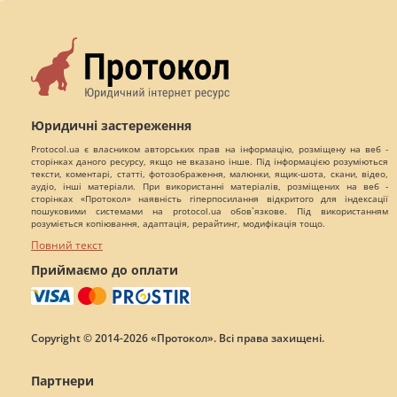
Юридичні застереження
Protocol.ua є власником авторських прав на інформацію, розміщену на веб -
сторінках даного ресурсу, якщо не вказано інше. Під інформацією розуміються
тексти, коментарі, статті, фотозображення, малюнки, ящик-шота, скани, відео,
аудіо, інші матеріали. При використанні матеріалів, розміщених на веб -
сторінках «Протокол» наявність гіперпосилання відкритого для індексації
пошуковими системами на protocol.ua обов`язкове. Під використанням
розуміється копіювання, адаптація, рерайтинг, модифікація тощо.
Повний текст
Приймаємо до оплати
Copyright © 2014-2026 «Протокол». Всі права захищені.
Партнери