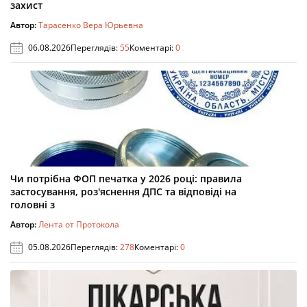
захист
Автор:
Тарасенко Вера Юрьевна
06.08.2026
Переглядів:
55
Коментарі:
0
Чи потрібна ФОП печатка у 2026 році: правила
застосування, роз'яснення ДПС та відповіді на
головні з
Автор:
Лента от Протокола
05.08.2026
Переглядів:
278
Коментарі:
0