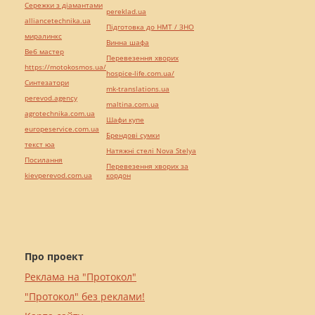
Сережки з діамантами
pereklad.ua
alliancetechnika.ua
Підготовка до НМТ / ЗНО
миралинкс
Винна шафа
Веб мастер
Перевезення хворих
https://motokosmos.ua/
hospice-life.com.ua/
Синтезатори
mk-translations.ua
perevod.agency
maltina.com.ua
agrotechnika.com.ua
Шафи купе
europeservice.com.ua
Брендові сумки
текст юа
Натяжні стелі Nova Stelya
Посилання
Перевезення хворих за
kievperevod.com.ua
кордон
Про проект
Реклама на "Протокол"
"Протокол" без реклами!