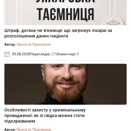
Штраф, догана чи в’язниця: що загрожує лікарю за
розголошення даних пацієнта
Автор:
Лента от Протокола
05.08.2026
Переглядів:
279
Коментарі:
0
Особливості захисту у кримінальному
провадженні: як зі свідка можна стати
підозрюваним
Автор:
Лента от Протокола