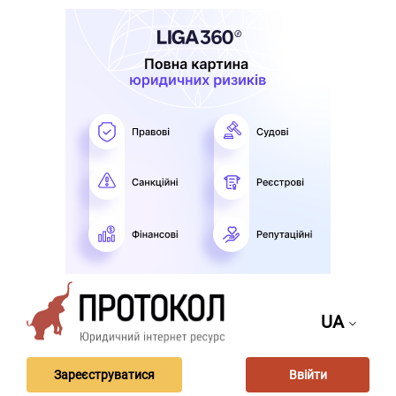
UA
Зареєструватися
Ввійти