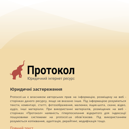
Юридичні застереження
Protocol.ua є власником авторських прав на інформацію, розміщену на веб -
сторінках даного ресурсу, якщо не вказано інше. Під інформацією розуміються
тексти, коментарі, статті, фотозображення, малюнки, ящик-шота, скани, відео,
аудіо, інші матеріали. При використанні матеріалів, розміщених на веб -
сторінках «Протокол» наявність гіперпосилання відкритого для індексації
пошуковими системами на protocol.ua обов`язкове. Під використанням
розуміється копіювання, адаптація, рерайтинг, модифікація тощо.
Повний текст