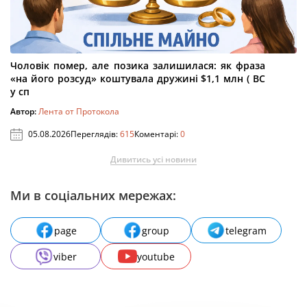
Чоловік помер, але позика залишилася: як фраза
«на його розсуд» коштувала дружині $1,1 млн ( ВС
у сп
Автор:
Лента от Протокола
05.08.2026
Переглядів:
615
Коментарі:
0
Дивитись усі новини
Ми в соціальних мережах:
page
group
telegram
viber
youtube