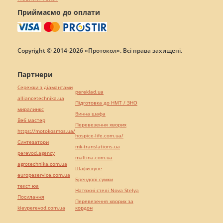
Приймаємо до оплати
Copyright © 2014-2026 «Протокол». Всі права захищені.
Партнери
Сережки з діамантами
pereklad.ua
alliancetechnika.ua
Підготовка до НМТ / ЗНО
миралинкс
Винна шафа
Веб мастер
Перевезення хворих
https://motokosmos.ua/
hospice-life.com.ua/
Синтезатори
mk-translations.ua
perevod.agency
maltina.com.ua
agrotechnika.com.ua
Шафи купе
europeservice.com.ua
Брендові сумки
текст юа
Натяжні стелі Nova Stelya
Посилання
Перевезення хворих за
kievperevod.com.ua
кордон