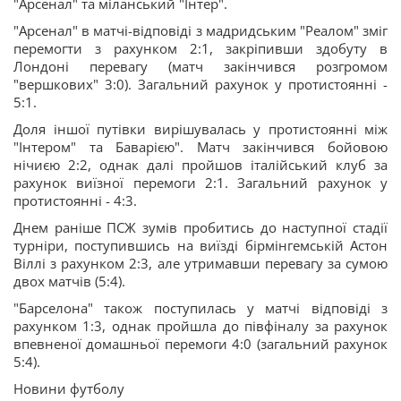
"Арсенал" та міланський "Інтер".
"Арсенал" в матчі-відповіді з мадридським "Реалом" зміг
перемогти з рахунком 2:1, закріпивши здобуту в
Лондоні перевагу (матч закінчився розгромом
"вершкових" 3:0). Загальний рахунок у протистоянні -
5:1.
Доля іншої путівки вирішувалась у протистоянні між
"Інтером" та Баварією". Матч закінчився бойовою
нічиєю 2:2, однак далі пройшов італійський клуб за
рахунок виїзної перемоги 2:1. Загальний рахунок у
протистоянні - 4:3.
Днем раніше ПСЖ зумів пробитись до наступної стадії
турніри, поступившись на виїзді бірмінгемській Астон
Віллі з рахунком 2:3, але утримавши перевагу за сумою
двох матчів (5:4).
"Барселона" також поступилась у матчі відповіді з
рахунком 1:3, однак пройшла до півфіналу за рахунок
впевненої домашньої перемоги 4:0 (загальний рахунок
5:4).
Новини футболу