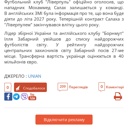
Футбольний клуб "Ліверпуль" офіційно оголосив, що
нападник Мохаммед Салах залишається у команді.
В англійських ЗМІ була інформація про те, що вона буде
діяти до літа 2027 року. Теперішній контракт Салаха з
"Ліверпулем" закінчувався влітку цього року.
Лідер збірної України та англійського клубу "Борнмут"
Ілля Забарний увійшов до списку найдорожчих
футболістів світу. У рейтингу найдорожчих
центральних захисників світу Забарний посів 27-ме
місце. Трансферна вартість українця оцінюється в 40
мільйонів євро.
ДЖЕРЕЛО :
UNIAN
0
209
0
Переглядів
Коментарі
Сподобалося
Відключити рекламу