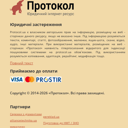
Юридичні застереження
Protocol.ua є власником авторських прав на інформацію, розміщену на веб -
сторінках даного ресурсу, якщо не вказано інше. Під інформацією розуміються
тексти, коментарі, статті, фотозображення, малюнки, ящик-шота, скани, відео,
аудіо, інші матеріали. При використанні матеріалів, розміщених на веб -
сторінках «Протокол» наявність гіперпосилання відкритого для індексації
пошуковими системами на protocol.ua обов`язкове. Під використанням
розуміється копіювання, адаптація, рерайтинг, модифікація тощо.
Повний текст
Приймаємо до оплати
Copyright © 2014-2026 «Протокол». Всі права захищені.
Партнери
Сережки з діамантами
pereklad.ua
alliancetechnika.ua
Підготовка до НМТ / ЗНО
миралинкс