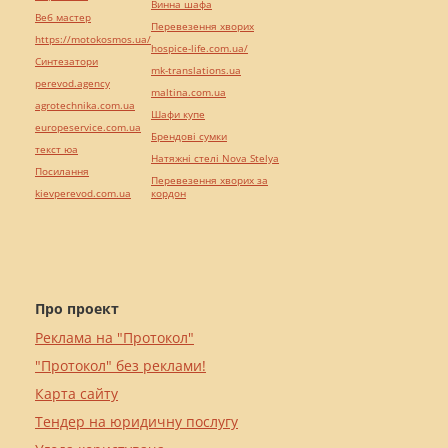
Винна шафа
Веб мастер
Перевезення хворих
https://motokosmos.ua/
hospice-life.com.ua/
Синтезатори
mk-translations.ua
perevod.agency
maltina.com.ua
agrotechnika.com.ua
Шафи купе
europeservice.com.ua
Брендові сумки
текст юа
Натяжні стелі Nova Stelya
Посилання
Перевезення хворих за
kievperevod.com.ua
кордон
Про проект
Реклама на "Протокол"
"Протокол" без реклами!
Карта сайту
Тендер на юридичну послугу