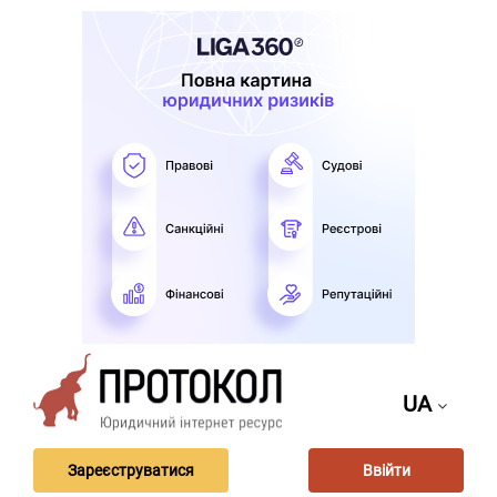
UA
Зареєструватися
Ввійти