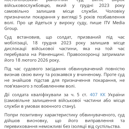
військовослужбовцю, який у грудні 2023 року
самовільно залишив місце служби. Чоловіку
призначили покарання у вигляді 5 років позбавлення
волі. Про це йдеться у вироку суду, пише ITV Media
Group.
Суд встановив, що солдат, призваний під час
мобілізації, 18 грудня 2023 року залишив місце
дислокації військової частини, яка на той час
перебувала на Рівненщині. Правоохоронці затримали
його 18 лютого 2026 року.
Під час судового засідання обвинувачений повністю
визнав свою вину та розкаявся у вчиненому. Проте суд
не знайшов підстав для призначення покарання, не
пов’язаного з позбавленням волі.
Дії солдата кваліфікували за ч. 5 ст.
407
КК
України
(самовільне залишення військової частини або місця
служби в умовах воєнного стану).
Попри позитивну характеристику обвинуваченого, суд
дійшов висновку, що його виправлення та
перевиховання неможливі без ізоляції від суспільства.