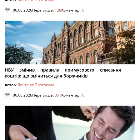
06.08.2026
Переглядів:
128
Коментарі:
0
НБУ змінив правила примусового списання
коштів: що зміниться для боржників
Автор:
Лента от Протокола
06.08.2026
Переглядів:
351
Коментарі:
0