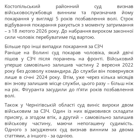
Костопільський районний суд визнав
військовослужбовця винним та призначив йому
покарання у вигляді 5 років позбавлення волі. Строк
відбування покарання рахується з моменту затримання
– з 18 лютого 2026 року. До набрання вироком законної
сили чоловік перебуватиме під вартою.
Більше про інші випадки покарання за СЗЧ
Раніше на Волині суд покарав чоловіка, який двічі
пішов у СЗЧ після поранень на фронті. Військовий
уперше самовільно залишив частину 2 вересня 2022
року без дозволу командира. До служби він повернувся
лише в січні 2024 року. Втім, уже через кілька місяців
він знову залишив місце служби, цього разу – більш ніж
на рік. Фігуранта засудили до п’яти років позбавлення
волі.
Також у Чернігівській області суд виніс вироки двом
військовим за СЗЧ. Один із них відмовився складати
присягу, а згодом втік, а другий – самовільно залишив
військову частину, маючи непогашену судимість.
Одного з засуджених суд визнав винним за двома
статтями, а іншого - за однією.