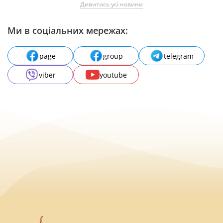
Дивитись усі новини
Ми в соціальних мережах:
page
group
telegram
viber
youtube