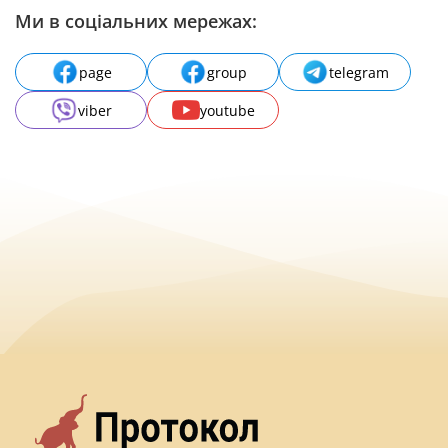
Ми в соціальних мережах:
page
group
telegram
viber
youtube