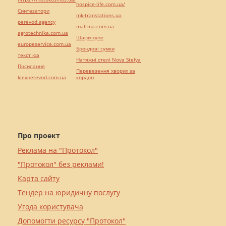
hospice-life.com.ua/
Синтезатори
mk-translations.ua
perevod.agency
maltina.com.ua
agrotechnika.com.ua
Шафи купе
europeservice.com.ua
Брендові сумки
текст юа
Натяжні стелі Nova Stelya
Посилання
Перевезення хворих за
kievperevod.com.ua
кордон
Про проект
Реклама на "Протокол"
"Протокол" без реклами!
Карта сайту
Тендер на юридичну послугу
Угода користувача
Допомогти ресурсу "Протокол"