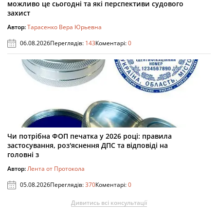
можливо це сьогодні та які перспективи судового
захист
Автор:
Тарасенко Вера Юрьевна
06.08.2026
Переглядів:
143
Коментарі:
0
Чи потрібна ФОП печатка у 2026 році: правила
застосування, роз'яснення ДПС та відповіді на
головні з
Автор:
Лента от Протокола
05.08.2026
Переглядів:
370
Коментарі:
0
Дивитись всі консультації