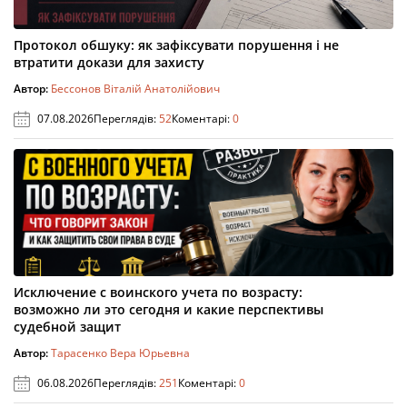
Протокол обшуку: як зафіксувати порушення і не
втратити докази для захисту
Автор:
Бессонов Віталій Анатолійович
07.08.2026
Переглядів:
52
Коментарі:
0
Исключение с воинского учета по возрасту:
возможно ли это сегодня и какие перспективы
судебной защит
Автор:
Тарасенко Вера Юрьевна
06.08.2026
Переглядів:
251
Коментарі:
0