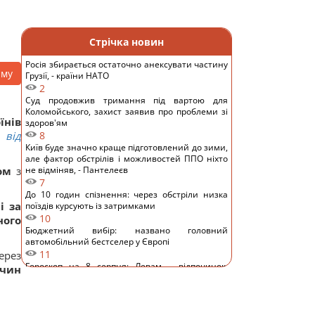
Стрічка новин
Росія збирається остаточно анексувати частину
аму
Грузії, - країни НАТО
2
Суд продовжив тримання під вартою для
Коломойського, захист заявив про проблеми зі
їнів
здоров'ям
 від
8
Київ буде значно краще підготовлений до зими,
але фактор обстрілів і можливостей ППО ніхто
ом
з
не відміняв, - Пантелеєв
7
До 10 годин спізнення: через обстріли низка
і за
поїздів курсують із затримками
10
ного
Бюджетний вибір: названо головний
автомобільний бестселер у Європі
11
ерез
Гороскоп на 8 серпня: Левам – відпочинок,
ичин
Козерогам – зустріч з рідними
10
У кримінальній справі ринку "Столичний"
матеріалами стали дописи про підтримку ЗСУ, -