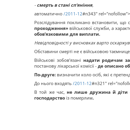
-
смерть в стані сп’яніння
,
автоматично
/2011-12
#n343" rel="nofollow"
Розслідування покликано встановити, що с
проходження»
військової служби, а харак
обов’язковими для виплати.
Невідповідності у висновках варто оскаржув
Обставини смерті не є військовою таємницею.
Військові зобов’язані
надати родичам за
постанову лікарської комісії -
де описано о
По-друге:
визначити коло осіб, які є прете
До нього входять
/2011-12
#n321" rel="nofol
В той же час,
не лише дружина й діти
господарство
із померлим
.