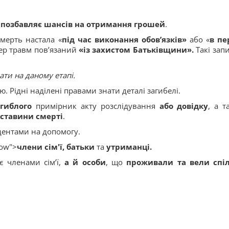
>
позбавляє шансів
на отримання грошей
.
мерть настала «
під час виконання обов’язків»
або «
в пе
тер травм пов’язаний
«із захистом Батьківщини».
Такі запи
ати на даному етапі.
 Рідні наділені правами знати деталі загибелі.
гиблого
примірник акту розслідування
або довідку
, а т
бставини смерті
.
ндентами на допомогу.
low">
члени сім'ї, батьки
та
утриманці
.
є членами сім’ї,
а й особи
, що
проживали та вели спі