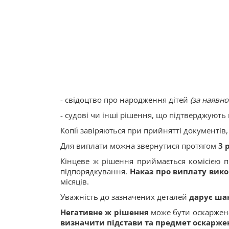
- свідоцтво про народження дітей
(за наявнос
- судові чи інші рішення, що підтверджую
Копії завіряються при прийнятті документів,
Для виплати можна звернутися протягом
3 
Кінцеве ж рішення приймається комісією п
підпорядкування.
Наказ про виплату
вико
місяців.
Уважність до зазначених деталей
дарує ша
Негативне ж рішення
може бути оскаржен
визначити
підстави та предмет оскарже