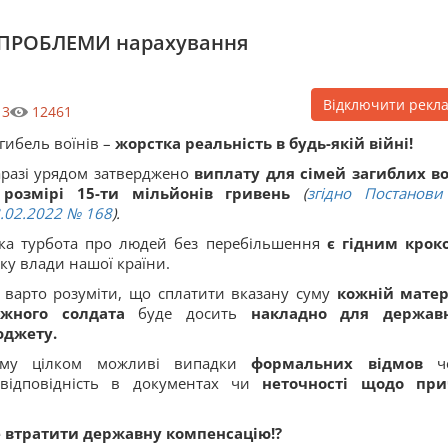
/ ПРОБЛЕМИ нарахування
Відключити рекл
3
12461
гибель воїнів –
жорстка реальність в будь-якій війні!
разі урядом затверджено
виплату для сімей загиблих во
 розмірі 15-ти мільйонів гривень
(
згідно Постанови
.02.2022 № 168
)
.
ка турбота про людей без перебільшення
є гідним крок
ку влади нашої країни.
 варто розуміти, що сплатити вказану суму
кожній матер
ожного солдата
буде досить
накладно для держав
юджету.
ому цілком можливі випадки
формальних відмов
ч
відповідність в документах
чи
неточності щодо пр
е втратити державну компенсацію!?