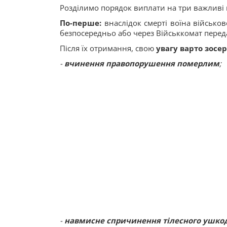
Розділимо порядок виплати на три важливі 
По-перше:
внаслідок смерті воїна військо
безпосередньо або через Військкомат пере
Після їх отримання, свою
увагу варто зосе
-
вчинення правопорушення померлим
;
-
навмисне спричинення тілесного ушко