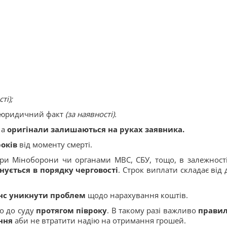
ті);
ть юридичний факт
(за наявності).
 а
оригінали залишаються на руках заявника.
років
від моменту смерті.
ри Міноборони чи органами МВС, СБУ, тощо, в залежності
нується в порядку черговості
. Строк виплати складає від 
нс уникнути проблем
щодо нарахування коштів.
о до суду
протягом півроку
. В такому разі важливо
правил
ння
аби не втратити надію на отримання грошей.