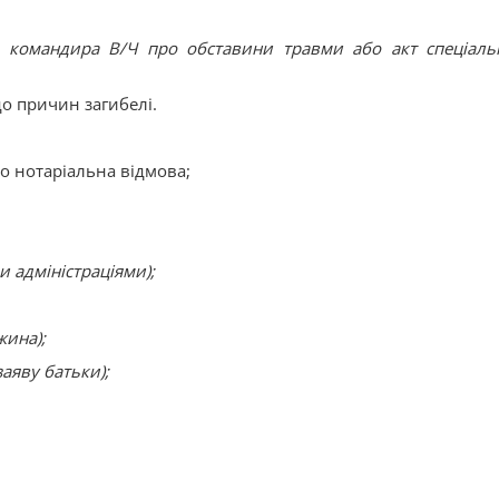
а командира В/Ч про обставини травми або акт спеціаль
до причин загибелі.
бо нотаріальна відмова;
и адміністраціями);
жина);
аяву батьки);