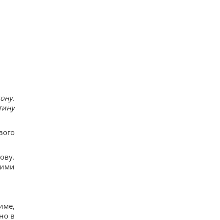
ону.
тину
вого
ову.
мими
име,
но в