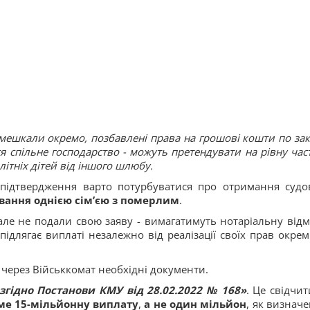
мешкали окремо, позбавлені права на грошові кошти по зак
ся спільне господарство - можуть претендувати на рівну час
ітніх дітей від іншого шлюбу.
 підтвердження варто потурбуватися про отримання судо
ання однією сім’єю з померлим
.
, але не подали свою заяву - вимагатимуть нотаріальну відм
підлягає виплаті незалежно від реалізації своїх прав окре
 через Військкомат необхідні документи.
згідно Постанови КМУ від 28.02.2022 № 168»
. Це свідчит
ме 15-мільйонну виплату
,
а не один мільйон
, як визначе