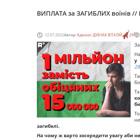
ВИПЛАТА за ЗАГИБЛИХ воїнів /
12.07.2022
Автор:
Адвокат ДУБЧАК ВІТАЛІЙ
29
За
На
у
28
Та
бо
Та
к
б
Т
не
загибелі.
На чому ж варто зосередити увагу аби н