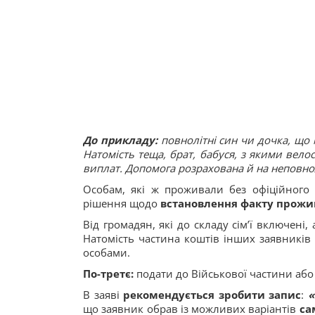
До прикладу:
повнолітні син чи дочка, що 
Натомість теща, брат, бабуся, з якими вело
виплат. Допомога розрахована й на неповнол
Особам, які ж проживали без офіційного
рішення щодо
встановлення факту прожив
Від громадян, які до складу сім’ї включені
Натомість частина коштів інших заявників 
особами.
По-третє:
подати
до Військової частини або
В заяві
рекомендується зробити запис
:
«
що заявник обрав із можливих варіантів
са