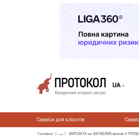
UA
Сервіси для клієнтів
Серві
...
Головна
ВИПЛАТА за ЗАГИБЛИХ воїнів // ПРОБ