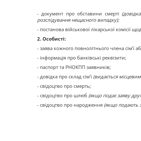
- документ про обставини смерті
(довідк
розслідування нещасного випадку);
- постанова військової лікарської комісії що
2. Особисті:
- заява кожного повнолітнього члена сім’ї а
- інформація про банківські реквізити;
- паспорт та РНОКПП заявників;
- довідка про склад сім’ї
(видається місцевим
- свідоцтво про смерть;
- свідоцтво про шлюб
(якщо подає заяву дру
- свідоцтво про народження
(якщо подають з