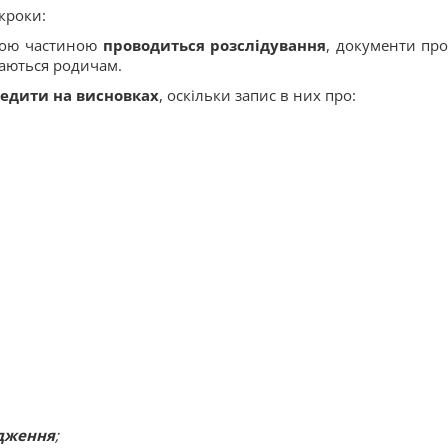
кроки:
вою частиною
проводиться розслідування
, документи про
даються родичам.
редити на висновках
, оскільки запис в них про:
дження
;