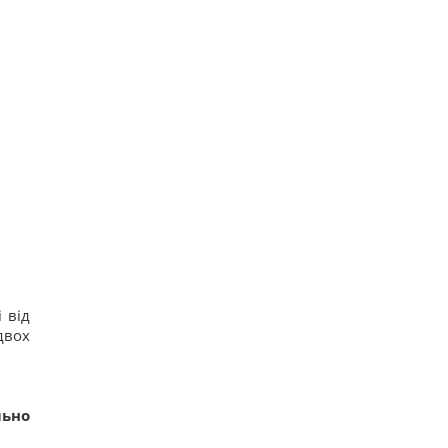
 від
двох
ьно