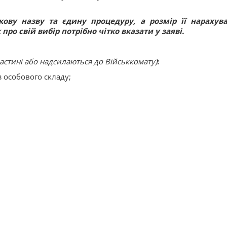
ову назву та єдину процедуру, а розмір її нарахув
ро свій вибір потрібно чітко вказати у заяві.
частині або надсилаються до Військкомату)
:
з особового складу;