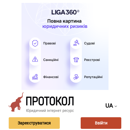
UA
Зареєструватися
Ввійти