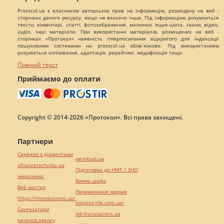
Protocol.ua є власником авторських прав на інформацію, розміщену на веб -
сторінках даного ресурсу, якщо не вказано інше. Під інформацією розуміються
тексти, коментарі, статті, фотозображення, малюнки, ящик-шота, скани, відео,
аудіо, інші матеріали. При використанні матеріалів, розміщених на веб -
сторінках «Протокол» наявність гіперпосилання відкритого для індексації
пошуковими системами на protocol.ua обов`язкове. Під використанням
розуміється копіювання, адаптація, рерайтинг, модифікація тощо.
Повний текст
Приймаємо до оплати
Copyright © 2014-2026 «Протокол». Всі права захищені.
Партнери
Сережки з діамантами
pereklad.ua
alliancetechnika.ua
Підготовка до НМТ / ЗНО
миралинкс
Винна шафа
Веб мастер
Перевезення хворих
https://motokosmos.ua/
hospice-life.com.ua/
Синтезатори
mk-translations.ua
perevod.agency