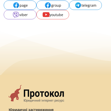
page
group
telegram
viber
youtube
Юридичні застереження