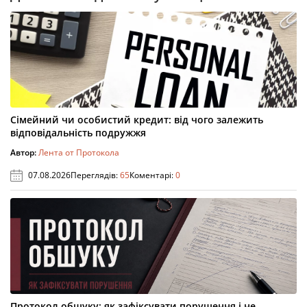
Сімейний чи особистий кредит: від чого залежить
відповідальність подружжя
Автор:
Лента от Протокола
07.08.2026
Переглядів:
65
Коментарі:
0
Протокол обшуку: як зафіксувати порушення і не