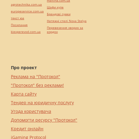
maltina.com.ua
agrotechnika.com.ua
Шафи купе
europeservice.com.ua
Брендові сумки
текст юа
Натяжні стелі Nova Stelya
Посилання
Перевезення хворих за
kievperevod.com.ua
кордон
Про проект
Реклама на "Протокол"
"Протокол" без реклами!
Карта сайту
Тендер на юридичну послугу
Угода користувача
Допомогти ресурсу "Протокол"
Кредит онлайн
iGaming Protocol