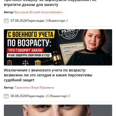
втратити докази для захисту
Автор:
Бессонов Віталій Анатолійович
07.08.2026
Переглядів:
58
Коментарі:
0
Исключение с воинского учета по возрасту:
возможно ли это сегодня и какие перспективы
судебной защит
Автор:
Тарасенко Вера Юрьевна
06.08.2026
Переглядів:
263
Коментарі:
0