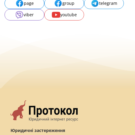
page
group
telegram
viber
youtube
Юридичні застереження