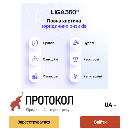
UA
Зареєструватися
Ввійти