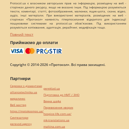
Protocol.ua є власником авторських прав на інформацію, розміщену на веб -
сторінках даного ресурсу, якщо не вказано інше. Під інформацією розуміються
тексти, коментарі, статті, фотозображення, малюнки, ящик-шота, скани, відео,
аудіо, інші матеріали. При використанні матеріалів, розміщених на веб -
сторінках «Протокол» наявність гіперпосилання відкритого для індексації
пошуковими системами на protocol.ua обов`язкове. Під використанням
розуміється копіювання, адаптація, рерайтинг, модифікація тощо.
Повний текст
Приймаємо до оплати
Copyright © 2014-2026 «Протокол». Всі права захищені.
Партнери
Сережки з діамантами
pereklad.ua
alliancetechnika.ua
Підготовка до НМТ / ЗНО
миралинкс
Винна шафа
Веб мастер
Перевезення хворих
https://motokosmos.ua/
hospice-life.com.ua/
Синтезатори
mk-translations.ua
perevod.agency
maltina.com.ua