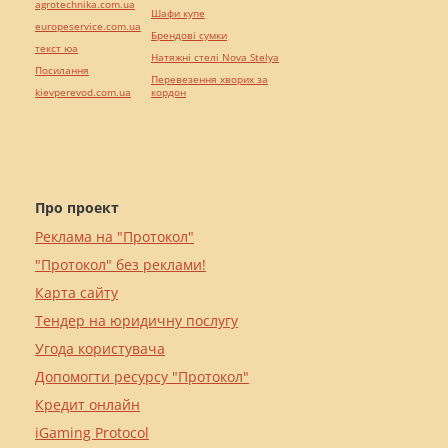
agrotechnika.com.ua
Шафи купе
europeservice.com.ua
Брендові сумки
текст юа
Натяжні стелі Nova Stelya
Посилання
Перевезення хворих за
kievperevod.com.ua
кордон
Про проект
Реклама на "Протокол"
"Протокол" без реклами!
Карта сайту
Тендер на юридичну послугу
Угода користувача
Допомогти ресурсу "Протокол"
Кредит онлайн
iGaming Protocol