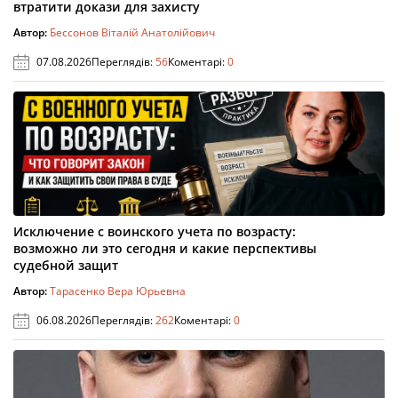
втратити докази для захисту
Автор:
Бессонов Віталій Анатолійович
07.08.2026
Переглядів:
56
Коментарі:
0
Исключение с воинского учета по возрасту:
возможно ли это сегодня и какие перспективы
судебной защит
Автор:
Тарасенко Вера Юрьевна
06.08.2026
Переглядів:
262
Коментарі:
0