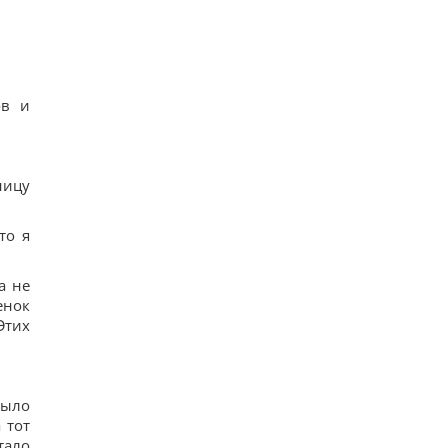
ов и
ницу
то я
а не
енок
Этих
было
 тот
тало