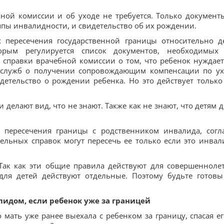
бной комиссии и об уходе не требуется. Только документ
ппы инвалидности, и свидетельство об их рождении.
х пересечения государственной границы относительно д
орым регулируется список документов, необходимых
 справки врачебной комиссии о том, что ребенок нуждает
 служб о получении сопровождающим компенсации по ух
етельство о рождении ребенка. Но это действует только
делают вид, что не знают. Также как не знают, что детям д
пересечения границы с родственником инвалида, согл
льных справок могут пересечь ее только если это инвал
Так как эти общие правила действуют для совершенноле
для детей действуют отдельные. Поэтому будьте готовы
лидом, если ребенок уже за границей
о мать уже ранее выехала с ребенком за границу, спасая ег