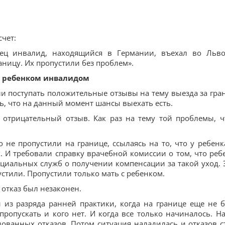
счет:
отец инвалид, находящийся в Германии, въехал во Льв
аницу. Их пропустили без проблем».
с ребенком инвалидом
ли поступать положительные отзывы на тему выезда за гра
ь, что на данный момент шансы выехать есть.
и отрицательный отзыв. Как раз на тему той проблемы, ч
 не пропустили на границе, ссылаясь на то, что у ребенк
. И требовали справку врачебной комиссии о том, что реб
оциальных служб о получении компенсации за такой уход. 
устили. Пропустили только мать с ребенком.
 отказ был незаконен.
й из разряда ранней практики, когда на границе еще не 
 пропускать и кого нет. И когда все только начиналось. На
ванных отказов. Потом ситуация наладилась и отказов с