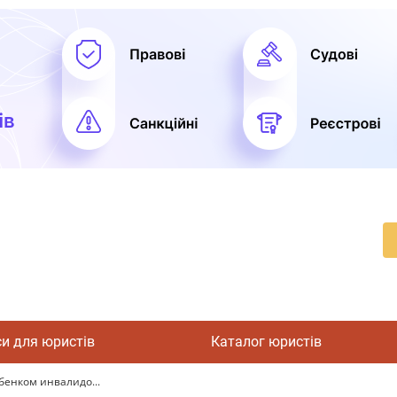
си для юристів
Каталог юристів
бенком инвалидо...