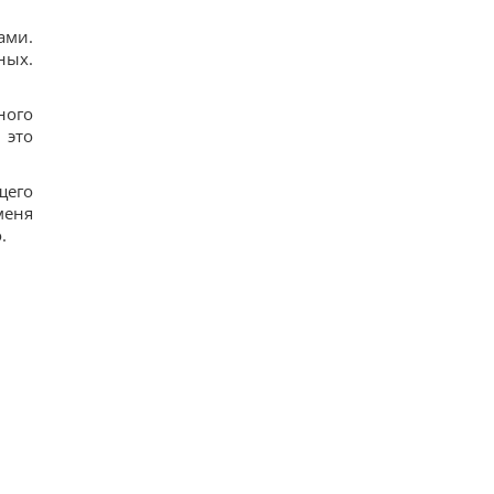
ами.
ных.
ного
 это
щего
меня
.