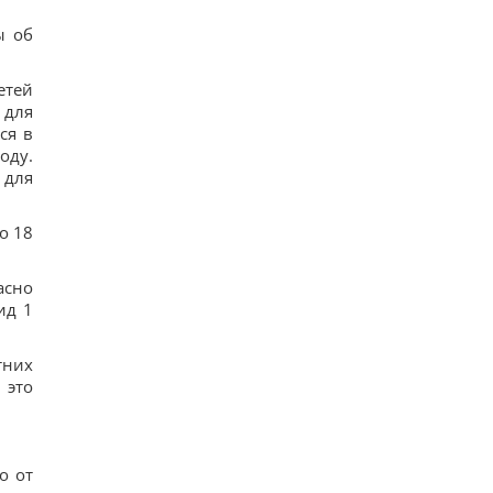
ы об
етей
 для
ся в
оду.
 для
о 18
асно
ид 1
тних
 это
о от