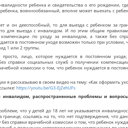
валидности ребенка и свидетельства о его рождении, гд
ц ребенка, военнообязанный, вполне может выехать с ребе
ет и он дееспособный, то для выезда с ребенком за гра
сто для выезда с инвалидом. И по этим общим правилам
компенсации по уходу за инвалидом, а также без спр
дается в постоянном уходе возможен только при условии, ч
ид 1 или 2 группы.
просто, лицо, которое нуждается в постоянном уходе,
 без справки социальных служб о получении компенсаци
врачебной комиссии о том, что ребенок нуждается в постоя
ии я рассказываю в своем видео на тему: «Как оформить ухо
 ссылке:
https://youtu.be/G3-EjZehUFs
 инвалидом, распространенные проблемы и вопрос
роблеме, что у детей до 18 лет не указывается инвалиднос
а границе, ссылаясь на то, что нет подтверждения, что да
у без справки врачебной комиссии о том, что ребенок нужда
 служб о получении сопровождающим компенсации по уход