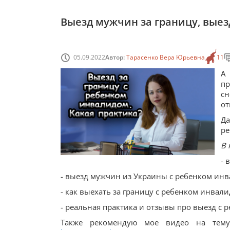
Выезд мужчин за границу, вые
05.09.2022
Автор:
Тарасенко Вера Юрьевна
11
А 
пр
сн
от
Да
ре
В 
- 
- выезд мужчин из Украины с ребенком ин
- как выехать за границу с ребенком инвали
- реальная практика и отзывы про выезд с
Также рекомендую мое видео на тему