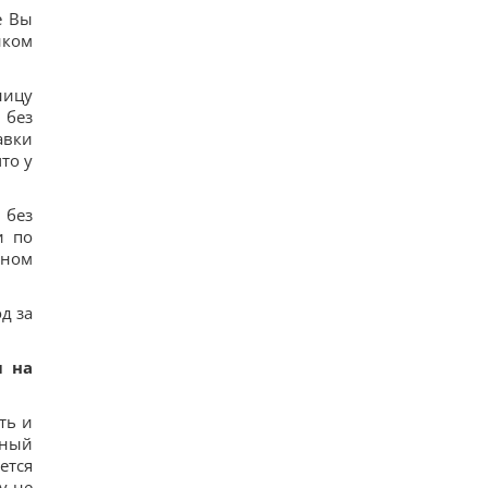
Коломойського, захист заявив про проблеми зі
е Вы
здоров'ям
нком
13
Київ буде значно краще підготовлений до зими,
але фактор обстрілів і можливостей ППО ніхто
ницу
не відміняв, - Пантелеєв
 без
10
авки
До 10 годин спізнення: через обстріли низка
поїздів курсують із затримками
то у
15
Бюджетний вибір: названо головний
автомобільний бестселер у Європі
 без
17
и по
Гороскоп на 8 серпня: Левам – відпочинок,
нном
Козерогам – зустріч з рідними
13
д за
ы на
ть и
нный
ется
у не