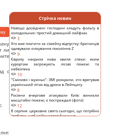
Стрічка новин
Навіщо досвідчені господині кладуть фольгу в
аму
холодильник: простий домашній лайфхак
3
жену
Хто має платити за сімейну відпустку: британців
здивували очікування покоління Z
т ли
9
чите
Європу накрила нова хвиля спеки: яким
курортам загрожують лісові пожежі та
небезпека
зд с
10
"Сміливо і мужньо": ЗМІ розкрили, хто врятував
український літак від дрона в Лейпцигу
8
Росіяни вчергове атакували Київ: виникли
масштабні пожежі, є постраждалі (фото)
;
12
8 серпня: церковне свято сьогодні, що потрібно
зробити, щоб здійснилося бажання
13
Україна у липні збила 87% ударних дронів і
лише 15% балістичних ракет, - звіт
лке:
11