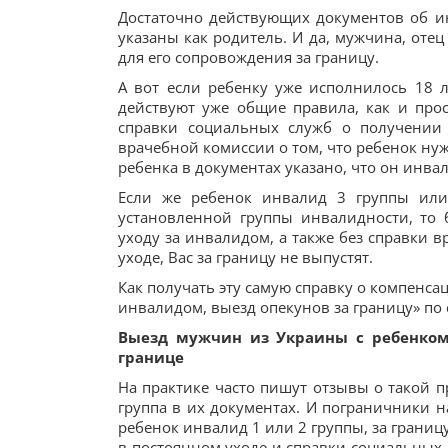
Достаточно действующих документов об ин
указаны как родитель. И да, мужчина, оте
для его сопровождения за границу.
А вот если ребенку уже исполнилось 18 л
действуют уже общие правила, как и про
справки социальных служб о получении 
врачебной комиссии о том, что ребенок нуж
ребенка в документах указано, что он инвал
Если же ребенок инвалид 3 группы или 
установленной группы инвалидности, то
уходу за инвалидом, а также без справки 
уходе, Вас за границу не выпустят.
Как получать эту самую справку о компенсац
инвалидом, выезд опекунов за границу» по
Выезд мужчин из Украины с ребенком
границе
На практике часто пишут отзывы о такой п
группа в их документах. И пограничники н
ребенок инвалид 1 или 2 группы, за границ
в постоянном уходе и справки социальных