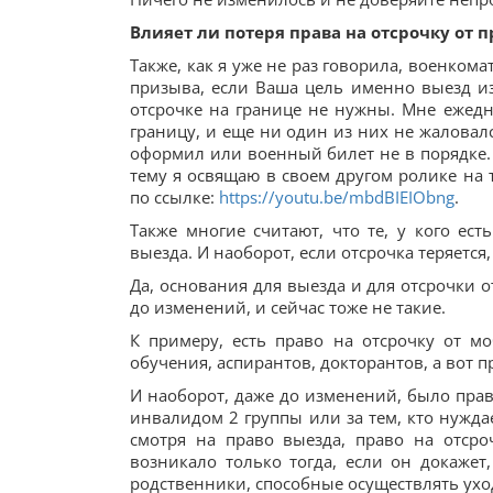
Влияет ли потеря права на отсрочку от 
Также, как я уже не раз говорила, военкома
призыва, если Ваша цель именно выезд и
отсрочке на границе не нужны. Мне ежедн
границу, и еще ни один из них не жаловалс
оформил или военный билет не в порядке. 
тему я освящаю в своем другом ролике на 
по ссылке:
https://youtu.be/mbdBIEIObng
.
Также многие считают, что те, у кого ест
выезда. И наоборот, если отсрочка теряется
Да, основания для выезда и для отсрочки
до изменений, и сейчас тоже не такие.
К примеру, есть право на отсрочку от 
обучения, аспирантов, докторантов, а вот п
И наоборот, даже до изменений, было прав
инвалидом 2 группы или за тем, кто нужда
смотря на право выезда, право на отсро
возникало только тогда, если он докажет
родственники, способные осуществлять ухо