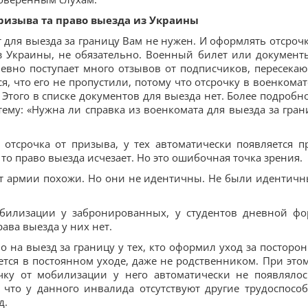
призыва та право выезда из Украины
т для выезда за границу Вам не нужен. И оформлять отсрочк
з Украины, не обязательно. Военный билет или документ
евно поступает много отзывов от подписчиков, пересека
я, что его не пропустили, потому что отсрочку в военкомат
Этого в списке документов для выезда нет. Более подробно
тему: «Нужна ли справка из военкомата для выезда за гран
ь отсрочка от призыва, у тех автоматически появляется п
, то право выезда исчезает. Но это ошибочная точка зрения.
 от армии похожи. Но они не идентичны. Не были идентич
мобилизации у забронированных, у студентов дневной ф
рава выезда у них нет.
о на выезд за границу у тех, кто оформил уход за посторо
ется в постоянном уходе, даже не родственником. При этом
чку от мобилизации у него автоматически не появлялос
, что у данного инвалида отсутствуют другие трудоспосо
д.