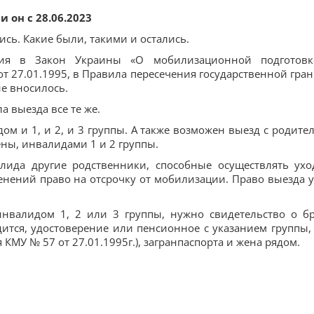
 он с 28.06.2023
ись. Какие были, такими и остались.
ния в Закон Украины «О мобилизационной подготов
т 27.01.1995, в Правила пересечения государственной гра
е вносилось.
 выезда все те же.
ом и 1, и 2, и 3 группы. А также возможен выезд с родите
ены, инвалидами 1 и 2 группы.
алида другие родственники, способные осуществлять ухо
енений право на отсрочку от мобилизации. Право выезда у
инвалидом 1, 2 или 3 группы, нужно свидетельство о бр
ится, удостоверение или пенсионное с указанием группы,
 КМУ № 57 от 27.01.1995г.), загранпаспорта и жена рядом.