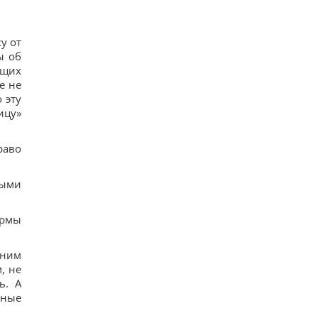
у от
ы об
ющих
е не
 эту
ицу»
раво
ными
ормы
нним
, не
ь. А
бные