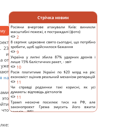
Стрічка новин
Росіяни вчергове атакували Київ: виникли
аму
масштабні пожежі, є постраждалі (фото)
2
оект
8 серпня: церковне свято сьогодні, що потрібно
зробити, щоб здійснилося бажання
. 23
9
е и
Україна у липні збила 87% ударних дронів і
а от
лише 15% балістичних ракет, - звіт
 уже
10
пают
Росія платитиме Україні по $20 млрд на рік:
економіст оцінив реальний механізм репарацій
я на
11
Чи справді родзинки такі корисні, як усі
Вами
думають: відповідь дієтологів
11
 это
Трамп неохоче посилює тиск на РФ, але
ойти
законопроект Грема змусить його вжити
 что
заходів, - WSJ
10
Саудівська Аравія, Пакистан і Туреччина уклали
лке:
угоду про взаємну оборону, - Reuters
12