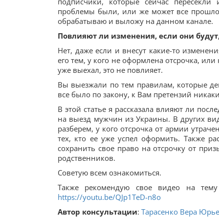
подписчики, которые сейчас пересекли 
проблемы были, или же может все прошло 
обрабатываю и выложу на данном канале.
Повлияют ли изменения, если они будут
Нет, даже если и внесут какие-то изменени
его тем, у кого не оформлена отсрочка, или к
уже выехал, это не повлияет.
Вы выезжали по тем правилам, которые дей
все было по закону, к Вам претензий никак
В этой статье я рассказала влияют ли пос
на выезд мужчин из Украины. В других вид
разберем, у кого отсрочка от армии утрачен
тех, кто ее уже успел оформить. Также р
сохранить свое право на отсрочку от призыв
родственников.
Советую всем ознакомиться.
Также рекомендую свое видео на тему
https://youtu.be/QJp1TeD-n8o
Автор консультации
:
Тарасенко Вера Юрь