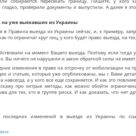
или собираются пересекать границу. Пишите, у кого к
гладко, проверили документы и выпустили. А далее я это
, на уже выехавших из Украины
я в Правила выезда из Украины сейчас, и, к примеру, запр
ак-то ограничат круг лиц, у кого будет право выезда, на тех
ствовали на момент Вашего выезда. Поэтому если тогда у
их. Вы ничего не нарушили и закон обратной силы не имеет
ледние изменения в праве на отсрочку от мобилизации на п
ео и статьях, которые уже опубликованы, мы с Вами дета
а навсегда, а у кого все еще сохраняется. И как это повлияе
асскажу про хитрые методы, как можно обойти ограничен
а для тех, кто в группе риска. И как доказать, что нет др
 последних изменений в выезде из Украины по ссы
евна