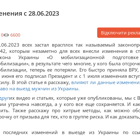
нения с 28.06.2023
Відключити рекл
0
6600
.06.2023 всех застал врасплох так называемый законопр
42, которым незаметно для всех внесли изменения в ст
акона Украины «О мобилизационной подготовк
билизации», в результате чего многие, у кого была отсрочк
билизации, теперь ее потеряли. Его быстро приняла ВРУ,
 июня его подписал Президент и с 1 июля изменения всту
силу. В этой статье я расскажу,
влияют ли данные изменени
аво на выезд мужчин из Украины.
друг
их видео и статьях, которые уже опубликованы, мы с 
ии утрачена навсегда, а у кого все еще сохраняется. И как
мить. Также расскажу про хитрые методы, как можно об
чку от призыва для тех, кто в группе риска. И как доказать,
 последних изменений в выезде из Украины по ссы