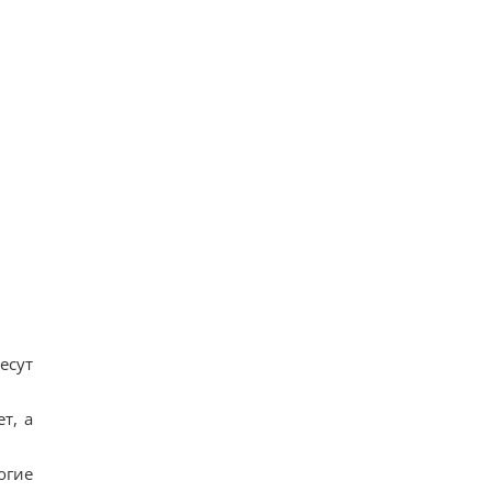
есут
т, а
огие