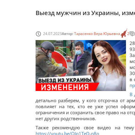
Выезд мужчин из Украины, изме
24.07.2023
Автор:
Тарасенко Вера Юрьевна
2
28
93
З
мо
мо
30
в 
пр
В 
детально разберем, у кого отсрочка от арм
повлияет на тех, кто ее уже успел офор
ограничения и сохранить свое право на отсро
нет других родственников.
Также рекомендую свое видео на тему
https://youtu.be/QJp1TeD-n8o