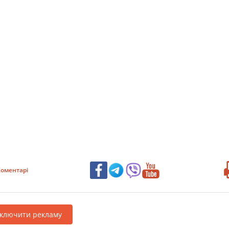
оментарі
дключити рекламу