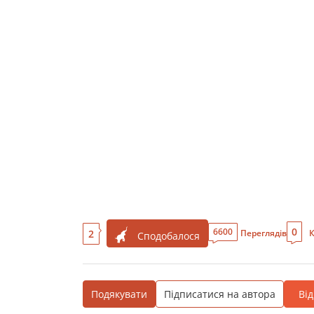
0
6600
2
Переглядів
К
Сподобалося
Подякувати
Підписатися на автора
Ві