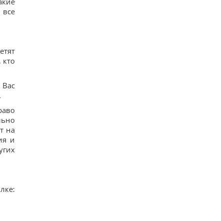
акие
 все
етят
, кто
 Вас
.
раво
льно
т на
ия и
угих
лке: