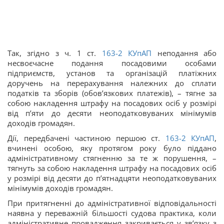
Так, згідно з ч. 1 ст.
163-2
КУпАП
неподання або
несвоєчасне подання посадовими особами
підприємств, установ та організацій платіжних
доручень на перерахування належних до сплати
податків та зборів (обов’язкових платежів), – тягне за
собою накладення штрафу на посадових осіб у розмірі
від п’яти до десяти неоподатковуваних мінімумів
доходів громадян.
Дії, передбачені частиною першою ст.
163-2
КУпАП
,
вчинені особою, яку протягом року було піддано
адміністративному стягненню за те ж порушення, –
тягнуть за собою накладення штрафу на посадових осіб
у розмірі від десяти до п’ятнадцяти неоподатковуваних
мінімумів доходів громадян.
При притягненні до адміністративної відповідальності
наявна у переважній більшості судова практика, коли
адміністративне провадження закривається у зв’язку з