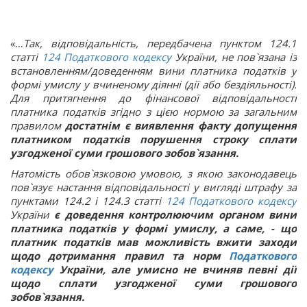
«…
Так, відповідальність, передбачена пунктом 124.1
статті
124
Податкового кодексу
України, не пов`язана із
встановленням/доведенням вини платника податків у
формі умислу у вчиненому діянні (дії або бездіяльності).
Для притягнення до фінансової відповідальності
платника податків згідно з цією нормою за загальним
правилом
достатнім є виявлення факту допущення
платником податків порушення строку сплати
узгодженої суми грошового зобов`язання.
Натомість обов`язковою умовою, з якою законодавець
пов`язує настання відповідальності у вигляді штрафу за
пунктами 124.2 і 124.3 статті
124
Податкового кодексу
України
є доведення контролюючим органом вини
платника податків у формі умислу, а саме, - що
платник податків мав можливість вжити заходи
щодо дотримання правил та норм
Податкового
кодексу
України, але умисно не вчиняв певні дії
щодо сплати узгодженої суми грошового
зобов`язання.