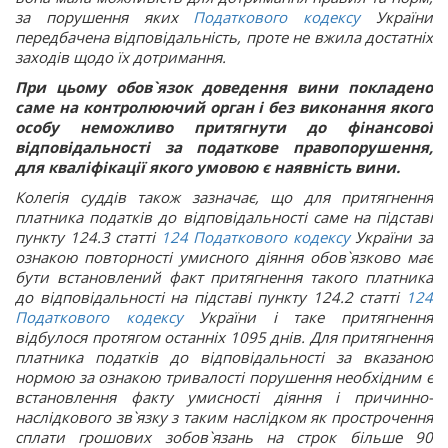
за порушення яких
Податкового кодексу
України
передбачена відповідальність, проте не вжила достатніх
заходів щодо їх дотримання.
При цьому обов`язок доведення вини покладено
саме на контролюючий орган і без виконання якого
особу неможливо притягнути до фінансової
відповідальності за податкове правопорушення,
для кваліфікації якого умовою є наявність вини.
Колегія суддів також зазначає, що для притягнення
платника податків до відповідальності саме на підставі
пункту 124.3 статті
124
Податкового кодексу
України за
ознакою повторності умисного діяння обов`язково має
бути встановлений факт притягнення такого платника
до відповідальності на підставі пункту 124.2 статті
124
Податкового кодексу
України і таке притягнення
відбулося протягом останніх 1095 днів. Для притягнення
платника податків до відповідальності за вказаною
нормою за ознакою тривалості порушення необхідним є
встановлення факту умисності діяння і причинно-
наслідкового зв`язку з таким наслідком як прострочення
сплати грошових зобов`язань на строк більше 90