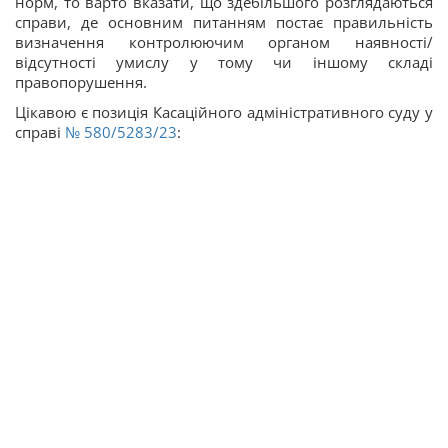
норм, то варто вказати, що здебільшого розглядаються
справи, де основним питанням постає правильність
визначення контролюючим органом наявності/
відсутності умислу у тому чи іншому складі
правопорушення.
Цікавою є позиція Касаційного адміністративного суду у
справі
№ 580/5283/23
: