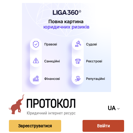
UA
Зареєструватися
Ввійти