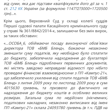
від суми, яка дає підстави кваліфікувати його дії за ч. 1
ст.
212
КК
України (за формулою 1147?2?3000=1720500
грн)…».
Крім цього, Верховний Суд у складі колегії суддів
Першої судової палати Касаційного кримінального суду
у справі № 361/8842/2014-к, залишаючи без змін вирок,
за таких обставин:
«
…ОСОБА_6, обіймаючи посаду виконуючої обов`язки
директора ТОВ «БМБ Бленд», бажаючи незаконно
зменшити суму податків, яку необхідно було сплатити
до бюджету, забезпечила надходження до бухгалтерії
ТОВ «БМБ Бленд» підроблених первинних документів,
які містять завідомо неправдиві відомості про нібито
проведені фінансові взаємовідносини з ПП «Кампус-21»,
що забезпечило ухилення від сплати податків ТОВ «БМБ
Бленд» з липня 2009 року по листопад 2009 року в сумі
4015630 гривень, та призвело до фактичного не
надходження до бюджету коштів в особливо великих
розмірах.
Загальна сума по недійсних (нікчемних)
податкових накладних, незаконно виписаних від імені
ПП «Кампус-21» склала 24093780 гривень (в т.ч. ПДВ на