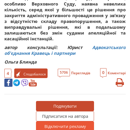
особливо Верховного Суду, наявна невелика
кількість, серед якої у більшості це рішення про
закриття адміністративного провадження у зв’язку
з відсутністю складу правопорушення, а також
виправдувальні рішення, які в подальшому
залишаються без змін судами апеляційної та
касаційної інстанцій.
автор консультації: Юрист
Адвокатського
об'єднання Кравець і партнери
Ольга Блинда
0
5706
4
Переглядів
Коментарі
Сподобалося
Подякувати
Підписатися на автора
Відключити рекламу