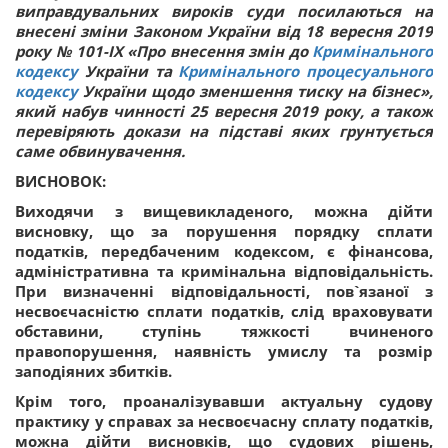
виправдувальних вироків суди посилаються на
внесені зміни Законом України від 18 вересня 2019
року № 101-IX «Про внесення змін до
Кримінального
кодексу
України та
Кримінального процесуального
кодексу
України щодо зменшення тиску на бізнес»,
який набув чинності 25 вересня 2019 року, а також
перевіряють докази на підставі яких грунтується
саме обвинувачення.
ВИСНОВОК:
Виходячи з вищевикладеного, можна дійти
висновку, що за порушення порядку сплати
податків, передбаченим кодексом, є фінансова,
адміністративна та кримінальна відповідальність.
При визначенні відповідальності, пов`язаної з
несвоєчасністю сплати податків, слід враховувати
обставини, ступінь тяжкості вчиненого
правопорушення, наявність умислу та розмір
заподіяних збитків.
Крім того, проаналізувавши актуальну судову
практику у справах за несвоєчасну сплату податків,
можна дійти висновків, що судових рішень,