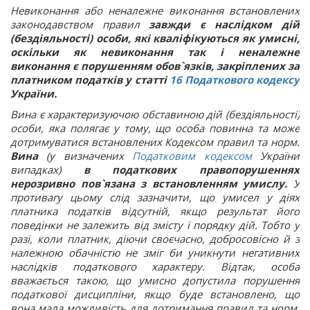
Невиконання або неналежне виконання встановлених
законодавством правил
завжди є наслідком дій
(бездіяльності) особи, які кваліфікуються як умисні,
оскільки як невиконання так і неналежне
виконання є порушенням обов`язків, закріплених за
платником податків у статті
16
Податкового кодексу
України.
Вина є характеризуючою обставиною дій (бездіяльності)
особи, яка полягає у тому, що особа повинна та може
дотримуватися встановлених Кодексом правил та норм.
Вина
(у визначених
Податковим кодексом
України
випадках)
в податкових правопорушеннях
нерозривно пов`язана з встановленням умислу.
У
противагу цьому слід зазначити, що умисел у діях
платника податків відсутній, якщо результат його
поведінки не залежить від змісту і порядку дій. Тобто у
разі, коли платник, діючи своєчасно, добросовісно й з
належною обачністю не зміг би уникнути негативних
наслідків податкового характеру. Відтак, особа
вважається такою, що умисно допустила порушення
податкової дисципліни, якщо буде встановлено, що
вона мала можливість для дотримання правил та норм,