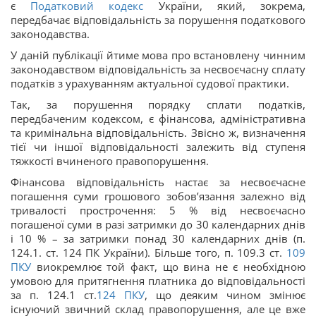
є
Податковий кодекс
України, який, зокрема,
передбачає відповідальність за порушення податкового
законодавства.
У даній публікації йтиме мова про встановлену чинним
законодавством відповідальність за несвоєчасну сплату
податків з урахуванням актуальної судової практики.
Так, за порушення порядку сплати податків,
передбаченим кодексом, є фінансова, адміністративна
та кримінальна відповідальність. Звісно ж, визначення
тієї чи іншої відповідальності залежить від ступеня
тяжкості вчиненого правопорушення.
Фінансова відповідальність настає за несвоєчасне
погашення суми грошового зобов’язання залежно від
тривалості прострочення: 5 % від несвоєчасно
погашеної суми в разі затримки до 30 календарних днів
і 10 % – за затримки понад 30 календарних днів (п.
124.1. ст. 124 ПК України). Більше того, п. 109.3 ст.
109
ПКУ
виокремлює той факт, що вина не є необхідною
умовою для притягнення платника до відповідальності
за п. 124.1 ст.
124
ПКУ
, що деяким чином змінює
існуючий звичний склад правопорушення, але це вже