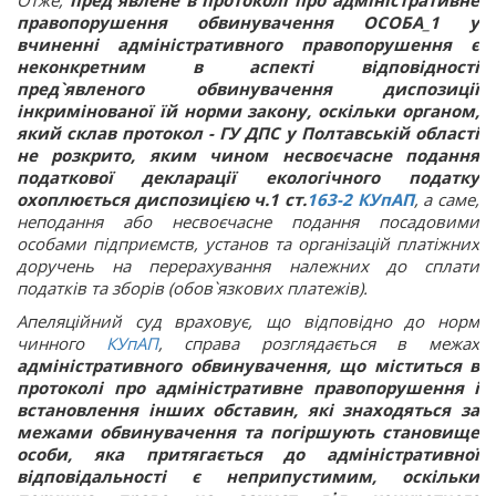
Отже,
пред`явлене в протоколі про адміністративне
правопорушення обвинувачення ОСОБА_1 у
вчиненні адміністративного правопорушення є
неконкретним в аспекті відповідності
пред`явленого обвинувачення диспозиції
інкримінованої їй норми закону, оскільки органом,
який склав протокол - ГУ ДПС у Полтавській області
не розкрито, яким чином несвоєчасне подання
податкової декларації екологічного податку
охоплюється диспозицією ч.1 ст.
163-2
КУпАП
, а саме,
неподання або несвоєчасне подання посадовими
особами підприємств, установ та організацій платіжних
доручень на перерахування належних до сплати
податків та зборів (обов`язкових платежів).
Апеляційний суд враховує, що відповідно до норм
чинного
КУпАП
, справа розглядається в межах
адміністративного обвинувачення, що міститься в
протоколі про адміністративне правопорушення і
встановлення інших обставин, які знаходяться за
межами обвинувачення та погіршують становище
особи, яка притягається до адміністративної
відповідальності є неприпустимим, оскільки