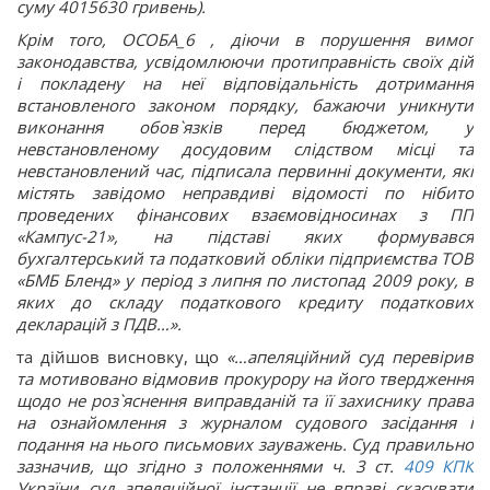
суму 4015630 гривень).
Крім того, ОСОБА_6 , діючи в порушення вимог
законодавства, усвідомлюючи протиправність своїх дій
і покладену на неї відповідальність дотримання
встановленого законом порядку, бажаючи уникнути
виконання обов`язків перед бюджетом, у
невстановленому досудовим слідством місці та
невстановлений час, підписала первинні документи, які
містять завідомо неправдиві відомості по нібито
проведених фінансових взаємовідносинах з
ПП
«Кампус-21», на підставі яких формувався
бухгалтерський та податковий обліки підприємства ТОВ
«БМБ Бленд» у період з липня по листопад 2009 року, в
яких до складу податкового кредиту податкових
декларацій з ПДВ
…».
та дійшов висновку, що
«…апеляційний суд перевірив
та мотивовано відмовив прокурору на його твердження
щодо не роз`яснення виправданій та її захиснику права
на ознайомлення з журналом судового засідання і
подання на нього письмових зауважень. Суд правильно
зазначив, що згідно з положеннями ч. 3 ст.
409
КПК
України суд апеляційної інстанції не вправі скасувати