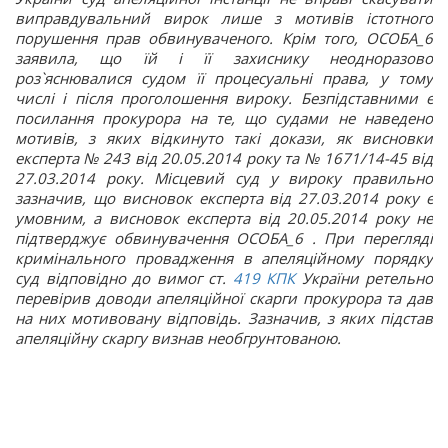
виправдувальний вирок лише з мотивів істотного
порушення прав обвинуваченого. Крім того, ОСОБА_6
заявила, що їй і її захиснику неодноразово
роз`яснювалися судом її процесуальні права, у тому
числі і після проголошення вироку. Безпідставними є
посилання прокурора на те, що судами не наведено
мотивів, з яких відкинуто такі докази, як висновки
експерта № 243 від 20.05.2014 року та № 1671/14-45 від
27.03.2014 року. Місцевий суд у вироку правильно
зазначив, що висновок експерта від 27.03.2014 року є
умовним, а висновок експерта від 20.05.2014 року не
підтверджує обвинувачення ОСОБА_6 . При перегляді
кримінального провадження в апеляційному порядку
суд відповідно до вимог ст.
419
КПК
України ретельно
перевірив доводи апеляційної скарги прокурора та дав
на них мотивовану відповідь. Зазначив, з яких підстав
апеляційну скаргу визнав необгрунтованою.