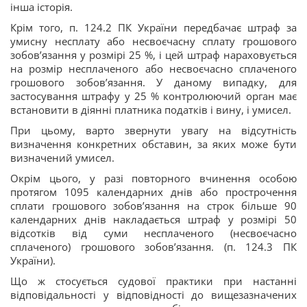
інша історія.
Крім того, п. 124.2 ПК України передбачає штраф за
умисну несплату або несвоєчасну сплату грошового
зобов’язання у розмірі 25 %, і цей штраф нараховується
на розмір несплаченого або несвоєчасно сплаченого
грошового зобов’язання. У даному випадку, для
застосування штрафу у 25 % контролюючий орган має
встановити в діянні платника податків і вину, і умисел.
При цьому, варто звернути увагу на відсутність
визначення конкретних обставин, за яких може бути
визначений умисел.
Окрім цього, у разі повторного вчинення особою
протягом 1095 календарних днів або прострочення
сплати грошового зобов’язання на строк більше 90
календарних днів накладається штраф у розмірі 50
відсотків від суми несплаченого (несвоєчасно
сплаченого) грошового зобов’язання. (п. 124.3 ПК
України).
Що ж стосується судової практики при настанні
відповідальності у відповідності до вищезазначених