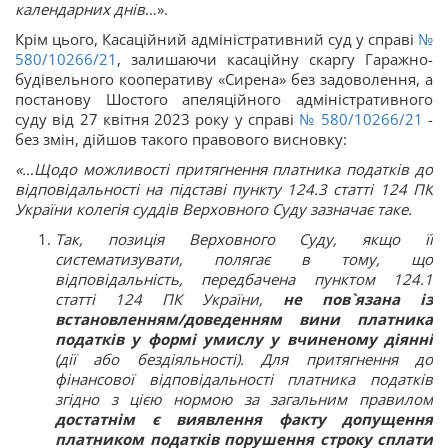
календарних днів
…».
Крім цього, Касаційний адміністративний суд у справі
№
580/10266/21
, залишаючи касаційну скаргу Гаражно-
будівельного кооперативу «Сирена» без задоволення, а
постанову Шостого апеляційного адміністративного
суду від 27 квітня 2023 року у справі
№ 580/10266/21
-
без змін, дійшов такого правового висновку:
«…Щодо можливості притягнення платника податків до
відповідальності на підставі пункту 124.3 статті 124 ПК
України колегія суддів Верховного Суду зазначає таке.
Так, позиція Верховного Суду, якщо її
систематизувати, полягає в тому, що
відповідальність, передбачена пунктом 124.1
статті 124 ПК України,
не пов`язана із
встановленням/доведенням вини платника
податків у формі умислу у вчиненому діянні
(дії або бездіяльності). Для притягнення до
фінансової відповідальності платника податків
згідно з цією нормою за загальним правилом
достатнім є виявлення факту допущення
платником податків порушення строку сплати