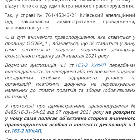
відсутністю складу адміністративного правопорушення.
Так, у справі № 761/45343/21 Київський апеляційний
суд, закриваючи адміністративне провадження,
зазначив наступне:
«…
Із суті вчиненого правопорушення, яке ставиться у
провину ОСОБА_1 , вбачається, що їй ставиться у вину
саме несвоєчасне подання податкової декларації
екологічного податку за III квартал 2021 року.
Водночас диспозиція ч.1 ст.
163-2
КУпАП
передбачає
відповідальність за неподання або несвоєчасне подання
посадовими особами підприємств, установ та
організацій платіжних доручень на перерахування
належних до сплати податків та зборів (обов`язкових
платежів).
У протоколі про адміністративне правопорушення №
8485/16-31-04-02 від 07 грудня 2021 року
не розкрито
у чому саме полягає об`єктивна сторона вчиненого
правопорушення особою в контексті диспозиції ч.1
ст.
163-2
КУпАП
.