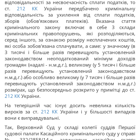
відповідальності за несвоєчасність сплати податків, то
ст.
212
КК
України передбачено кримінальну
відповідальність за ухилення від сплати податків,
зборів (обов'язкових платежів). Вказана стаття
кримінального закону включає в себе 3 склади
кримінальних правопорушень, які розподіляються,
серед іншого, за ознакою розміру несплачених коштів,
які особа зобов'язана сплачувати, а саме: у значному (в
3 тисячі і більше разів перевищують установлений
законодавством неоподаткований мінімум доходів
громадян (надалі - н.м.д.г.), великому (у 5 тисяч і більше
разів перевищують установлений законодавством
н.м.д.г.) або особливо великому (у 7 тисяч і більше разів
перевищують установлений законодавством н.м.д.г.)
розмірах, що безпосередньо розкрито у примітці до ст.
212
КК
України.
На теперішній час існує досить невелика кількість
вироків за ст.
212
КК
України і у більшості випадків
вони є виправдувальні.
Так, Верховний Суд у складі колегії суддів Першої
судової палати Касаційного кримінального суду у справі
№ 332/2858/14-к, залишаючи касаційну скаргу