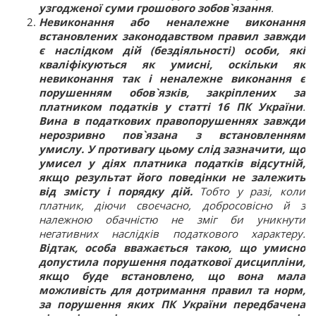
узгодженої суми грошового зобов`язання
.
Невиконання або неналежне виконання
встановлених законодавством правил завжди
є наслідком дій (бездіяльності) особи, які
кваліфікуються як умисні, оскільки як
невиконання так і неналежне виконання є
порушенням обов`язків, закріплених за
платником податків у статті 16 ПК України
.
Вина в податкових правопорушеннях завжди
нерозривно пов`язана з встановленням
умислу. У противагу цьому слід зазначити, що
умисел у діях платника податків відсутній,
якщо результат його поведінки не залежить
від змісту і порядку дій.
Тобто у разі, коли
платник, діючи своєчасно, добросовісно й з
належною обачністю не зміг би уникнути
негативних наслідків податкового характеру.
Відтак, особа вважається такою, що умисно
допустила порушення податкової дисципліни,
якщо буде встановлено, що вона мала
можливість для дотримання правил та норм,
за порушення яких ПК України передбачена