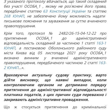
З указаного протоколу вбачається, що такий складений
без участі ОСОБА_1 , якому не роз`яснені його права,
передбачені статтею
63
Конституції України
та статтею
268
КУпАП
, не забезпечено йому можливість надати
письмове пояснення та зауваження за суттю вчиненого
правопорушення.
Крім того, протокол № 2482/26-15-04-12-22 про
притягнення ОСОБА_1 до адміністративної
відповідальність складений за частиною 1 статті
163-1
КУпАП
, а постановою Оболонського районного суду
міста Києва від 05 листопада 2021 року ОСОБА_1
визнано винним у вчиненні адміністративного
правопорушення, передбаченого частиною 2 статті
163-
2
КУпАП
…
».
Враховуючи актуальну судову практику, варто
дійти висновку, що наявні випадки, коли
контролюючим органом не дотримано порядку
притягнення до адміністративної відповідальності
платника податків, з цих причин суди переважно і
закривають адміністративне провадження.
Що ж стосується притягнення до кримінальної