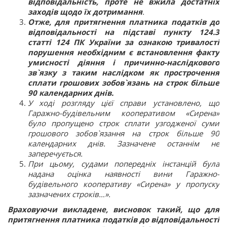
відповідальність, проте не вжила достатніх
заходів щодо їх дотримання
.
Отже, для притягнення платника податків до
відповідальності на підставі пункту 124.3
статті 124 ПК України за ознакою тривалості
порушення необхідним є встановлення факту
умисності діяння і причинно-наслідкового
зв`язку з таким наслідком як прострочення
сплати грошових зобов`язань на строк більше
90 календарних днів.
У ході розгляду цієї справи установлено, що
Гаражно-будівельним кооперативом «Сирена»
було пропущено строк сплати узгодженої суми
грошового зобов`язання на строк більше 90
календарних днів. Зазначене останнім не
заперечується.
При цьому, судами попередніх інстанцій була
надана оцінка наявності вини Гаражно-
будівельного кооперативу «Сирена» у пропуску
зазначених строків…».
Враховуючи викладене, висновок такий, що для
притягнення платника податків до відповідальності