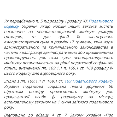
Як передбачено п. 5 підрозділу І розділу ХХ
Податкового
кодексу
України, якщо норми інших законів містять
посилання на неоподатковуваний мінімум доходів
громадян, то для цілей їх застосування
використовується сума в розмірі 17 гривень, крім норм
адміністративного та кримінального законодавства в
частині кваліфікації адміністративних або кримінальних
правопорушень, для яких сума неоподатковуваного
мінімуму встановлюється на рівні податкової соціальної
пільги, визначеної пп. 169.1.1 п. 169.1 ст. 169 розділу IV
цього Кодексу для відповідного року.
Згідно з пп. 169.1.1 п. 169.1 ст.
169
Податкового кодексу
України податкова соціальна пільга дорівнює 50
відсоткам розміру прожиткового мінімуму для
працездатної особи (у розрахунку на місяць),
встановленому законом на 1 січня звітного податкового
року.
Відповідно до абзацу 4 ст. 7 Закону України «Про