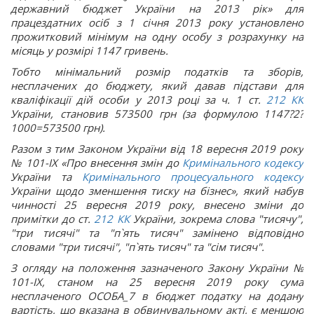
державний бюджет України на 2013 рік» для
працездатних осіб з 1 січня 2013 року установлено
прожитковий мінімум на одну особу з розрахунку на
місяць у розмірі 1147 гривень.
Тобто мінімальний розмір податків та зборів,
несплачених до бюджету, який давав підстави для
кваліфікації дій особи у 2013 році за ч. 1 ст.
212
КК
України, становив 573500 грн (за формулою 1147?2?
1000=573500 грн).
Разом з тим Законом України від 18 вересня 2019 року
№ 101-IX «Про внесення змін до
Кримінального кодексу
України та
Кримінального процесуального кодексу
України щодо зменшення тиску на бізнес», який набув
чинності 25 вересня 2019 року, внесено зміни до
примітки до ст.
212
КК
України, зокрема слова "тисячу",
"три тисячі" та "п`ять тисяч" замінено відповідно
словами "три тисячі", "п`ять тисяч" та "сім тисяч".
З огляду на положення зазначеного Закону України №
101-IX, станом на 25 вересня 2019 року сума
несплаченого ОСОБА_7 в бюджет податку на додану
вартість, що вказана в обвинувальному акті, є меншою