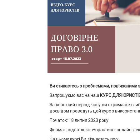
Ви стикаєтесь з проблемами, пов'язаними 
Запрошуємо вас на наш
КУРС ДЛЯ ЮРИСТІВ
За короткий період часу ви отримаєте гли
досвідом проведуть цей курс з використан
Початок: 18 липня 2023 року
Формат: відео-лекції+практичні онлайн-лек
На цьому курсі Ви дізнаєтесь про: