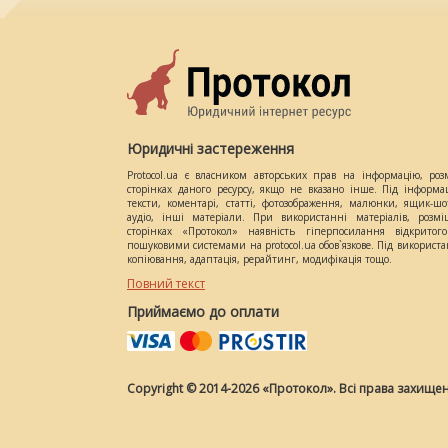
Юридичні застереження
Protocol.ua є власником авторських прав на інформацію, роз
сторінках даного ресурсу, якщо не вказано інше. Під інформа
тексти, коментарі, статті, фотозображення, малюнки, ящик-шот
аудіо, інші матеріали. При використанні матеріалів, розм
сторінках «Протокол» наявність гіперпосилання відкритого
пошуковими системами на protocol.ua обов`язкове. Під використ
копіювання, адаптація, рерайтинг, модифікація тощо.
Повний текст
Приймаємо до оплати
Copyright © 2014-2026 «Протокол». Всі права захищен