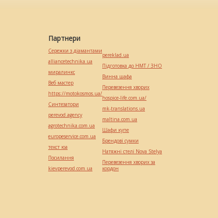
Партнери
Сережки з діамантами
pereklad.ua
alliancetechnika.ua
Підготовка до НМТ / ЗНО
миралинкс
Винна шафа
Веб мастер
Перевезення хворих
https://motokosmos.ua/
hospice-life.com.ua/
Синтезатори
mk-translations.ua
perevod.agency
maltina.com.ua
agrotechnika.com.ua
Шафи купе
europeservice.com.ua
Брендові сумки
текст юа
Натяжні стелі Nova Stelya
Посилання
Перевезення хворих за
kievperevod.com.ua
кордон