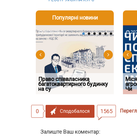
Популярні новини
2026-08-07
2026-08-03
2026-08
202
Право співвласника
ФУНДАМЕНТАЛЬНА
Якщо су
Міся
 але позика
багатоквартирного будинку
ПРОБЛЕМА «СУДОВОЇ
відшко
агро
 фраза «на
на су
ПРАКТИКИ», АБО ПР
наявніс
Чи
0
1565
Перегл
Сподобалося
Залиште Ваш коментар: