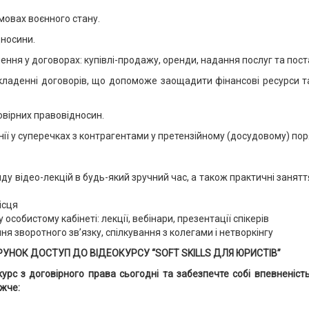
мовах воєнного стану.
дносини.
ення у договорах: купівлі-продажу, оренди, надання послуг та пост
кладенні договорів, що допоможе заощадити фінансові ресурси та 
овірних правовідносин.
ії у суперечках з контрагентами у претензійному (досудовому) пор
у відео-лекцій в будь-який зручний час, а також практичні занятт
ісця
 особистому кабінеті: лекції, вебінари, презентації спікерів
я зворотного зв’язку, спілкування з колегами і нетворкінгу
УНОК ДОСТУП ДО ВІДЕОКУРСУ “SOFT SKILLS ДЛЯ ЮРИСТІВ”
курс з договірного права сьогодні та забезпечте собі впевненіст
ижче: