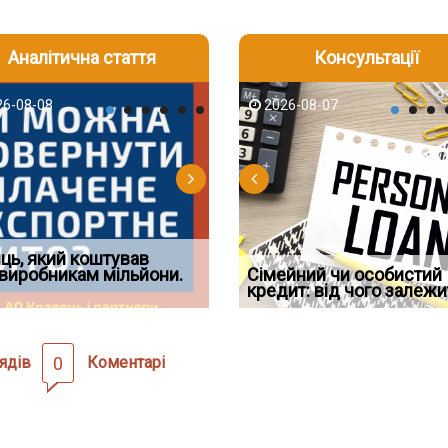
Аналітична стаття
Консультації
-06
6-08-08
2026-08-05
2026-08-06
2026-08-07
2026-08-07
2026-07-30
д встановив для
ць, який коштував
Документи, на яких не
Огляд практики ВС від
Восьмий ААС факти
дування шкоди
виробникам мільйони.
Чи потрібна ФОП печатка у
проставляється апостиль:
Ростислава Кравця, що
Сімейний чи особистий
підтвердив, що ЦВ
2026 році: правила засто
пер
опублі
кредит: від чого залежи
скас
ядів
0
Коментарі