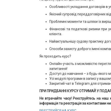
Особливості укладання договорів в у
Якісний супровід переддоговірних ві
Проблемні моменти та шляхи їх виріш
Фінансові та податкові ризики при у
клієнта.
Найактуальнішу судову практику дог
Способи захисту доброго імені компан
Як проходить курс?
Онлайн-участь з можливістю перегляд
запитання!
Доступ до навчання – з будь-якого м
Усі модулі програми в записі у вашому
Закритий чат в Telegram для отриманн
ПРИ ПРИДБАННІ КУРСУ ОТРИМАЙ У ПОДАР
Не втрачайте часу! Реєструйтесь на наш 
інформація та реєстрація за контактами н
РЕЄСТРУЙСЯ НА КУРС