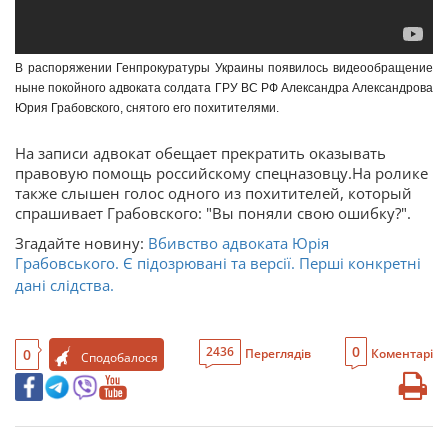
В распоряжении Генпрокуратуры Украины появилось видеообращение
ныне покойного адвоката солдата ГРУ ВС РФ Александра Александрова
Юрия Грабовского, снятого его похитителями.
На записи адвокат обещает прекратить оказывать
правовую помощь российскому спецназовцу.На ролике
также слышен голос одного из похитителей, который
спрашивает Грабовского: "Вы поняли свою ошибку?".
Згадайте новину:
Вбивство адвоката Юрія
Грабовського. Є підозрювані та версії. Перші конкретні
дані слідства.
0
2436
0
Переглядів
Коментарі
Сподобалося