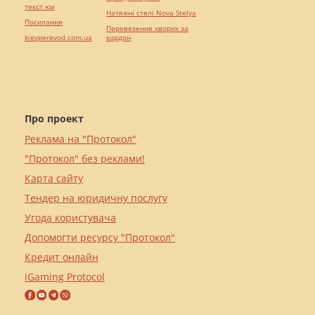
текст юа
Натяжні стелі Nova Stelya
Посилання
Перевезення хворих за
kievperevod.com.ua
кордон
Про проект
Реклама на "Протокол"
"Протокол" без реклами!
Карта сайту
Тендер на юридичну послугу
Угода користувача
Допомогти ресурсу "Протокол"
Кредит онлайн
iGaming Protocol