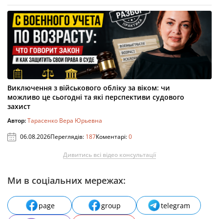
Виключення з військового обліку за віком: чи
можливо це сьогодні та які перспективи судового
захист
Автор:
Тарасенко Вера Юрьевна
06.08.2026
Переглядів:
187
Коментарі:
0
Дивитись всі відео консультації
Ми в соціальних мережах:
page
group
telegram