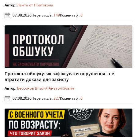
Автор:
Лента от Протокола
07.08.2026
Переглядів:
149
Коментарі:
0
Протокол обшуку: як зафіксувати порушення і не
втратити докази для захисту
Автор:
Бессонов Віталій Анатолійович
07.08.2026
Переглядів:
227
Коментарі:
0