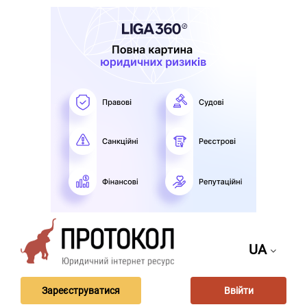
UA
Зареєструватися
Ввійти