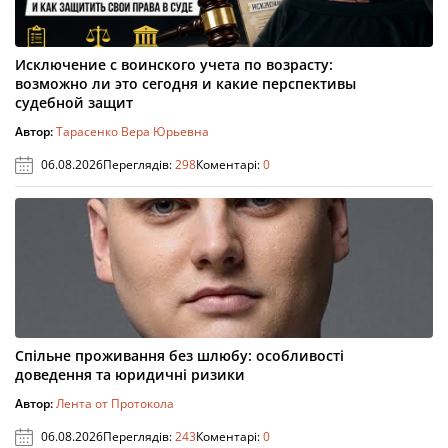
Исключение с воинского учета по возрасту:
возможно ли это сегодня и какие перспективы
судебной защит
Автор:
Тарасенко Вера Юрьевна
06.08.2026
Переглядів:
298
Коментарі:
0
Спільне проживання без шлюбу: особливості
доведення та юридичні ризики
Автор:
Лента от Протокола
06.08.2026
Переглядів:
243
Коментарі:
0