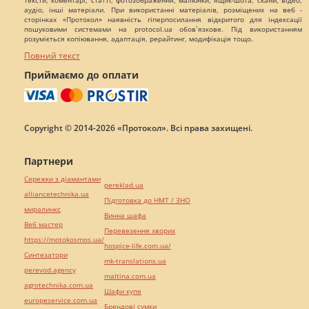
тексти, коментарі, статті, фотозображення, малюнки, ящик-шота, скани, відео,
аудіо, інші матеріали. При використанні матеріалів, розміщених на веб -
сторінках «Протокол» наявність гіперпосилання відкритого для індексації
пошуковими системами на protocol.ua обов`язкове. Під використанням
розуміється копіювання, адаптація, рерайтинг, модифікація тощо.
Повний текст
Приймаємо до оплати
Copyright © 2014-2026 «Протокол». Всі права захищені.
Партнери
Сережки з діамантами
pereklad.ua
alliancetechnika.ua
Підготовка до НМТ / ЗНО
миралинкс
Винна шафа
Веб мастер
Перевезення хворих
https://motokosmos.ua/
hospice-life.com.ua/
Синтезатори
mk-translations.ua
perevod.agency
maltina.com.ua
agrotechnika.com.ua
Шафи купе
europeservice.com.ua
Брендові сумки