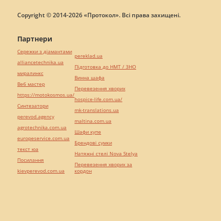
Copyright © 2014-2026 «Протокол». Всі права захищені.
Партнери
Сережки з діамантами
pereklad.ua
alliancetechnika.ua
Підготовка до НМТ / ЗНО
миралинкс
Винна шафа
Веб мастер
Перевезення хворих
https://motokosmos.ua/
hospice-life.com.ua/
Синтезатори
mk-translations.ua
perevod.agency
maltina.com.ua
agrotechnika.com.ua
Шафи купе
europeservice.com.ua
Брендові сумки
текст юа
Натяжні стелі Nova Stelya
Посилання
Перевезення хворих за
kievperevod.com.ua
кордон