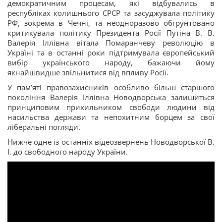
демократичним процесам, які відбувались в
республіках колишнього СРСР та засуджувала політику
РФ, зокрема в Чечні, та неодноразово обгрунтовано
критикувала політику Президента Росії Путіна В. В.
Валерія Іллівна вітала Помаранчеву революцію в
Україні та в останні роки підтримувала європейський
вибір українського народу, бажаючи йому
якнайшвидше звільнитися від впливу Росії.
У пам’яті правозахисників особливо більш старшого
покоління Валерія Іллівна Новодворська залишиться
принциповим прихильником свободи людини від
насильства держави та непохитним борцем за свої
ліберальні погляди.
Нижче одне із останніх відеозвернень Новодворської В.
І. до свободного народу України.