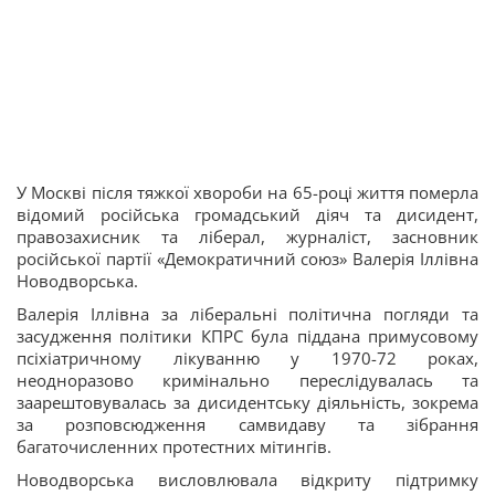
У Москві після тяжкої хвороби на 65-році життя померла
відомий російська громадський діяч та дисидент,
правозахисник та ліберал, журналіст, засновник
російської партії «Демократичний союз» Валерія Іллівна
Новодворська.
Валерія Іллівна за ліберальні політична погляди та
засудження політики КПРС була піддана примусовому
псіхіатричному лікуванню у 1970-72 роках,
неодноразово кримінально переслідувалась та
заарештовувалась за дисидентську діяльність, зокрема
за розповсюдження самвидаву та зібрання
багаточисленних протестних мітингів.
Новодворська висловлювала відкриту підтримку