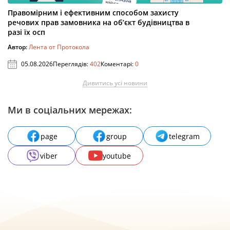
Правомірним і ефективним способом захисту
речових прав замовника на об’єкт будівництва в
разі їх осп
Автор:
Лента от Протокола
05.08.2026
Переглядів:
402
Коментарі:
0
Дивитись усі новини
Ми в соціальних мережах:
page
group
telegram
viber
youtube