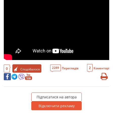
2
2289
0
Переглядів
Коментарі
Сподобалося
Підписатися на автора
Відключити рекламу