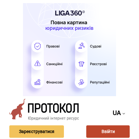
UA
Зареєструватися
Ввійти