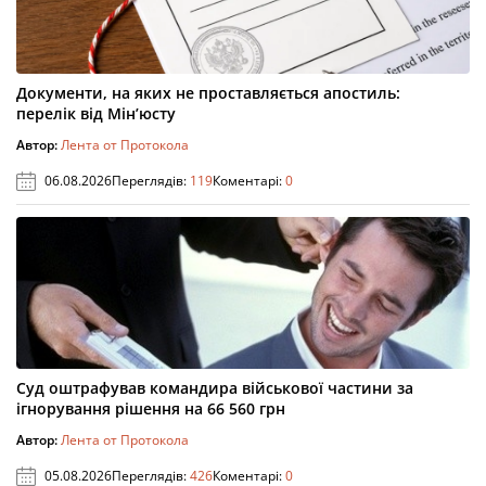
Документи, на яких не проставляється апостиль:
перелік від Мін’юсту
Автор:
Лента от Протокола
06.08.2026
Переглядів:
119
Коментарі:
0
Суд оштрафував командира військової частини за
ігнорування рішення на 66 560 грн
Автор:
Лента от Протокола
05.08.2026
Переглядів:
426
Коментарі:
0