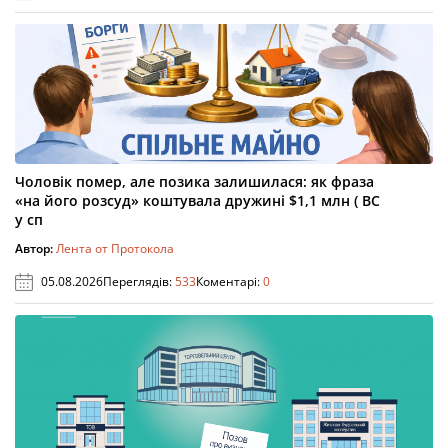
Чоловік помер, але позика залишилася: як фраза
«на його розсуд» коштувала дружині $1,1 млн ( ВС
у сп
Автор:
Лента от Протокола
05.08.2026
Переглядів:
533
Коментарі:
0