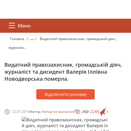
Меню
...
Головна
Видатний правозахисник, громадській діяч,
журналіс...
Видатний правозахисник, громадській діяч,
журналіст та дисидент Валерія Іллівна
Новодворська померла.
Відключити рекламу
2
2289
12.07.2014
Автор:
Автор не вказаний
0