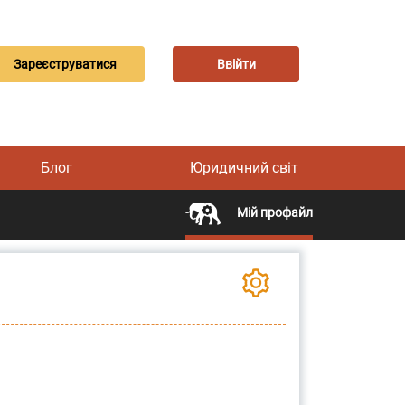
Зареєструватися
Ввійти
Блог
Юридичний світ
Мій профайл