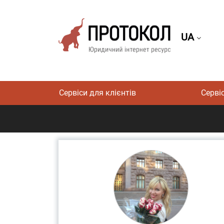
UA
Сервіси для клієнтів
Серві