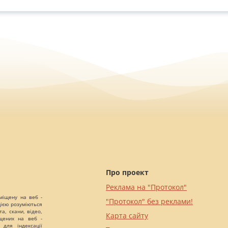
Про проект
Реклама на "Протокол"
міщену на веб -
"Протокол" без реклами!
цією розуміються
а, скани, відео,
Карта сайту
іщених на веб -
 для індексації