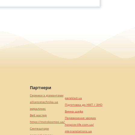
Партнери
Сережки з діамантами
pereklad.ua
alliancetechnika.ua
Підготовка до НМТ / ЗНО
миралинкс
Винна шафа
Веб мастер
Перевезення хворих
https://motokosmos.ua/
hospice-life.com.ua/
Синтезатори
mk-translations.ua