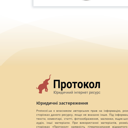
Юридичні застереження
Protocol.ua є власником авторських прав на інформацію, роз
сторінках даного ресурсу, якщо не вказано інше. Під інформа
тексти, коментарі, статті, фотозображення, малюнки, ящик-шот
аудіо, інші матеріали. При використанні матеріалів, розм
сторінках «Протокол» наявність гіперпосилання відкритого