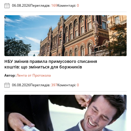
06.08.2026
Переглядів:
169
Коментарі:
0
НБУ змінив правила примусового списання
коштів: що зміниться для боржників
Автор:
Лента от Протокола
06.08.2026
Переглядів:
397
Коментарі:
0