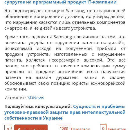
супругов на программный продукт ІТ-компании
Это подтверждает позицию Samsung, не оспаривавшей
обвинение в копировании дизайна, но утверждавшей,
что нарушения касаются лишь отдельных компонентов
смартфона, а не дизайна всего устройства.
Кроме того, адвокаты Samsung настаивают на том, что
величина ущерба от нарушения патента на дизайн,
исчисляемая исходя из полученной прибыли от
продажи устройств, изготовленных с нарушением
патента, является несоразмерно высокой. Это всё
равно, что требовать в качестве компенсации сумму
прибыли от продажи автомобиля из-за нарушения
патента на дизайн держателя чашки в салоне,
обосновывают свою позицию юристы южнокорейской
компании.
Источник:
3DNews
Пользуйтесь консультацией:
Сущность и проблемы
уголовно-правовой защиты прав интеллектуальной
собственности в Украине
0
1588
0
Переглядів
Коментарі