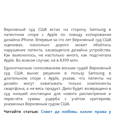
Верховный суд США встал на сторону Samsung в
патентном споре с Apple по поводу копирования
дизайна iPhone. Впервые за сто лет Верховный суд США
оценивал, насколько дорого может обойтись
нарушение патента, касающегося дизайна устройства.
Как выяснилось, не настолько много, как подсчитала
Apple. Во всяком случае, не в $399 млн.
Единогласным голосованием восьми судей Верховный
суд США вынес решение в пользу Samsung в
длительном споре с Apple, указав, что патенты на
дизайн могут охватывать только компоненты
смартфона, а не весь продукт. Дело будет возвращено в
суд низшей инстанции для нового рассмотрения и
пересчёта суммы ущерба с учётом критериев,
указанных Верховным судом США.
Читайте статью:
Совет да любовь: какие права у