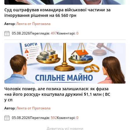
Суд оштрафував командира військової частини за
ігнорування рішення на 66 560 грн
Автор:
Лента от Протокола
05.08.2026
Переглядів:
497
Коментарі:
0
Чоловік помер, але позика залишилася: як фраза
«на його розсуд» коштувала дружині $1,1 млн ( ВС
у сп
Автор:
Лента от Протокола
05.08.2026
Переглядів:
592
Коментарі:
0
Дивитись усі новини