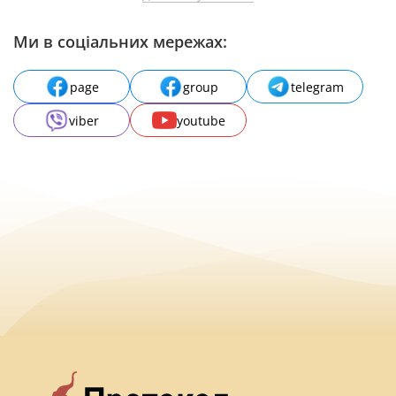
Ми в соціальних мережах:
page
group
telegram
viber
youtube