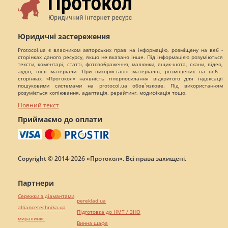
Юридичні застереження
Protocol.ua є власником авторських прав на інформацію, розміщену на веб -
сторінках даного ресурсу, якщо не вказано інше. Під інформацією розуміються
тексти, коментарі, статті, фотозображення, малюнки, ящик-шота, скани, відео,
аудіо, інші матеріали. При використанні матеріалів, розміщених на веб -
сторінках «Протокол» наявність гіперпосилання відкритого для індексації
пошуковими системами на protocol.ua обов`язкове. Під використанням
розуміється копіювання, адаптація, рерайтинг, модифікація тощо.
Повний текст
Приймаємо до оплати
Copyright © 2014-2026 «Протокол». Всі права захищені.
Партнери
Сережки з діамантами
pereklad.ua
alliancetechnika.ua
Підготовка до НМТ / ЗНО
миралинкс
Винна шафа