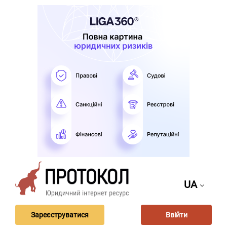
UA
Зареєструватися
Ввійти