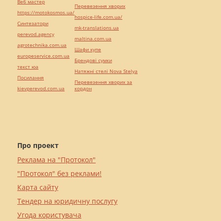
Веб мастер
Перевезення хворих
https://motokosmos.ua/
hospice-life.com.ua/
Синтезатори
mk-translations.ua
perevod.agency
maltina.com.ua
agrotechnika.com.ua
Шафи купе
europeservice.com.ua
Брендові сумки
текст юа
Натяжні стелі Nova Stelya
Посилання
Перевезення хворих за
kievperevod.com.ua
кордон
Про проект
Реклама на "Протокол"
"Протокол" без реклами!
Карта сайту
Тендер на юридичну послугу
Угода користувача