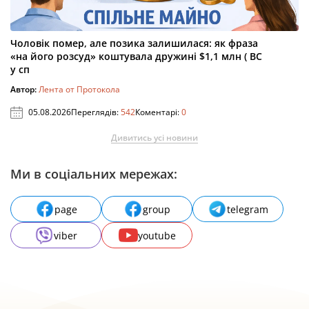
Чоловік помер, але позика залишилася: як фраза
«на його розсуд» коштувала дружині $1,1 млн ( ВС
у сп
Автор:
Лента от Протокола
05.08.2026
Переглядів:
542
Коментарі:
0
Дивитись усі новини
Ми в соціальних мережах:
page
group
telegram
viber
youtube