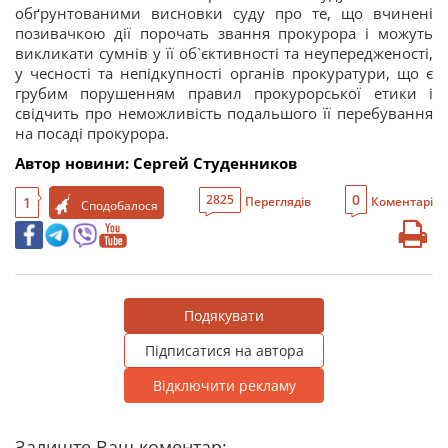
обґрунтованими висновки суду про те, що вчинені
позивачкою дії порочать звання прокурора і можуть
викликати сумнів у її об`єктивності та неупередженості,
у чесності та непідкупності органів прокуратури, що є
грубим порушенням правил прокурорської етики і
свідчить про неможливість подальшого її перебування
на посаді прокурора.
Автор новини: Сергей Студенников
0
2825
1
Переглядів
Коментарі
Сподобалося
Подякувати
Підписатися на автора
Відключити рекламу
Залиште Ваш коментар: