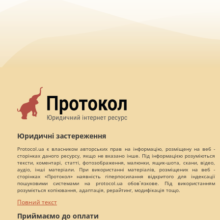
Юридичні застереження
Protocol.ua є власником авторських прав на інформацію, розміщену на веб -
сторінках даного ресурсу, якщо не вказано інше. Під інформацією розуміються
тексти, коментарі, статті, фотозображення, малюнки, ящик-шота, скани, відео,
аудіо, інші матеріали. При використанні матеріалів, розміщених на веб -
сторінках «Протокол» наявність гіперпосилання відкритого для індексації
пошуковими системами на protocol.ua обов`язкове. Під використанням
розуміється копіювання, адаптація, рерайтинг, модифікація тощо.
Повний текст
Приймаємо до оплати