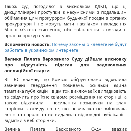
Також суд погодився з висновком КДКП, що ці
дисциплінарні проступки є несумісними з подальшим
обіймання цим прокурором будь-якої посади в органах
прокуратури і не можуть мати наслідком накладення
більш м`якого стягнення, ніж звільнення з посади в
органах прокуратури.
Вспомните новость:
Почему законы о клевете не будут
работать в украинском интернете
Велика Палата Верховного Суду дійшла висновку
про відсутність підстав для задоволення
апеляційної скарги
ВП ВС вважає, що Комісія обґрунтовано відхилила
зазначені твердження позивача, оскільки єдина
тематика публікацій і відміток виключає їх випадковість
та свідчить про їхнє свідоме розміщення на сторінці, а
також відхилила і посилання позивачки на злам
сторінки з огляду на те, що позивачка не змінювала
логін та пароль та не видалила відповідні публікації і
відмітки з веб-сторінки.
Велика Палата Верховного Суду вважає