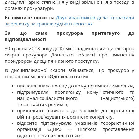
дисциплінарне стягнення у виді звільнення з посади в
органах прокуратури.
Вспомните новость:
Двух участников дела отправили
за решетку за травлю судьи в соцсетях
За що саме прокурора притягнуто до
відповідальності
30 травня 2018 року до Комісії надійшла дисциплінарна
скарга прокурора Донецької області про вчинення
прокурором дисциплінарного проступку.
Із дисциплінарної скарги вбачається, що прокурор у
соціальній мережі «Одноклассники»:
висловлювала повагу до комуністичної символіки,
підтримувала пропаганду комуністичного та
націонал-соціалистичного (нацистського)
тоталітарних режимів,
прихильно ставилась до закликів до агресивної
війни, розв`язування воєнного конфлікту,
відкрито підтримувала учасників терористичної
організації «ДНР» — шляхом проставлення
відміток «считает классным».