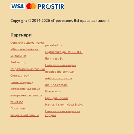
Copyright © 2014-2026 «Протокол». Всі права захищені.
Партнери
Сережки з діамантами
pereklad.ua
alliancetechnika.ua
Підготовка до НМТ / ЗНО
миралинкс
Винна шафа
Веб мастер
Перевезення хворих
https://motokosmos.ua/
hospice-life.com.ua/
Синтезатори
mk-translations.ua
perevod.agency
maltina.com.ua
agrotechnika.com.ua
Шафи купе
europeservice.com.ua
Брендові сумки
текст юа
Натяжні стелі Nova Stelya
Посилання
Перевезення хворих за
kievperevod.com.ua
кордон