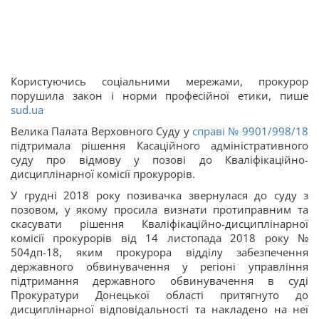
Користуючись соціальними мережами, прокурор
порушила закон і норми професійної етики, пише
sud.ua
Велика Палата Верховного Суду у
справі
№ 9901/998/18
підтримала рішення Касаційного адміністративного
суду про відмову у позові до Кваліфікаційно-
дисциплінарної комісії прокурорів.
У грудні 2018 року позивачка звернулася до суду з
позовом, у якому просила визнати протиправним та
скасувати рішення Кваліфікаційно-дисциплінарної
комісії прокурорів від 14 листопада 2018 року №
504дп-18, яким прокурора відділу забезпечення
державного обвинувачення у регіоні управління
підтримання державного обвинувачення в суді
Прокуратури Донецької області притягнуто до
дисциплінарної відповідальності та накладено на неї