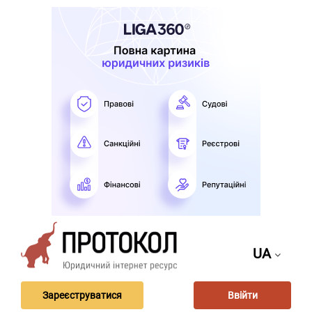
UA
Зареєструватися
Ввійти