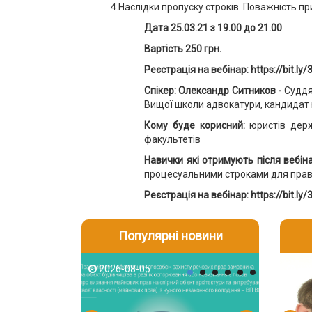
4.Наслідки пропуску строків. Поважність пр
Дата 25.03.21 з 19.00 до 21.00
Варт
ість 250 грн.
Реєстрація на вебінар: https://bit.ly
Спікер: Олександр Ситников
-
Суддя
Вищої школи адвокатури, кандидат
Кому буде корисний:
юристів держ
факультетів
Навички які отримують після
веб
і
н
процесуальними строками для правил
Реєстрація на вебінар: https://bit.ly
Популярні новини
2026-08-05
2026-08-03
2026-08
202