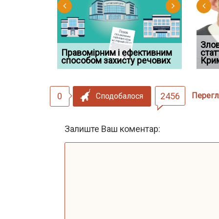
Водії можуть отримати
Зло
ації: 7
Правомірним і ефективним
компенсацію за незаконні
Суд ош
стат
які очікують
способом захисту речових
дії
військов
Кри
0
2456
Перегл
Сподобалося
Залиште Ваш коментар: