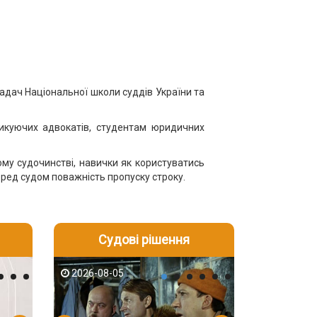
ладач Національної школи суддів України та
тикуючих адвокатів, студентам юридичних
ому судочинстві, навички як користуватись
еред судом поважність пропуску строку.
Судові рішення
2026-08-04
2026-08-03
2026-08-05
2026-08-05
2026-08-04
2026-08-03
2026-08-05
2026-08-04