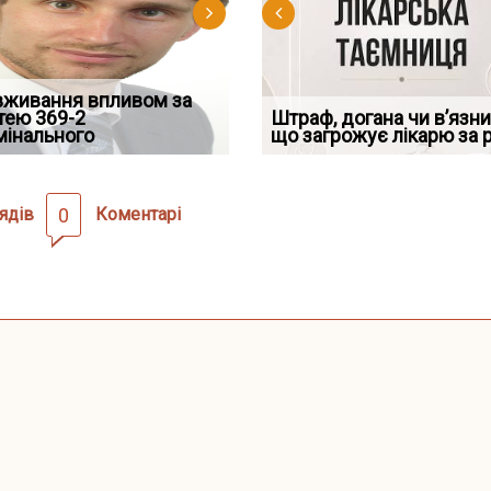
вживання впливом за
Скорочення під час
Переоформлення
трафував командира
тею 369-2
воєнного стану: як діяти
Чоловік помер, але позика
відстрочки за іншою
Штраф, догана чи в’язни
При зарахуванні в с
ої частини за ігн
мінального
робото
залишилася: як фраза «на
підставою: нов
що загрожує лікарю за 
покарання днів трим
ядів
0
Коментарі