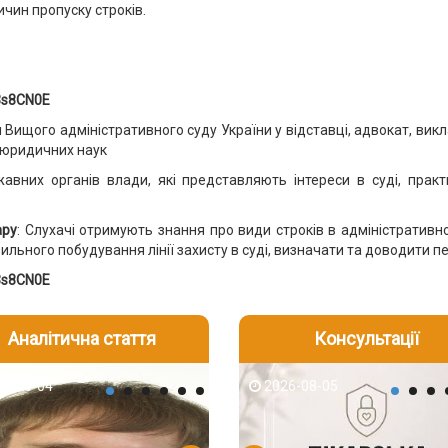
ичин пропуску строків.
/3s8CN0E
 Вищого адміністративного суду України у відставці, адвокат, вик
 юридичних наук
авних органів влади, які представляють інтереси в суді, прак
ару
: Слухачі отримують знання про види строків в адміністративн
ьного побудування лінії захисту в суді, визначати та доводити п
/3s8CN0E
Аналітична стаття
Консультації
-05
6-08-04
2026-07-23
2026-08-05
2026-08-04
2026-08-05
2026-07-30