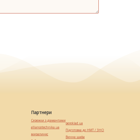
Партнери
Сережки з діамантами
pereklad.ua
alliancetechnika.ua
Підготовка до НМТ / ЗНО
миралинкс
Винна шафа