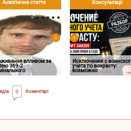
Аналітична стаття
Консультації
-06
6-08-04
2026-08-05
2026-08-06
2026-08-04
2026-08-06
2026-07-30
д встановив для
вживання впливом за
Особливості захисту у
Документи, на яких не
Переоформлення
Исключение с воинског
Восьмий ААС факти
дування шкоди
тею 369-2
кримінальному
проставляється апостиль:
відстрочки за іншою
учета по возрасту:
підтвердив, що ЦВ
мінального
провадженні: я
пер
підставою: нов
возможно
скас
ядів
0
Коментарі