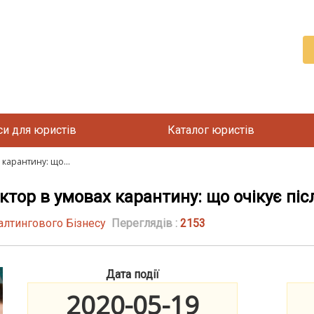
си для юристів
Каталог юристів
 карантину: що...
ктор в умовах карантину: що очікує піс
алтингового Бізнесу
Переглядів :
2153
Дата події
2020-05-19