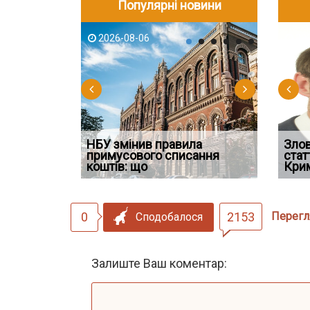
Популярні новини
2026-08-06
2026-08-03
2026-08
202
НБУ змінив правила
Водії можуть отримати
Якщо су
Зло
 ефективним
примусового списання
компенсацію за незаконні
відшко
стат
сту речових
коштів: що
дії
наявніс
Кри
0
2153
Перегл
Сподобалося
Залиште Ваш коментар: