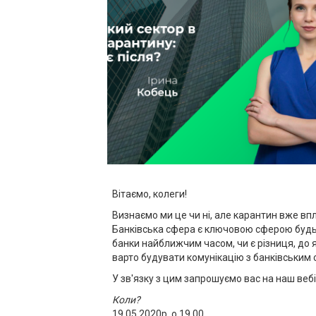
Вітаємо, колеги!
Визнаємо ми це чи ні, але карантин вже вп
Банківська сфера є ключовою сферою будь-я
банки найближчим часом, чи є різниця, до я
варто будувати комунікацію з банківським 
У зв'язку з цим запрошуємо вас на наш веб
Коли?
19.05.2020р. о 19.00