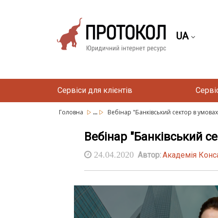
UA
Сервіси для клієнтів
Серві
...
Головна
Вебінар "Банківський сектор в умовах
Вебінар "Банківський се
24.04.2020
Автор:
Академія Конс