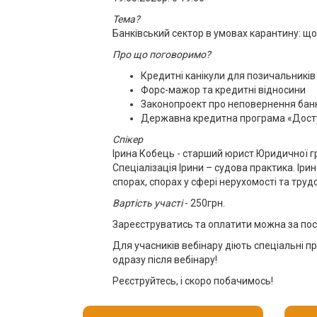
Тема?
Банківський сектор в умовах карантину: що 
Про що поговоримо?
Кредитні канікули для позичальників
Форс-мажор та кредитні відносини
Законопроект про неповернення бан
Державна кредитна програма «Досту
Спікер
Ірина Кобець - старший юрист Юридичної гр
Спеціалізація Ірини – судова практика. Іри
спорах, спорах у сфері нерухомості та труд
Вартість участі
- 250грн.
Зареєструватись та оплатити можна за по
Для учасників вебінару діють спеціальні пр
одразу після вебінару!
Реєструйтесь, і скоро побачимось!