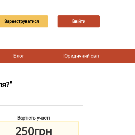
Зареєструватися
Ввійти
Блог
Юридичний світ
ля?"
Вартість участі
250грн