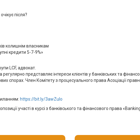
очікує після?
ків колишнім власникам
пні кредити 5-7-9%»
упи LCF, адвокат.
на регулярно представляє інтереси клієнтів у банківських та фінан
ових спорах. Член Комітету з процесуального права Асоціації правн
силанням:
https://bit.ly/3awZulo
опозиції участі в курсі з банківського та фінансового права «Bankin