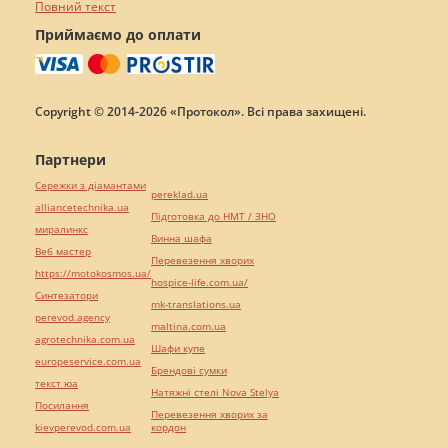
Повний текст
Приймаємо до оплати
Copyright © 2014-2026 «Протокол». Всі права захищені.
Партнери
Сережки з діамантами
pereklad.ua
alliancetechnika.ua
Підготовка до НМТ / ЗНО
миралинкс
Винна шафа
Веб мастер
Перевезення хворих
https://motokosmos.ua/
hospice-life.com.ua/
Синтезатори
mk-translations.ua
perevod.agency
maltina.com.ua
agrotechnika.com.ua
Шафи купе
europeservice.com.ua
Брендові сумки
текст юа
Натяжні стелі Nova Stelya
Посилання
Перевезення хворих за
kievperevod.com.ua
кордон