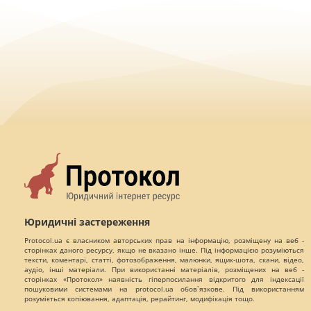
Юридичні застереження
Protocol.ua є власником авторських прав на інформацію, розміщену на веб -
сторінках даного ресурсу, якщо не вказано інше. Під інформацією розуміються
тексти, коментарі, статті, фотозображення, малюнки, ящик-шота, скани, відео,
аудіо, інші матеріали. При використанні матеріалів, розміщених на веб -
сторінках «Протокол» наявність гіперпосилання відкритого для індексації
пошуковими системами на protocol.ua обов`язкове. Під використанням
розуміється копіювання, адаптація, рерайтинг, модифікація тощо.