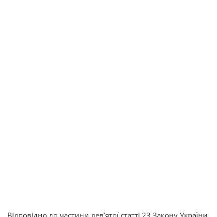
Відповідно до частини дев’ятої статті 23 Закону України