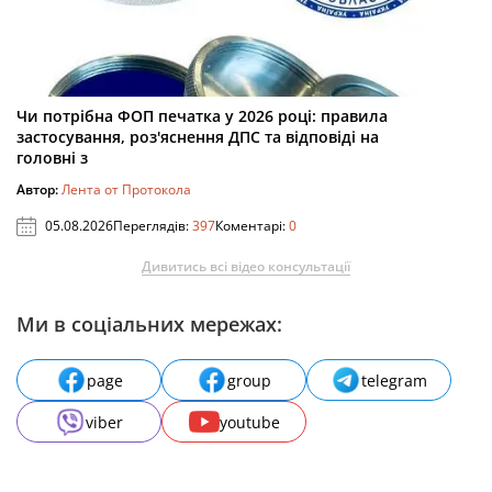
Чи потрібна ФОП печатка у 2026 році: правила
застосування, роз'яснення ДПС та відповіді на
головні з
Автор:
Лента от Протокола
05.08.2026
Переглядів:
397
Коментарі:
0
Дивитись всі відео консультації
Ми в соціальних мережах:
page
group
telegram
viber
youtube