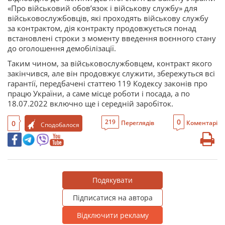
«Про військовий обов’язок і військову службу» для
військовослужбовців, які проходять військову службу
за контрактом, дія контракту продовжується понад
встановлені строки з моменту введення воєнного стану
до оголошення демобілізації.
Таким чином, за військовослужбовцем, контракт якого
закінчився, але він продовжує служити, збережуться всі
гарантії, передбачені статтею 119 Кодексу законів про
працю України, а саме місце роботи і посада, а по
18.07.2022 включно ще і середній заробіток.
0
219
0
Переглядів
Коментарі
Сподобалося
Подякувати
Підписатися на автора
Відключити рекламу