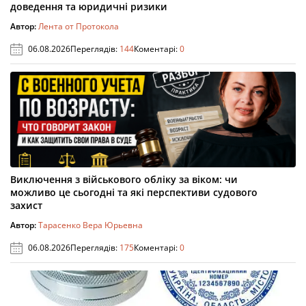
доведення та юридичні ризики
Автор:
Лента от Протокола
06.08.2026
Переглядів:
144
Коментарі:
0
Виключення з військового обліку за віком: чи
можливо це сьогодні та які перспективи судового
захист
Автор:
Тарасенко Вера Юрьевна
06.08.2026
Переглядів:
175
Коментарі:
0