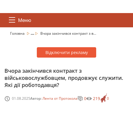
Меню
...
Головна
Вчора закінчився контракт з в...
Відключити рекламу
Вчора закінчився контракт з
військовослужбовцем, продовжує служити.
Які дії роботодавця?
0
219
01.08.2025
Автор:
Лента от Протокола
0