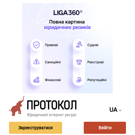
UA
Зареєструватися
Ввійти