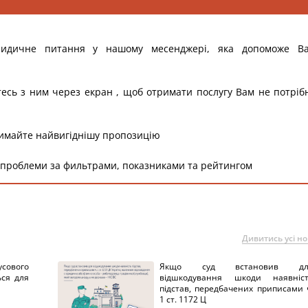
ридичне питання у нашому месенджері, яка допоможе В
тесь з ним через екран , щоб отримати послугу Вам не потріб
римайте найвигіднішу пропозицію
 проблеми за фильтрами, показниками та рейтингом
Дивитись усі н
сового
Якщо суд встановив дл
ься для
відшкодування шкоди наявніс
підстав, передбачених приписами 
1 ст. 1172 Ц