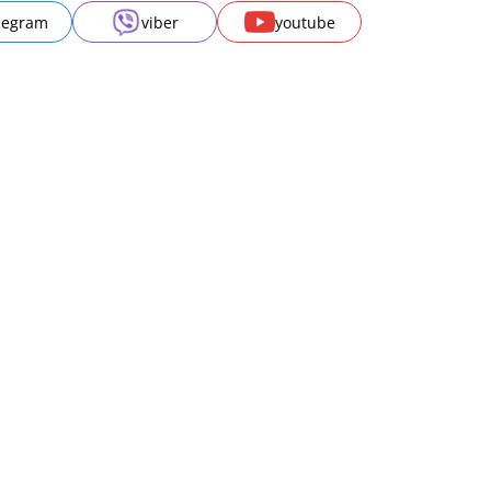
legram
viber
youtube