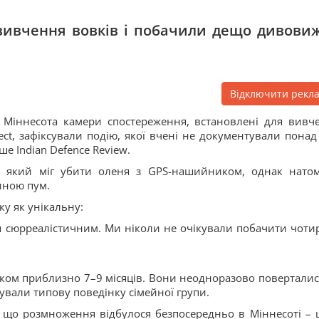
вивчення вовків і побачили дещо дивови
Відключити рекл
у Міннесота камери спостереження, встановлені для вивч
ect, зафіксували подію, якої вчені не документували понад
е Indian Defence Review.
, який міг убити оленя з GPS-нашийником, однак натом
иною пум.
ку як унікальну:
ся сюрреалістичним. Ми ніколи не очікували побачити чоти
іком приблизно 7–9 місяців. Вони неодноразово поверталис
ували типову поведінку сімейної групи.
, що розмноження відбулося безпосередньо в Міннесоті – 