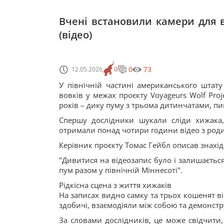
Вчені встановили камери для 
(відео)
0
73
12.05.2026
0
У північній частині американського штат
вовків у межах проєкту Voyageurs Wolf Proj
років – дику пуму з трьома дитинчатами, пиш
Спершу дослідники шукали сліди хижака
отримали понад чотири години відео з род
Керівник проєкту Томас Гейбл описав знахід
"Дивитися на відеозапис було і залишаєть
пум разом у північній Міннесоті".
Рідкісна сцена з життя хижаків
На записах видно самку та трьох кошенят в
здобичі, взаємодіяли між собою та демонстр
За словами дослідників, це може свідчити