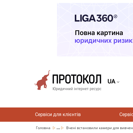
UA
Сервіси для клієнтів
Серві
...
Головна
Вчені встановили камери для вивчення