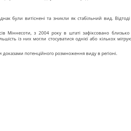
нак були витіснені та зникли як стабільний вид. Відтоді 
ів Міннесоти, з 2004 року в штаті зафіксовано близько
льшість із них могли стосуватися однієї або кількох мігру
 доказами потенційного розмноження виду в регіоні.