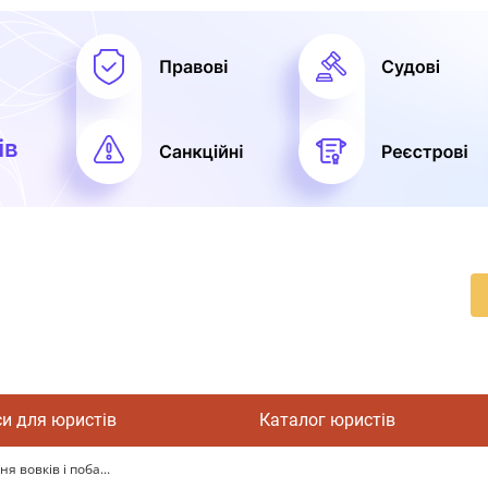
си для юристів
Каталог юристів
 вовків і поба...