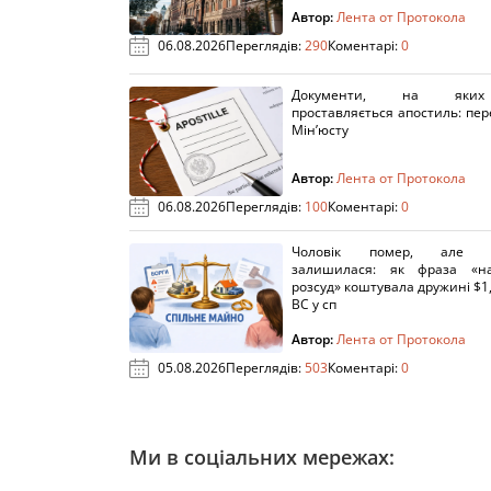
Автор:
Лента от Протокола
06.08.2026
Переглядів:
290
Коментарі:
0
Документи, на яки
проставляється апостиль: пере
Мін’юсту
Автор:
Лента от Протокола
06.08.2026
Переглядів:
100
Коментарі:
0
Чоловік помер, але п
залишилася: як фраза «н
розсуд» коштувала дружині $1,
ВС у сп
Автор:
Лента от Протокола
05.08.2026
Переглядів:
503
Коментарі:
0
Ми в соціальних мережах: