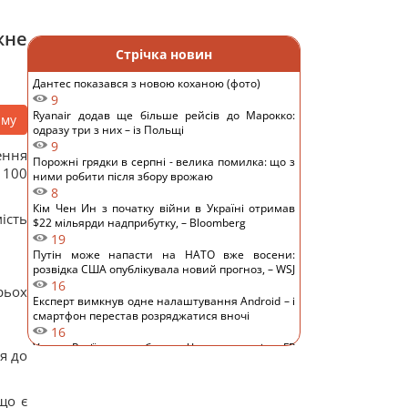
жне
Стрічка новин
Дантес показався з новою коханою (фото)
9
Ryanair додав ще більше рейсів до Марокко:
аму
одразу три з них – із Польщі
9
ення
Порожні грядки в серпні - велика помилка: що з
 100
ними робити після збору врожаю
8
Кім Чен Ин з початку війни в Україні отримав
ість
$22 мільярди надприбутку, – Bloomberg
19
Путін може напасти на НАТО вже восени:
розвідка США опублікувала новий прогноз, – WSJ
16
рьох
Експерт вимкнув одне налаштування Android – і
смартфон перестав розряджатися вночі
16
Удари Росії по кораблях у Чорному морі: у FP
я до
розкрили наслідки
16
У чому полягає користь волоських горіхів для
що є