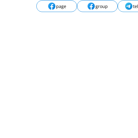
page
group
te