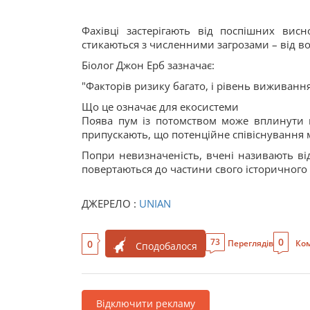
Фахівці застерігають від поспішних вис
стикаються з численними загрозами – від во
Біолог Джон Ерб зазначає:
"Факторів ризику багато, і рівень виживанн
Що це означає для екосистеми
Поява пум із потомством може вплинути н
припускають, що потенційне співіснування 
Попри невизначеність, вчені називають ві
повертаються до частини свого історичного 
ДЖЕРЕЛО :
UNIAN
0
73
0
Переглядів
Ком
Сподобалося
Відключити рекламу