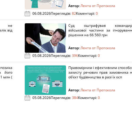
Автор:
Лента от Протокола
06.08.2026
Переглядів:
82
Коментарі:
0
х не
Суд оштрафував командир
лік від
військової частини за ігноруван
рішення на 66 560 грн
Автор:
Лента от Протокола
05.08.2026
Переглядів:
396
Коментарі:
0
озика
Правомірним і ефективним способ
а його
захисту речових прав замовника 
1 млн (
об’єкт будівництва в разі їх осп
Автор:
Лента от Протокола
05.08.2026
Переглядів:
384
Коментарі:
0