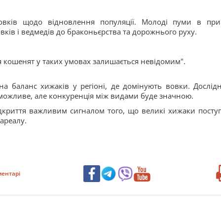
новків щодо відновлення популяції. Молоді пуми в при
вків і ведмедів до браконьєрства та дорожнього руху.
я кошенят у таких умовах залишається невідомим".
а баланс хижаків у регіоні, де домінують вовки. Дослід
можливе, але конкуренція між видами буде значною.
дкриття важливим сигналом того, що великі хижаки посту
ареалу.
ентарі