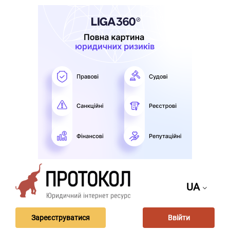
UA
Зареєструватися
Ввійти