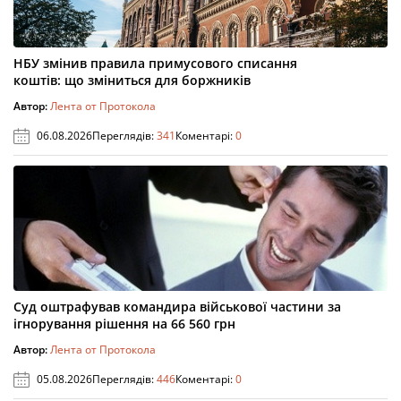
НБУ змінив правила примусового списання
коштів: що зміниться для боржників
Автор:
Лента от Протокола
06.08.2026
Переглядів:
341
Коментарі:
0
Суд оштрафував командира військової частини за
ігнорування рішення на 66 560 грн
Автор:
Лента от Протокола
05.08.2026
Переглядів:
446
Коментарі:
0