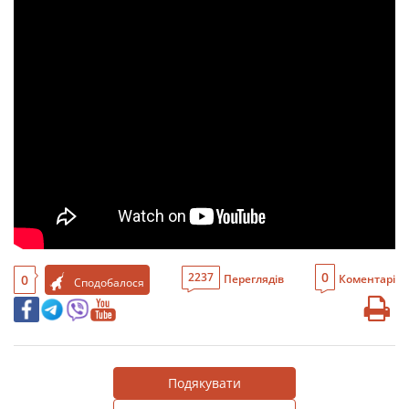
0
2237
0
Переглядів
Коментарі
Сподобалося
Подякувати