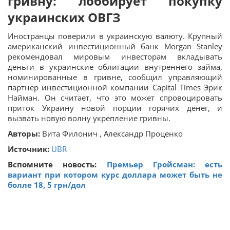
гривну: лоббирует покупку
украинских ОВГЗ
Иностранцы поверили в украинскую валюту. Крупный
американский инвестиционный банк Morgan Stanley
рекомендовал мировым инвесторам вкладывать
деньги в украинские облигации внутреннего займа,
номинированные в гривне, сообщил управляющий
партнер инвестиционной компании Capital Times Эрик
Найман. Он считает, что это может спровоцировать
приток Украину новой порции горячих денег, и
вызвать новую волну укрепление гривны.
Авторы:
Вита Филонич , Александр Проценко
Источник:
UBR
Вспомните новость:
Премьер Гройсман: есть
вариант при котором курс доллара может быть не
болле 18, 5 грн/дол