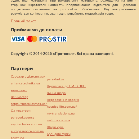
аудіо, інші матеріали. При використанні матеріалів, розміщених на веб -
сторінках «Протокол» наявність гіперпосилання відкритого для індексації
пошуковими системами на protocol.ua обов`язкове. Під використанням
розуміється копіювання, адаптація, рерайтинг, модифікація тощо.
Повний текст
Приймаємо до оплати
Copyright © 2014-2026 «Протокол». Всі права захищені.
Партнери
Сережки з діамантами
pereklad.ua
alliancetechnika.ua
Підготовка до НМТ / ЗНО
миралинкс
Винна шафа
Веб мастер
Перевезення хворих
https://motokosmos.ua/
hospice-life.com.ua/
Синтезатори
mk-translations.ua
perevod.agency
maltina.com.ua
agrotechnika.com.ua
Шафи купе
europeservice.com.ua
Брендові сумки
текст юа