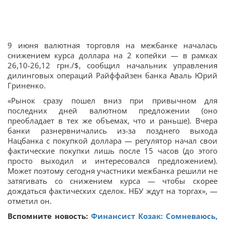
9 июня валютная торговля на межбанке началась
снижением курса доллара на 2 копейки — в рамках
26,10-26,12 грн./$, сообщил начальник управления
дилинговых операций Райффайзен банка Аваль Юрий
Гриненко.
«Рынок сразу пошел вниз при привычном для
последних дней валютном предложении (оно
преобладает в тех же объемах, что и раньше). Вчера
банки разнервничались из-за позднего выхода
Нацбанка с покупкой доллара — регулятор начал свои
фактические покупки лишь после 15 часов (до этого
просто выходил и интересовался предложением).
Может поэтому сегодня участники межбанка решили не
затягивать со снижением курса — чтобы скорее
дождаться фактических сделок. НБУ ждут на торгах», —
отметил он.
Вспомните новость:
Финансист Козак: Сомневаюсь,