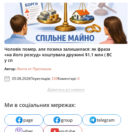
Чоловік помер, але позика залишилася: як фраза
«на його розсуд» коштувала дружині $1,1 млн ( ВС
у сп
Автор:
Лента от Протокола
05.08.2026
Переглядів:
539
Коментарі:
0
Дивитись усі новини
Ми в соціальних мережах:
page
group
telegram
viber
youtube