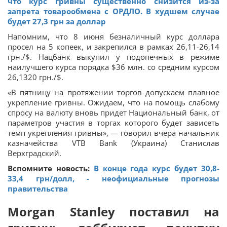
что курс гривны существенно снизится из-за
запрета товарообмена с ОРДЛО. В худшем случае
будет 27,3 грн за доллар
Напомним, что 8 июня безналичный курс доллара
просел на 5 копеек, и закрепился в рамках 26,11-26,14
грн./$. Нацбанк выкупил у подопечных в режиме
наилучшего курса порядка $36 млн. со средним курсом
26,1320 грн./$.
«В пятницу на протяжении торгов допускаем плавное
укрепление гривны. Ожидаем, что на помощь слабому
спросу на валюту вновь придет Национальный банк, от
параметров участия в торгах которого будет зависеть
темп укрепления гривны», — говорил вчера начальник
казначейства VTB Bank (Украина) Станислав
Верхградский.
Вспомните новость:
В конце года курс будет 30,8-
33,4 грн/долл, - неофициальные прогнозы
правительства
Morgan Stanley поставил на