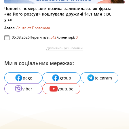
Чоловік помер, але позика залишилася: як фраза
«на його розсуд» коштувала дружині $1,1 млн ( ВС
у сп
Автор:
Лента от Протокола
05.08.2026
Переглядів:
542
Коментарі:
0
Дивитись усі новини
Ми в соціальних мережах:
page
group
telegram
viber
youtube