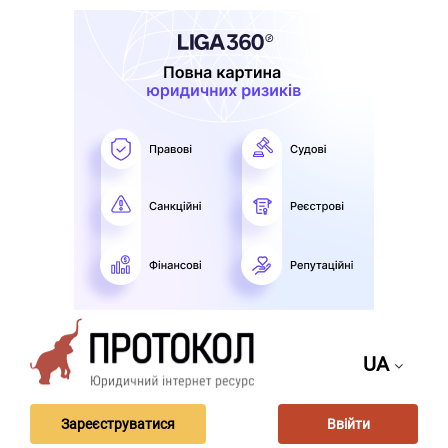
UA
Зареєструватися
Ввійти