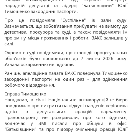
народній депутатці та лідерці "Батьківщини" Юлії
Тимошенко закордонні паспорти.
Про це повідомляє "Суспільне" із зали суду.
Зазначається, що зобов'язання прибувати на вимогу до
детектива, прокурора та суді, а також повідомляти їм
про зміну місця проживання і роботи, ВАКС залишив у
силі.
Окремо в суді повідомили, що строк дії процесуальних
обов’язків було продовжено до 7 липня 2026 року.
Ухвала оскарженню не підлягає.
Раніше, апеляційна палата ВАКС повернула Тимошенко
закордонні паспорти на один раз – для здійснення
робочого відрядження.
Справа Тимошенко
Нагадаємо, в січні Національне антикорупційне бюро
повідомило про викриття на підкупі нардепів керівника
однієї з депутатських фракцій парламенту.
Правоохоронці не розкривали, про кого йдеться,
водночас у ЗМІ писали про обшуки в офісі
"Батьківщини" та про підозру очільниці фракції Юлії