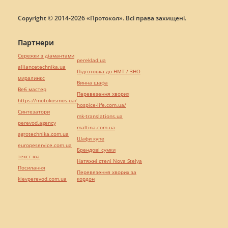
Copyright © 2014-2026 «Протокол». Всі права захищені.
Партнери
Сережки з діамантами
pereklad.ua
alliancetechnika.ua
Підготовка до НМТ / ЗНО
миралинкс
Винна шафа
Веб мастер
Перевезення хворих
https://motokosmos.ua/
hospice-life.com.ua/
Синтезатори
mk-translations.ua
perevod.agency
maltina.com.ua
agrotechnika.com.ua
Шафи купе
europeservice.com.ua
Брендові сумки
текст юа
Натяжні стелі Nova Stelya
Посилання
Перевезення хворих за
kievperevod.com.ua
кордон