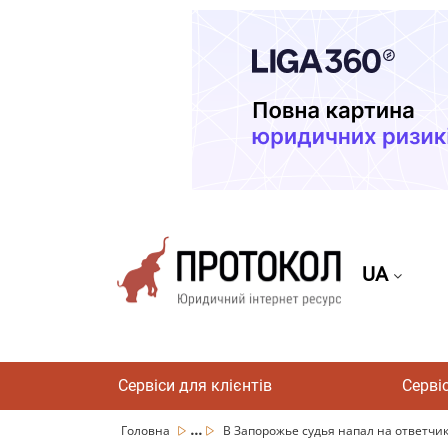
UA
Сервіси для клієнтів
Серві
...
Головна
В Запорожье судья напал на ответчика