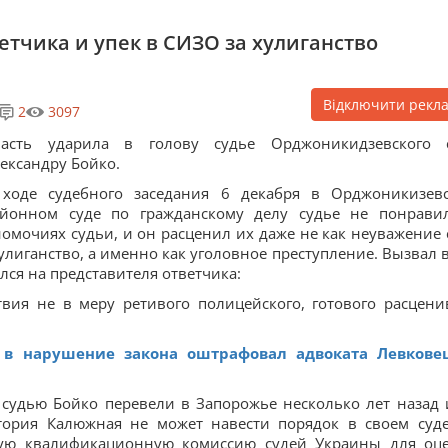
етчика и упек в СИЗО за хулиганство
Відключити рекл
2
3097
ласть ударила в голову судье Орджоникидзевского 
ександру Бойко.
 ходе судебного заседания 6 декабря в Орджоникизев
айонном суде по гражданскому делу судье не понрави
омочиях судьи, и он расценил их даже не как неуважение 
лиганство, а именно как уголовное преступление. Вызвал в
лся на представителя ответчика:
ия не в меру ретивого полицейского, готового расцени
 в нарушение закона оштрафовал адвоката Левкове
удью Бойко перевели в Запорожье несколько лет назад и
ктория Калюжная не может навести порядок в своем суде
ую квалификационную комиссию судей Украины для оц