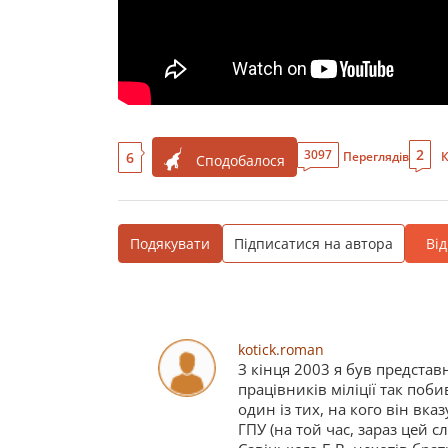
2
3097
6
Переглядів
К
Сподобалося
Подякувати
Підписатися на автора
Ві
kotick.roman
З кінця 2003 я був представ
працівників міліції так по
один із тих, на кого він вка
ГПУ (на той час, зараз цей с