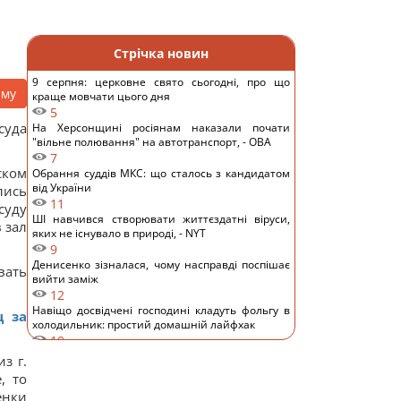
Стрічка новин
9 серпня: церковне свято сьогодні, про що
аму
краще мовчати цього дня
5
суда
На Херсонщині росіянам наказали почати
"вільне полювання" на автотранспорт, - ОВА
7
ском
Обрання суддів МКС: що сталось з кандидатом
від України
лись
11
суду
ШІ навчився створювати життєздатні віруси,
 зал
яких не існувало в природі, - NYT
9
Денисенко зізналася, чому насправді поспішає
вать
вийти заміж
12
Навіщо досвідчені господині кладуть фольгу в
ц за
холодильник: простий домашній лайфхак
10
Хто має платити за сімейну відпустку: британців
з г.
здивували очікування покоління Z
, то
12
енки