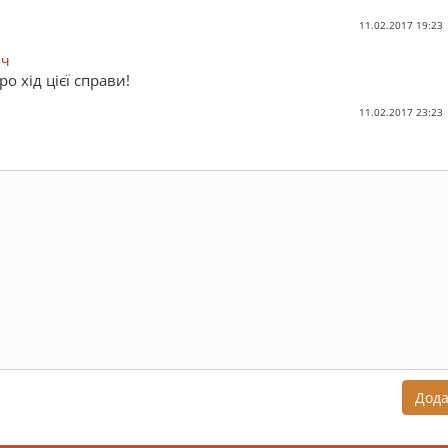
11.02.2017 19:23
ич
о хід цієї справи!
11.02.2017 23:23
Дод