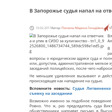
В Запорожье судья напал на отв
10.02.2017
Автор:
Понзель Марина Генадіївна
6
В
Ал
В
р
вопросы о юридическом адресе суда и полн
или, допустим, административное мелкое ху
заседаний полицейских, после чего наброси
Не меньшее удивление вызывают и действ
происходящее как нападение на судью.
Вспомните новость:
Судья Литвиненко
съемку на заседании
Возможно именно за подобное поведение с
Ровно. Что ж, раз председатель суда Ви
общественники направят письмо в Высш