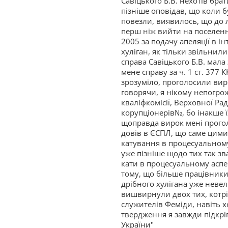
Савіцького Б.В. нехотів бра
пізніше оповідав, що коли б
повезли, виявилось, що до 
перш ніж вийти на поселення
2005 за подачу апеляції в ін
хуліган, як тільки звільнили
справа Савіцького Б.В. мал
мене справу за ч. 1 ст. 377 
зрозуміло, проголосили вир
говорячи, я нікому непогрож
кваліфкомісії, Верховної Ра
корупціонерів№, бо інакше 
щоправда вирок мені проголо
довів в ЄСПЛ, що саме цими
катування в процесуальному 
уже пізніше щодо тих так зв
кати в процесуальному аспект
тому, що більше працівники 
дрібного хулігана уже невели
вишвирнули двох тих, котр
служителів Феміди, навіть х
твердження я завжди підкрі
України"