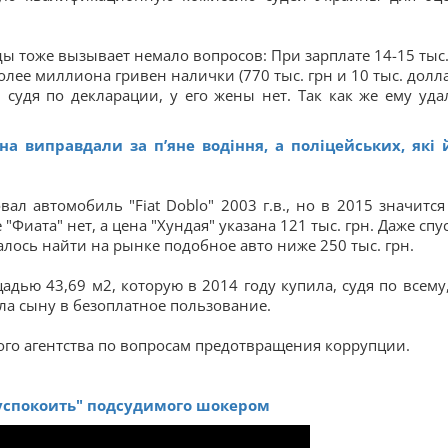
ы тоже вызывает немало вопросов: При зарплате 14-15 тыс.
олее миллиона гривен налички (770 тыс. грн и 10 тыс. долл
 судя по декларации, у его жены нет. Так как же ему уда
на виправдали за п’яне водіння, а поліцейських, які 
вал автомобиль "Fiat Doblo" 2003 г.в., но в 2015 значится
"Фиата" нет, а цена "Хундая" указана 121 тыс. грн. Даже спу
алось найти на рынке подобное авто ниже 250 тыс. грн.
дью 43,69 м2, которую в 2014 году купила, судя по всему,
ила сыну в безоплатное пользование.
ого агентства по вопросам предотвращения коррупции.
"успокоить" подсудимого шокером