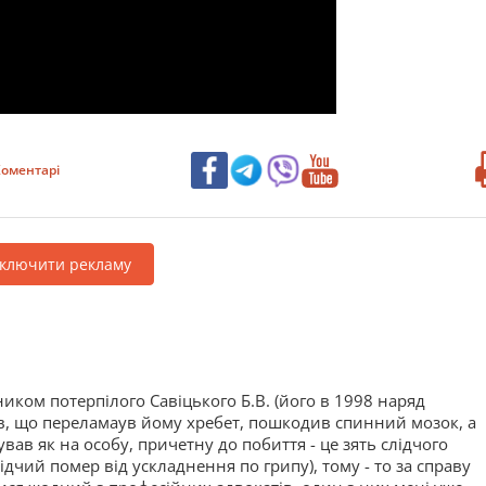
оментарі
дключити рекламу
ником потерпілого Савіцького Б.В. (його в 1998 наряд
бив, що переламаув йому хребет, пошкодив спинний мозок, а
зував як на особу, причетну до побиття - це зять слідчого
лідчий помер від ускладнення по грипу), тому - то за справу