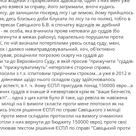
тися жодний з професійних адвокатів, один з них мені уже
уло взявся за справу, його затримали, вночі кудись
лісу, де залишили посеред лісу і це зимою, йому прийшлось
, десь близько доби блукати по лісу та по полях), тобто в
тересах Савіцького Б.В. я спочатку відсидів як дрібний
 - як особа, яка вчинила прояв неповаги до суддів (бо
а згинути в межах району), паралельно порушили проти
КК, по ній визнали потерпілими увесь склад суду, мені,
ок і далеко невиправдовувальний, хоч, об'єктивно
ував, розцінили погрозою скаргу на суддів до
ди та до Верховного Суду, в якій просив "прижучити "суддів-
їх "прижучуватимуть" нетерплячі сторони справи,
сили з т.з. іспитовим трирічним строком...а уже в 2012 я
 діяннями щодо нього складом суду здійснювалось
аспекті, в т. ч. йому ЄСПЛ присудив понад 150000 євро...а
аних суддів я інакше й незвертався крім як "ваше безчестя,
і"... одна з цих катів було й таке, що ревіла як навіжена
міліції на її вимоги скласти проти мене ппотокол як на
сь (після рішення ЄСПЛ по справі Савіцького з міліції
і проти мене складали протоколи на вимогу очманілих
отіли з них вернути до бюджету 150000 євро), проте свої
плював текстом рішення ЄСПЛ по справі "Савіцький проти