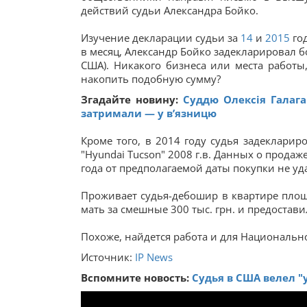
действий судьи Александра Бойко.
Изучение декларации судьи за
14
и
2015
год
в месяц, Александр Бойко задекларировал б
США). Никакого бизнеса или места работы,
накопить подобную сумму?
Згадайте новину:
Суддю Олексія Галага
затримали — у в’язницю
Кроме того, в 2014 году судья задеклариро
"Hyundai Tucson" 2008 г.в. Данных о продаже 
года от предполагаемой даты покупки не уд
Проживает судья-дебошир в квартире площа
мать за смешные 300 тыс. грн. и предостав
Похоже, найдется работа и для Национальн
Источник:
IP News
Вспомните новость:
Судья в США велел 